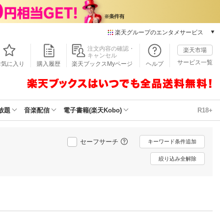
楽天グループのエンタメサービス
本/ゲーム/CD/DVD
注文内容の確認・
楽天市場
キャンセル
楽天ブックス
サービス一覧
お気に入り
購入履歴
楽天ブックスMyページ
ヘルプ
電子書籍
楽天Kobo
雑誌読み放題
楽天マガジン
放題
音楽配信
電子書籍(楽天Kobo)
R18+
音楽配信
楽天ミュージック
動画配信
セーフサーチ
キーワード条件追加
楽天TV
絞り込み全解除
動画配信ガイド
Rakuten PLAY
無料テレビ
Rチャンネル
チケット