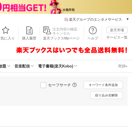
楽天グループのエンタメサービス
本/ゲーム/CD/DVD
注文内容の確認・
楽天市場
キャンセル
楽天ブックス
サービス一覧
お気に入り
購入履歴
楽天ブックスMyページ
ヘルプ
電子書籍
楽天Kobo
雑誌読み放題
楽天マガジン
放題
音楽配信
電子書籍(楽天Kobo)
R18+
音楽配信
楽天ミュージック
動画配信
セーフサーチ
キーワード条件追加
楽天TV
絞り込み全解除
動画配信ガイド
Rakuten PLAY
無料テレビ
Rチャンネル
チケット