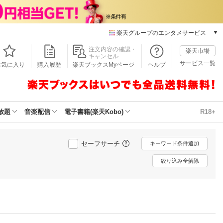
楽天グループのエンタメサービス
本/ゲーム/CD/DVD
注文内容の確認・
楽天市場
キャンセル
楽天ブックス
サービス一覧
お気に入り
購入履歴
楽天ブックスMyページ
ヘルプ
電子書籍
楽天Kobo
雑誌読み放題
楽天マガジン
放題
音楽配信
電子書籍(楽天Kobo)
R18+
音楽配信
楽天ミュージック
動画配信
セーフサーチ
キーワード条件追加
楽天TV
絞り込み全解除
動画配信ガイド
Rakuten PLAY
無料テレビ
Rチャンネル
チケット