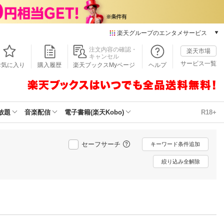
楽天グループのエンタメサービス
本/ゲーム/CD/DVD
注文内容の確認・
楽天市場
キャンセル
楽天ブックス
サービス一覧
お気に入り
購入履歴
楽天ブックスMyページ
ヘルプ
電子書籍
楽天Kobo
雑誌読み放題
楽天マガジン
放題
音楽配信
電子書籍(楽天Kobo)
R18+
音楽配信
楽天ミュージック
動画配信
セーフサーチ
キーワード条件追加
楽天TV
絞り込み全解除
動画配信ガイド
Rakuten PLAY
無料テレビ
Rチャンネル
チケット