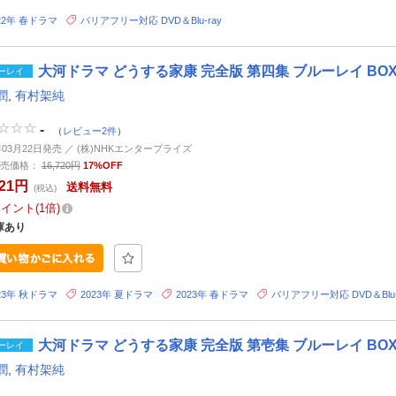
22年 春ドラマ
バリアフリー対応 DVD＆Blu-ray
大河ドラマ どうする家康 完全版 第四集 ブルーレイ BOX【
ーレイ
潤
,
有村架純
-
（
レビュー2件
）
4年03月22日発売 ／ (株)NHKエンタープライズ
売価格：
16,720円
17%OFF
821円
送料無料
(税込)
ポイント
1倍
庫あり
23年 秋ドラマ
2023年 夏ドラマ
2023年 春ドラマ
バリアフリー対応 DVD＆Blu-
大河ドラマ どうする家康 完全版 第壱集 ブルーレイ BOX【
ーレイ
潤
,
有村架純