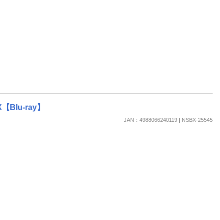
Blu-ray】
JAN：4988066240119 | NSBX-25545