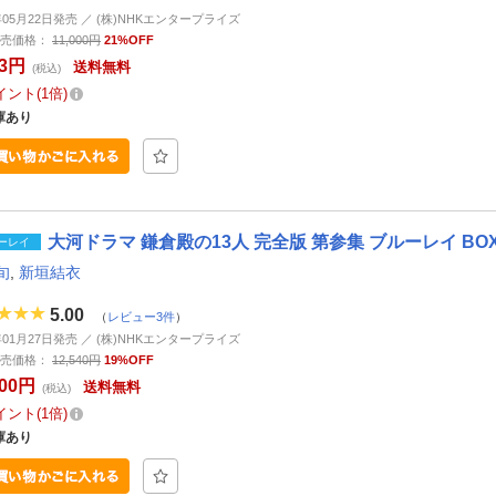
6年05月22日発売 ／ (株)NHKエンタープライズ
売価格：
11,000円
21%OFF
03円
送料無料
(税込)
イント
1倍
庫あり
大河ドラマ 鎌倉殿の13人 完全版 第参集 ブルーレイ BOX【
ーレイ
旬
,
新垣結衣
5.00
（
レビュー3件
）
3年01月27日発売 ／ (株)NHKエンタープライズ
売価格：
12,540円
19%OFF
100円
送料無料
(税込)
イント
1倍
庫あり