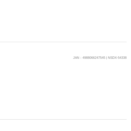
JAN：4988066247545 | NSDX-54338