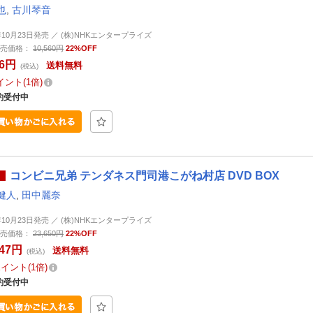
也
,
古川琴音
6年10月23日発売 ／ (株)NHKエンタープライズ
売価格：
10,560円
22%OFF
36円
送料無料
(税込)
イント
1倍
約受付中
コンビニ兄弟 テンダネス門司港こがね村店 DVD BOX
健人
,
田中麗奈
6年10月23日発売 ／ (株)NHKエンタープライズ
売価格：
23,650円
22%OFF
447円
送料無料
(税込)
ポイント
1倍
約受付中