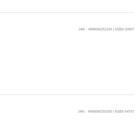
JAN：4988066251184 | NSBX-54907
JAN：4988066250293 | NSBX-54767