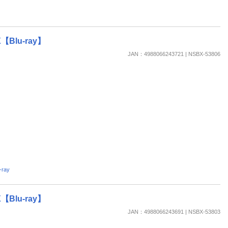
Blu-ray】
JAN：4988066243721 | NSBX-53806
ray
Blu-ray】
JAN：4988066243691 | NSBX-53803