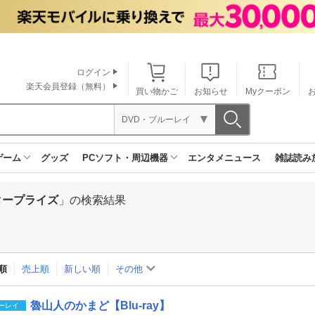
ログイン
楽天会員登録（無料）
買い物かご
お知らせ
Myクーポン
DVD・ブルーレイ
ゲーム
グッズ
PCソフト・周辺機器
エンタメニュース
雑誌読み
タープライズ
」の検索結果
順
売上順
新しい順
その他
魯山人のかまど【Blu-ray】
ーレイ