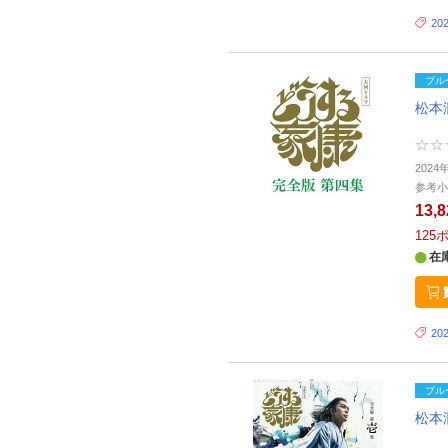
20
ブル
松本
202
参考小
13,
125
在
20
ブル
松本