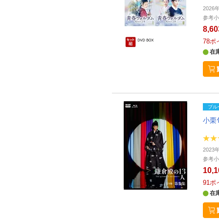
202
参考小
8,6
78
ポ
在
ブル
小栗
202
参考小
10,
91
ポ
在