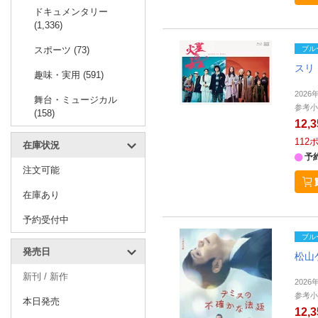
ドキュメンタリー
(1,336)
スポーツ (73)
ブル
スリ
趣味・実用 (591)
202
舞台・ミュージカル
参考小
(158)
12,
112
在庫状況
予
注文可能
在庫あり
予約受付中
ブル
発売日
松山
新刊 / 新作
202
参考小
本日発売
12,