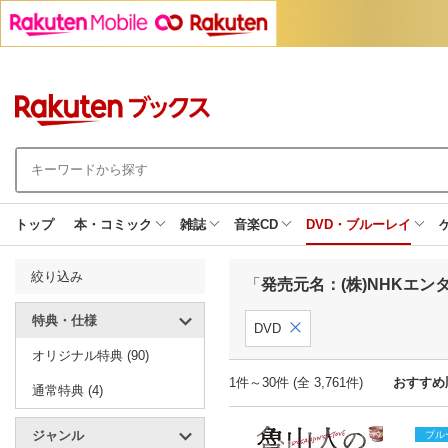
トップ
本・コミック
雑誌
音楽CD
DVD・ブルーレイ
絞り込み
「
発売元名：(株)NHKエン
特典・仕様
DVD
オリジナル特典 (90)
1件～30件 (全 3,761件)
おすすめ
通常特典 (4)
ジャンル
ブル