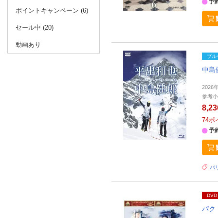
予
ポイントキャンペーン (6)
セール中 (20)
動画あり
ブル
中島
202
参考小
8,2
74
ポ
予
バリ
DVD
パク