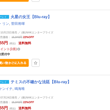
火星の女王【Blu-ray】
ーレイ
・リン
,
菅田将暉
6年10月23日発売 ／ (株)NHKエンタープライズ
売価格：
15,840円
22%OFF
355円
送料無料
(税込)
ポイント
1倍
約受付中
テミスの不確かな法廷【Blu-ray】
ーレイ
ケンイチ
,
鳴海唯
6年07月24日発売 ／ (株)NHKエンタープライズ
売価格：
15,840円
22%OFF
355円
送料無料
(税込)