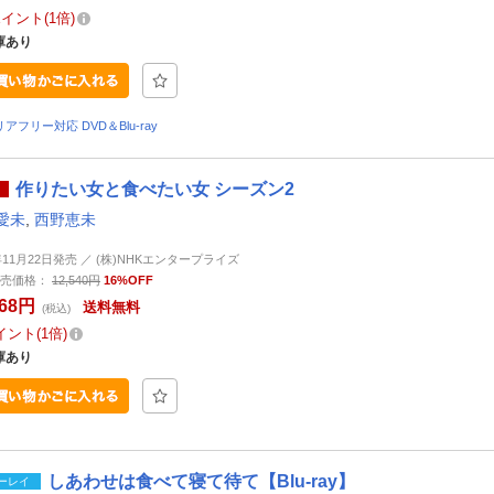
ポイント
1倍
庫あり
アフリー対応 DVD＆Blu-ray
作りたい女と食べたい女 シーズン2
愛未
,
西野恵未
4年11月22日発売 ／ (株)NHKエンタープライズ
売価格：
12,540円
16%OFF
468円
送料無料
(税込)
イント
1倍
庫あり
しあわせは食べて寝て待て【Blu-ray】
ーレイ