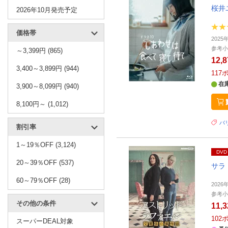
桜井
2026年10月発売予定
価格帯
202
参考小
～3,399円 (865)
12,
3,400～3,899円 (944)
117
在
3,900～8,099円 (940)
8,100円～ (1,012)
バリ
割引率
1～19％OFF (3,124)
DVD
20～39％OFF (537)
サラ
60～79％OFF (28)
202
参考小
その他の条件
11,
102
スーパーDEAL対象