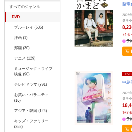
藤竜
すべてのジャンル
202
DVD
参考小
8,2
ブルーレイ (635)
74
ポ
洋画 (1)
予
邦画 (30)
アニメ (129)
ミュージック・ライブ
映像 (90)
DVD
中島
テレビドラマ (791)
202
お笑い・バラエティ
参考小
(16)
18,
アジア・韓国 (124)
167
予
キッズ・ファミリー
(252)