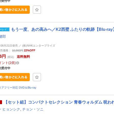
約受付中
もう一度、あの高みへ／K2西壁 ふたりの軌跡【Blu-ray
ーレイ
健郎
6年08月21日発売 ／ (株)NHKエンタープライズ
売価格：
10,560円
22%OFF
36円
送料無料
(税込)
イント
1倍
約受付中
アフリー対応 DVD＆Blu-ray
【セット組】コンパクトセレクション 青春ウォルダム 呪われた王
・ヒョンシク
,
チョン・ソニ