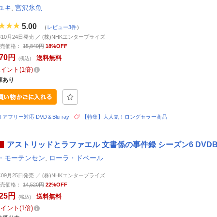
ユキ
,
宮沢氷魚
5.00
（
レビュー3件
）
5年10月24日発売 ／ (株)NHKエンタープライズ
売価格：
15,840円
18%OFF
870円
送料無料
(税込)
ポイント
1倍
庫あり
アフリー対応 DVD＆Blu-ray
【特集】大人気！ロングセラー商品
アストリッドとラファエル 文書係の事件録 シーズン6 DVDB
・モーテンセン
,
ローラ・ドベール
6年09月25日発売 ／ (株)NHKエンタープライズ
売価格：
14,520円
22%OFF
325円
送料無料
(税込)
ポイント
1倍