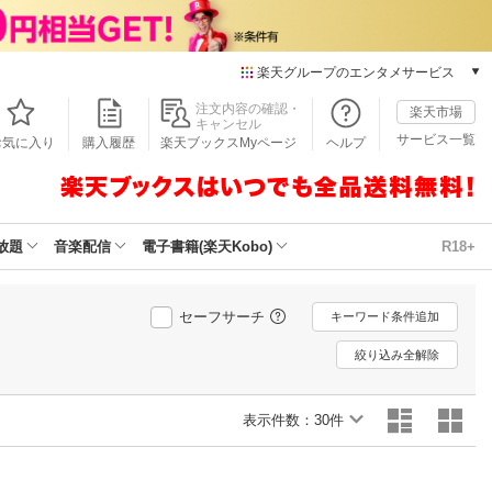
楽天グループのエンタメサービス
本/ゲーム/CD/DVD
注文内容の確認・
楽天市場
キャンセル
楽天ブックス
サービス一覧
お気に入り
購入履歴
楽天ブックスMyページ
ヘルプ
電子書籍
楽天Kobo
雑誌読み放題
楽天マガジン
放題
音楽配信
電子書籍(楽天Kobo)
R18+
音楽配信
楽天ミュージック
動画配信
セーフサーチ
キーワード条件追加
楽天TV
絞り込み全解除
動画配信ガイド
Rakuten PLAY
表示件数：
無料テレビ
30件
Rチャンネル
チケット