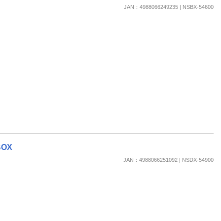
JAN：4988066249235 | NSBX-54600
OX
JAN：4988066251092 | NSDX-54900