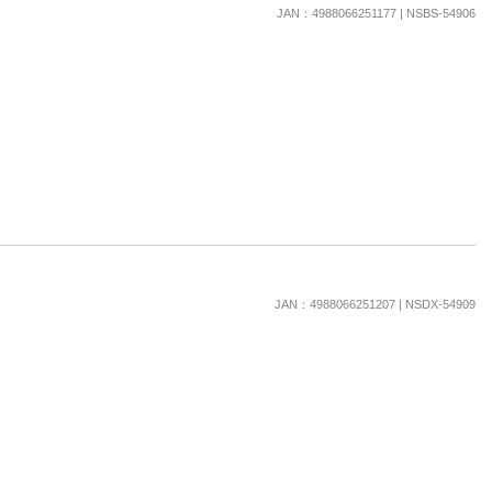
楽天チケット
JAN：4988066251177 | NSBS-54906
エンタメニュース
推し楽
JAN：4988066251207 | NSDX-54909