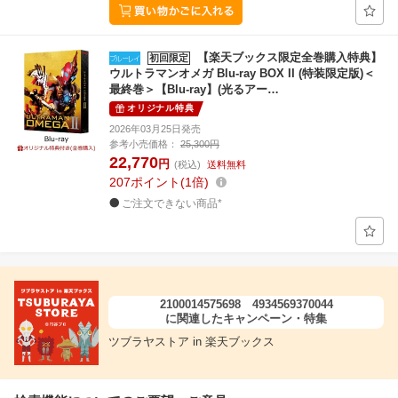
【楽天ブックス限定全巻購入特典】
初回限定
ウルトラマンオメガ Blu-ray BOX II (特装限定版)＜
最終巻＞【Blu-ray】(光るアー…
オリジナル特典
2026年03月25日発売
参考小売価格：
25,300円
22,770
円
(税込)
送料無料
207
ポイント
1倍
ご注文できない商品*
2100014575698 4934569370044
に関連したキャンペーン・特集
ツブラヤストア in 楽天ブックス