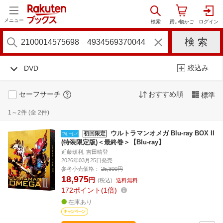
メニュー
絞込み
DVD
セーフサーチ
おすすめ順
標準
1～2件 (全 2件)
ウルトラマンオメガ Blu-ray BOX II
初回限定
(特装限定版)＜最終巻＞【Blu-ray】
近藤頌利, 吉田晴登
2026年03月25日発売
参考小売価格：
25,300円
18,975
円
(税込)
送料無料
172
ポイント
1倍
在庫あり