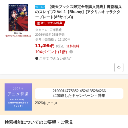
【楽天ブックス限定全巻購入特典】魔都精兵
のスレイブ2 Vol.1【Blu-ray】(アクリルキャラクタ
ープレート(A5サイズ))
オリジナル特典
タカヒロ, 広瀬裕也
2026年03月25日発売
参考小売価格：
12,100円
11,495
円
(税込)
送料無料
104
ポイント
1倍
ご注文できない商品*
2100014775852 4524135284266
に関連したキャンペーン・特集
2026冬アニメ
検索機能についてのご要望・ご意見