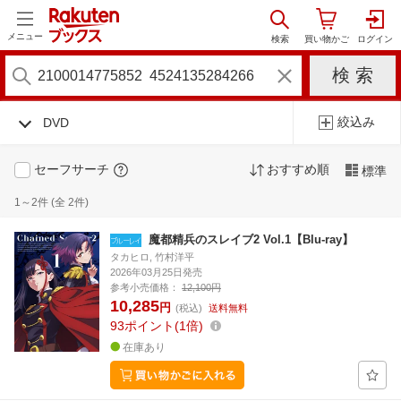
メニュー
絞込み
DVD
セーフサーチ
おすすめ順
標準
1～2件 (全 2件)
魔都精兵のスレイブ2 Vol.1【Blu-ray】
タカヒロ, 竹村洋平
2026年03月25日発売
参考小売価格：
12,100円
10,285
円
(税込)
送料無料
93
ポイント
1倍
在庫あり