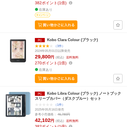
382
ポイント
1倍
在庫あり
Kobo Clara Colour (ブラック)
（3件）
2024年05月01日以降発売
29,800
円
(税込)
送料無料
270
ポイント
1倍
在庫あり
Kobo Libra Colour (ブラック) ノートブック
スリープカバー（ダスクブルー）セット
（1件）
2025年05月16日発売
参考小売価格：
46,780円
42,102
円
(税込)
送料無料
382
ポイント
1倍