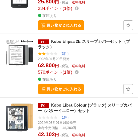
25,800
円
(税込)
送料無料
234
ポイント
1倍
在庫あり
Kobo Elipsa 2E スリープカバーセット（ブ
ラック）
（3件）
2023年04月20日発売
62,800
円
(税込)
送料無料
570
ポイント
1倍
在庫あり
Kobo Libra Colour (ブラック) スリープカバ
ー（バターイエロー）セット
（1件）
2024年05月01日以降発売
参考小売価格：
46,780円
42,102
円
(税込)
送料無料