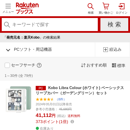
メニュー
「
発売元名：楽天Kobo
」の検索結果
PCソフト・周辺機器
絞込み
セーフサーチ
おすすめ順
標準
1～30件 (全 79件)
Kobo Libra Colour (ホワイト) ベーシックス
リープカバー（ガーデングリーン）セット
（8件）
2024年05月01日以降発売
参考小売価格：
45,680円
41,112
円
(税込)
送料無料
373
ポイント
1倍
在庫あり