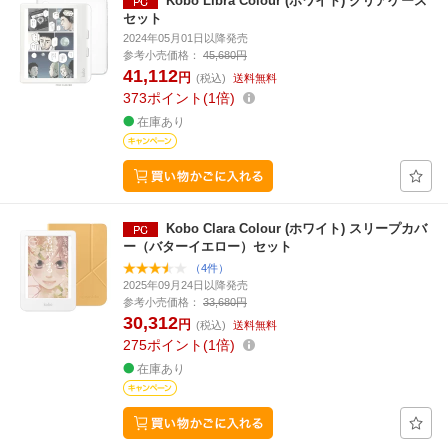
Kobo Libra Colour (ホワイト) クリアケース
セット
2024年05月01日以降発売
参考小売価格：
45,680円
41,112
円
(税込)
送料無料
373
ポイント
1倍
在庫あり
Kobo Clara Colour (ホワイト) スリープカバ
ー（バターイエロー）セット
（4件）
2025年09月24日以降発売
参考小売価格：
33,680円
30,312
円
(税込)
送料無料
275
ポイント
1倍
在庫あり