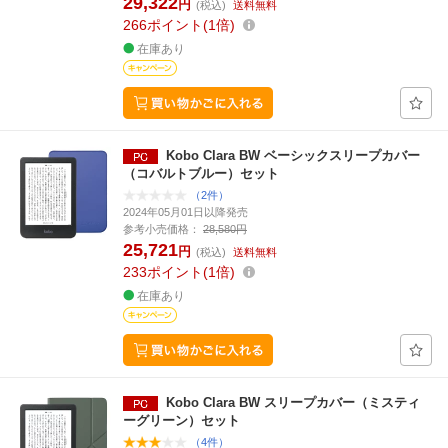
29,322
円
(税込)
送料無料
266
ポイント
1倍
在庫あり
Kobo Clara BW ベーシックスリープカバー
（コバルトブルー）セット
（2件）
2024年05月01日以降発売
参考小売価格：
28,580円
25,721
円
(税込)
送料無料
233
ポイント
1倍
在庫あり
Kobo Clara BW スリープカバー（ミスティ
ーグリーン）セット
（4件）