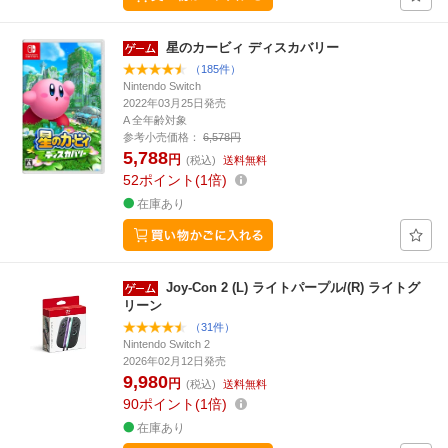
星のカービィ ディスカバリー
（185件）
Nintendo Switch
2022年03月25日発売
A 全年齢対象
参考小売価格：
6,578円
5,788
円
(税込)
送料無料
52
ポイント
1倍
在庫あり
Joy-Con 2 (L) ライトパープル/(R) ライトグ
リーン
（31件）
Nintendo Switch 2
2026年02月12日発売
9,980
円
(税込)
送料無料
90
ポイント
1倍
在庫あり