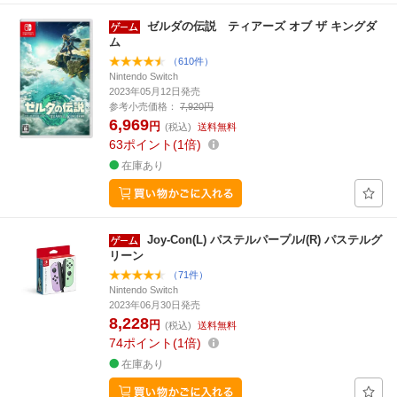
ゼルダの伝説 ティアーズ オブ ザ キングダ
ム
（610件）
Nintendo Switch
2023年05月12日発売
参考小売価格：
7,920円
6,969
円
(税込)
送料無料
63
ポイント
1倍
在庫あり
Joy-Con(L) パステルパープル/(R) パステルグ
リーン
（71件）
Nintendo Switch
2023年06月30日発売
8,228
円
(税込)
送料無料
74
ポイント
1倍
在庫あり