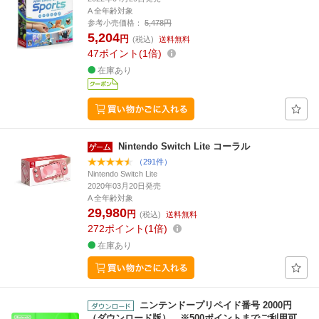
A 全年齢対象
参考小売価格：
5,478円
5,204
円
(税込)
送料無料
47
ポイント
1倍
在庫あり
Nintendo Switch Lite コーラル
（291件）
Nintendo Switch Lite
2020年03月20日発売
A 全年齢対象
29,980
円
(税込)
送料無料
272
ポイント
1倍
在庫あり
ニンテンドープリペイド番号 2000円
（ダウンロード版） ※500ポイントまでご利用可