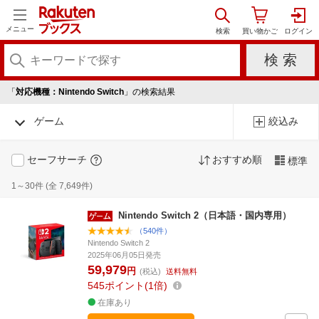
メニュー
「
対応機種：Nintendo Switch
」の検索結果
ゲーム
絞込み
セーフサーチ
おすすめ順
標準
1～30件 (全 7,649件)
Nintendo Switch 2（日本語・国内専用）
（540件）
Nintendo Switch 2
2025年06月05日発売
59,979
円
(税込)
送料無料
545
ポイント
1倍
在庫あり