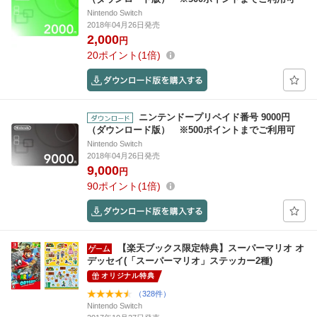
Nintendo Switch
2018年04月26日発売
2,000
円
20
ポイント
1倍
ニンテンドープリペイド番号 9000円
（ダウンロード版） ※500ポイントまでご利用可
Nintendo Switch
2018年04月26日発売
9,000
円
90
ポイント
1倍
【楽天ブックス限定特典】スーパーマリオ オ
デッセイ(「スーパーマリオ」ステッカー2種)
オリジナル特典
（328件）
Nintendo Switch