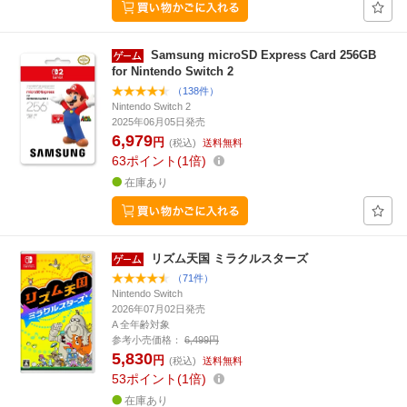
Samsung microSD Express Card 256GB
for Nintendo Switch 2
（138件）
Nintendo Switch 2
2025年06月05日発売
6,979
円
(税込)
送料無料
63
ポイント
1倍
在庫あり
リズム天国 ミラクルスターズ
（71件）
Nintendo Switch
2026年07月02日発売
A 全年齢対象
参考小売価格：
6,499円
5,830
円
(税込)
送料無料
53
ポイント
1倍
在庫あり