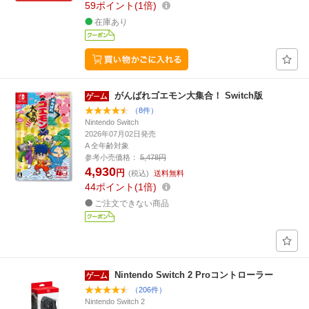
59
ポイント
1倍
在庫あり
がんばれゴエモン大集合！ Switch版
（8件）
Nintendo Switch
2026年07月02日発売
A 全年齢対象
参考小売価格：
5,478円
4,930
円
(税込)
送料無料
44
ポイント
1倍
ご注文できない商品
Nintendo Switch 2 Proコントローラー
（206件）
Nintendo Switch 2