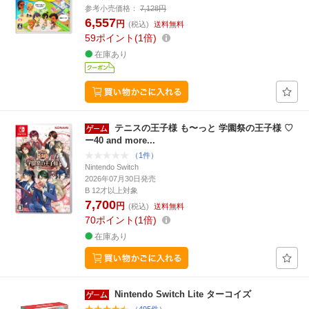
参考小売価格：
7,128円
6,557
円
(税込)
送料無料
59
ポイント
1倍
在庫あり
テニスの王子様 も〜っと 学園祭の王子様 ♡
ー40 and more...
（1件）
Nintendo Switch
2026年07月30日発売
B 12才以上対象
7,700
円
(税込)
送料無料
70
ポイント
1倍
在庫あり
Nintendo Switch Lite ターコイズ