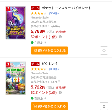
ポケットモンスター バイオレット
（584件）
Nintendo Switch
2022年11月18日発売
参考小売価格：
6,578円
5,788
円
(税込)
送料無料
52
ポイント
1倍
在庫あり
ピクミン 4
（353件）
Nintendo Switch
2023年07月21日発売
参考小売価格：
6,578円
5,722
円
(税込)
送料無料
52
ポイント
1倍
在庫あり