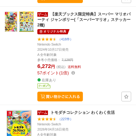
【楽天ブックス限定特典】スーパー マリオパ
ーティ ジャンボリー(「スーパーマリオ」ステッカー
2種)
オリジナル特典
（418件）
Nintendo Switch
2024年10月17日発売
A 全年齢対象
参考小売価格：
7,128円
6,272
円
(税込)
送料無料
57
ポイント
1倍
在庫あり
トモダチコレクション わくわく生活
（227件）
Nintendo Switch
2026年04月16日発売
A 全年齢対象