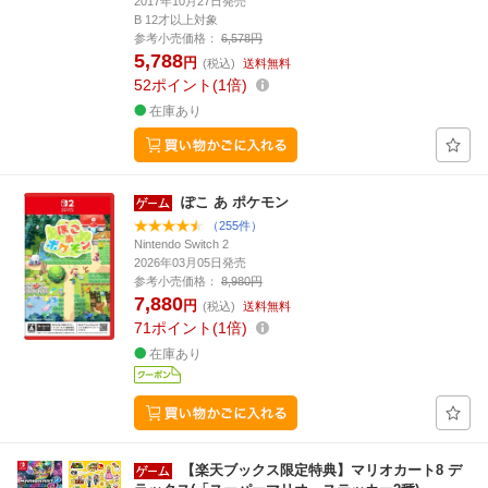
2017年10月27日発売
B 12才以上対象
参考小売価格：
6,578円
5,788
円
(税込)
送料無料
52
ポイント
1倍
在庫あり
ぽこ あ ポケモン
（255件）
Nintendo Switch 2
2026年03月05日発売
参考小売価格：
8,980円
7,880
円
(税込)
送料無料
71
ポイント
1倍
在庫あり
【楽天ブックス限定特典】マリオカート8 デ