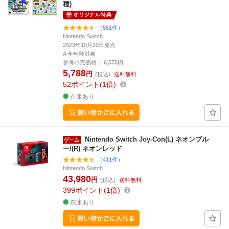
種)
オリジナル特典
（551件）
Nintendo Switch
2023年10月20日発売
A 全年齢対象
参考小売価格：
6,578円
5,788
円
(税込)
送料無料
52
ポイント
1倍
在庫あり
Nintendo Switch Joy-Con(L) ネオンブル
ー/(R) ネオンレッド
（411件）
Nintendo Switch
43,980
円
(税込)
送料無料
399
ポイント
1倍
在庫あり