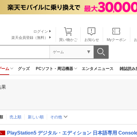
ログイン
楽天会員登録（無料）
買い物かご
お知らせ
Myクーポン
ゲーム
ゲーム
グッズ
PCソフト・周辺機器
エンタメニュース
雑誌読み
結果
順
売上順
新しい順
その他
PlayStation5 デジタル・エディション 日本語専用 Console La
ム