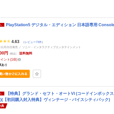
PlayStation5 デジタル・エディション 日本語専用 Console La
ム
4.63
（
レビュー73件
）
5年11月21日発売 ／ ソニー・インタラクティブエンタテインメント
000円
送料無料
(税込)
ポイント
1倍
庫あり
【特典】グランド・セフト・オートVI (コードインボックス版
ム
日)(【初回購入封入特典】ヴィンテージ・バイスシティパック)
特典