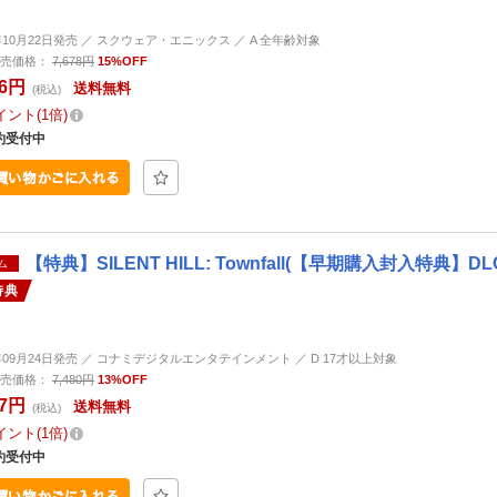
6年10月22日発売 ／ スクウェア・エニックス ／ A 全年齢対象
売価格：
7,678円
15%OFF
26円
送料無料
(税込)
イント
1倍
約受付中
【特典】SILENT HILL: Townfall(【早期購入封入特典】D
ム
特典
6年09月24日発売 ／ コナミデジタルエンタテインメント ／ D 17才以上対象
売価格：
7,480円
13%OFF
07円
送料無料
(税込)
イント
1倍
約受付中