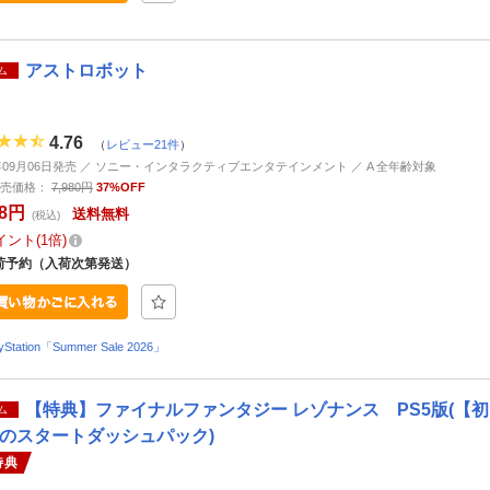
アストロボット
ム
4.76
（
レビュー21件
）
4年09月06日発売 ／ ソニー・インタラクティブエンタテインメント ／ A 全年齢対象
売価格：
7,980円
37%OFF
68円
送料無料
(税込)
イント
1倍
荷予約（入荷次第発送）
ayStation「Summer Sale 2026」
【特典】ファイナルファンタジー レゾナンス PS5版(
ム
のスタートダッシュパック)
特典