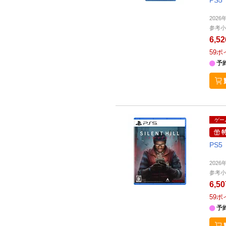
202
参考小
6,5
59
ポ
予
ゲー
PS5
202
参考小
6,5
59
ポ
予