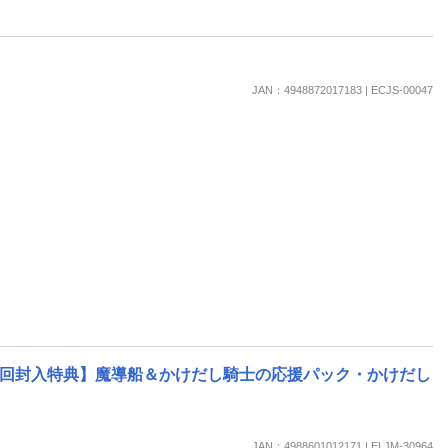
JAN：4948872017183 | ECJS-00047
【初回封入特典】魔導船＆かけだし騎士の応援パック・かけだし
JAN：4988601012171 | ELJM-30964