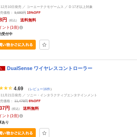
6年12月10日発売 ／ コーエーテクモゲームス ／ D 17才以上対象
売価格：
9,680円
15%OFF
28円
送料無料
(税込)
イント
1倍
約受付中
DualSense ワイヤレスコントローラー
ム
4.69
（
レビュー16件
）
5年11月21日発売 ／ ソニー・インタラクティブエンタテインメント
売価格：
11,479円
6%OFF
737円
送料無料
(税込)
イント
1倍
庫あり