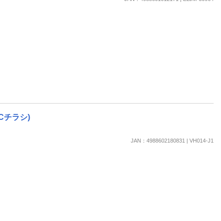
LCチラシ)
JAN：4988602180831 | VH014-J1