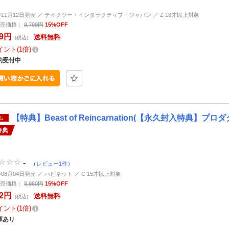
6年11月12日発売 ／ テイクツー・インタラクティブ・ジャパン ／ Z 18才以上対象
売価格：
9,799円
15%OFF
29円
送料無料
(税込)
イント
1倍
約受付中
【特典】Beast of Reincarnation(【永久封入特典】プロ
ム
特典
-
（
レビュー1件
）
年08月04日発売 ／ ハピネット ／ C 15才以上対象
売価格：
8,980円
15%OFF
32円
送料無料
(税込)
イント
1倍
庫あり