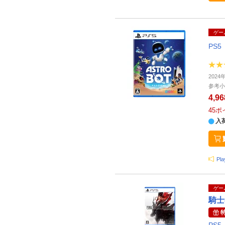
ゲー
PS5
202
参考小
4,9
45
ポ
入
Pl
ゲー
騎士
PS5