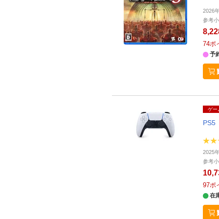
202
参考小
8,2
74
ポ
予
ゲー
PS5
202
参考小
10,
97
ポ
在