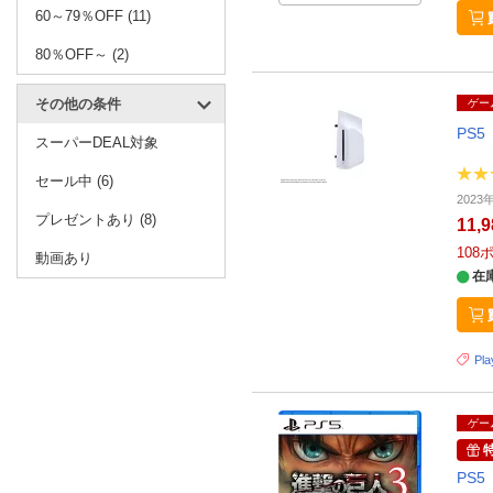
60～79％OFF (11)
80％OFF～ (2)
その他の条件
ゲー
PS5
スーパーDEAL対象
セール中 (6)
202
プレゼントあり (8)
11,
108
動画あり
在
Pla
ゲー
PS5