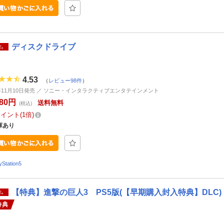
ディスクドライブ
ム
4.53
（
レビュー98件
）
3年11月10日発売 ／ ソニー・インタラクティブエンタテインメント
980円
送料無料
(税込)
ポイント
1倍
庫あり
yStation5
【特典】進撃の巨人3 PS5版(【早期購入封入特典】DLC)
ム
特典