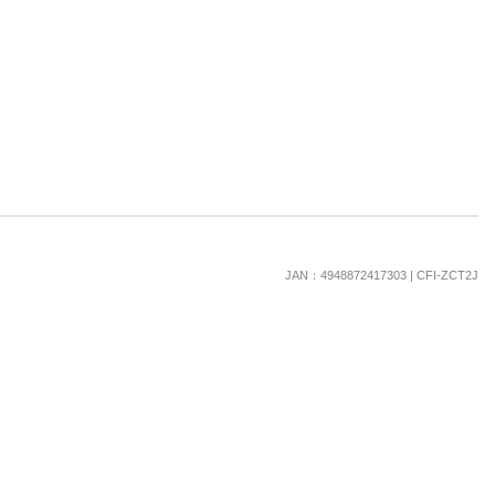
JAN：4948872417303 | CFI-ZCT2J