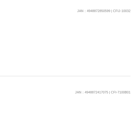
楽天チケット
エンタメニュース
JAN：4948872850599 | CFIJ-10032
推し楽
JAN：4948872417075 | CFI-7100B01