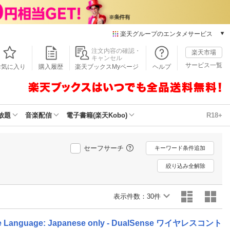
楽天グループのエンタメサービス
本/ゲーム/CD/DVD
注文内容の確認・
楽天市場
キャンセル
楽天ブックス
サービス一覧
お気に入り
購入履歴
楽天ブックスMyページ
ヘルプ
電子書籍
楽天Kobo
雑誌読み放題
楽天マガジン
放題
音楽配信
電子書籍(楽天Kobo)
R18+
音楽配信
楽天ミュージック
動画配信
セーフサーチ
キーワード条件追加
楽天TV
絞り込み全解除
動画配信ガイド
Rakuten PLAY
表示件数：
無料テレビ
30件
Rチャンネル
チケット
nguage: Japanese only - DualSense ワイヤレスコント