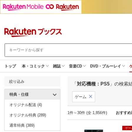
トップ
本・コミック
雑誌
音楽CD
DVD・ブルーレイ
絞り込み
「
対応機種：PS5
」の検索
特典・仕様
ゲーム
オリジナル配送 (4)
1件～30件 (全 1,856件)
おすすめ
オリジナル特典 (289)
通常特典 (389)
ゲー