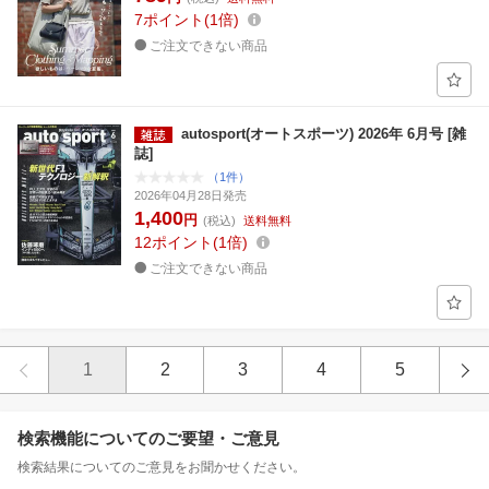
7
ポイント
1倍
ご注文できない商品
autosport(オートスポーツ) 2026年 6月号 [雑
誌]
（1件）
2026年04月28日発売
1,400
円
(税込)
送料無料
12
ポイント
1倍
ご注文できない商品
1
2
3
4
5
検索機能についてのご要望・ご意見
検索結果についてのご意見をお聞かせください。