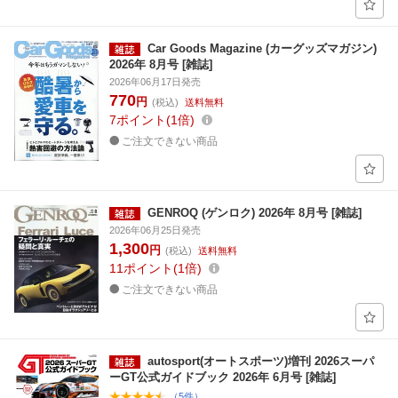
Car Goods Magazine (カーグッズマガジン)
2026年 8月号 [雑誌]
2026年06月17日発売
770
円
(税込)
送料無料
7
ポイント
1倍
ご注文できない商品
GENROQ (ゲンロク) 2026年 8月号 [雑誌]
2026年06月25日発売
1,300
円
(税込)
送料無料
11
ポイント
1倍
ご注文できない商品
autosport(オートスポーツ)増刊 2026スーパ
ーGT公式ガイドブック 2026年 6月号 [雑誌]
（5件）