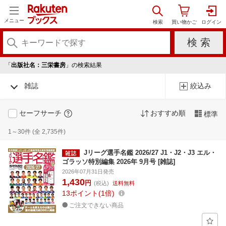
メニュー
「
出版社名：三栄書房
」の検索結果
雑誌
絞込み
セーフサーチ
おすすめ順
標準
1～30件 (全 2,735件)
Jリーグ選手名鑑 2026/27 J1・J2・J3 エル・
ゴラッソ特別編集 2026年 9月号 [雑誌]
2026年07月31日発売
1,430
円
(税込)
送料無料
13
ポイント
1倍
ご注文できない商品