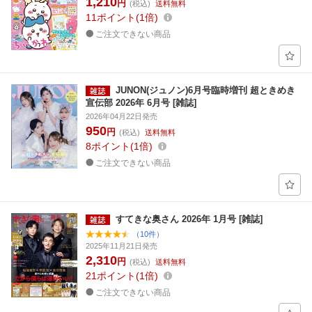
1,210
円
(税込)
送料無料
11
ポイント
1倍
ご注文できない商品
JUNON(ジュノン)6月号臨時増刊 超ときめき
宣伝部 2026年 6月号 [雑誌]
2026年04月22日発売
950
円
(税込)
送料無料
8
ポイント
1倍
ご注文できない商品
すてきな奥さん 2026年 1月号 [雑誌]
（10件）
2025年11月21日発売
2,310
円
(税込)
送料無料
21
ポイント
1倍
ご注文できない商品