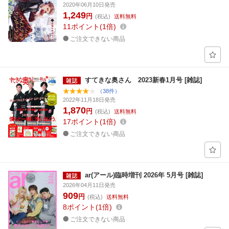
2020年06月10日発売
1,249
円
(税込)
送料無料
11
ポイント
1倍
ご注文できない商品
すてきな奥さん 2023新春1月号 [雑誌]
（38件）
2022年11月18日発売
1,870
円
(税込)
送料無料
17
ポイント
1倍
ご注文できない商品
ar(アール)臨時増刊 2026年 5月号 [雑誌]
2026年04月11日発売
909
円
(税込)
送料無料
8
ポイント
1倍
ご注文できない商品