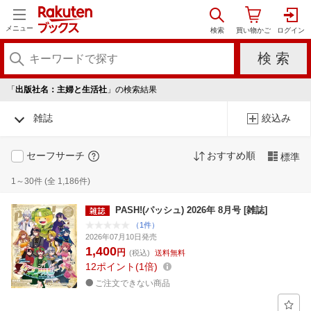
メニュー
「
出版社名：主婦と生活社
」の検索結果
雑誌
絞込み
セーフサーチ
おすすめ順
標準
1～30件 (全 1,186件)
PASH!(パッシュ) 2026年 8月号 [雑誌]
（1件）
2026年07月10日発売
1,400
円
(税込)
送料無料
12
ポイント
1倍
ご注文できない商品