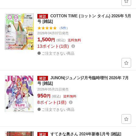
COTTON TIME (コットン タイム) 2026年 5月
号 [雑誌]
（5件）
2026年04月07日発売
1,500
円
(税込)
送料無料
13
ポイント
1倍
ご注文できない商品
JUNON(ジュノン)7月号臨時増刊 2026年 7月
号 [雑誌]
2026年05月21日発売
950
円
(税込)
送料無料
8
ポイント
1倍
ご注文できない商品
すてきな奥さん 2024年新春1月号 [雑誌]