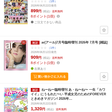
（1件）
2026年06月22日発売
899
円
(税込)
送料無料
8
ポイント
1倍
ご注文できない商品
ar(アール)7月号臨時増刊 2026年 7月号 [雑誌]
（1件）
2026年06月12日発売
909
円
(税込)
送料無料
8
ポイント
1倍
在庫あり
ねーねー臨時増刊 あ・ね〜ね〜 一生「カワ
イイ」にうもれた〜い 平成女児のためのFOREVER
ときめきマガジン! 2026年…
2026年06月22日発売
1,320
円
(税込)
送料無料