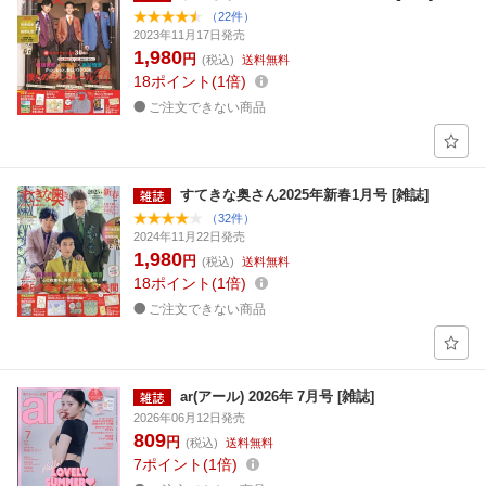
（22件）
2023年11月17日発売
1,980
円
(税込)
送料無料
18
ポイント
1倍
ご注文できない商品
すてきな奥さん2025年新春1月号 [雑誌]
（32件）
2024年11月22日発売
1,980
円
(税込)
送料無料
18
ポイント
1倍
ご注文できない商品
ar(アール) 2026年 7月号 [雑誌]
2026年06月12日発売
809
円
(税込)
送料無料
7
ポイント
1倍