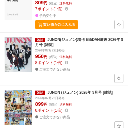
809
円
(税込)
送料無料
7
ポイント
1倍
予約受付中
JUNON(ジュノン)増刊 EBiDAN選抜 2026年 9
月号 [雑誌]
2026年07月22日発売
950
円
(税込)
送料無料
8
ポイント
1倍
ご注文できない商品
JUNON (ジュノン) 2026年 9月号 [雑誌]
2026年07月22日発売
899
円
(税込)
送料無料
8
ポイント
1倍
ご注文できない商品