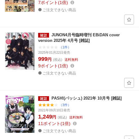
7
ポイント
1倍
ご注文できない商品
JUNON4月号臨時増刊 EBiDAN cover
version 2025年 4月号 [雑誌]
（1件）
2025年01月22日発売
999
円
(税込)
送料無料
9
ポイント
1倍
ご注文できない商品
PASH!(パッシュ) 2021年 10月号 [雑誌]
（3件）
2021年09月10日発売
1,249
円
(税込)
送料無料
11
ポイント
1倍
ご注文できない商品