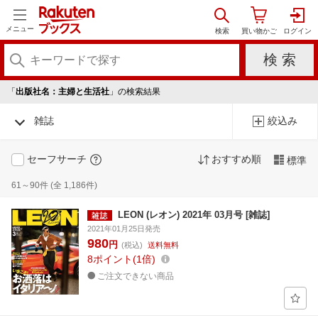
メニュー
「
出版社名：主婦と生活社
」の検索結果
雑誌
絞込み
セーフサーチ
おすすめ順
標準
61～90件 (全 1,186件)
LEON (レオン) 2021年 03月号 [雑誌]
2021年01月25日発売
980
円
(税込)
送料無料
8
ポイント
1倍
ご注文できない商品