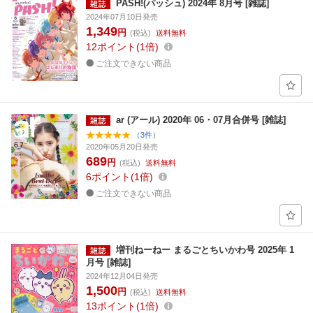
PASH!(パッシュ) 2024年 8月号 [雑誌]
2024年07月10日発売
1,349
円
(税込)
送料無料
12
ポイント
1倍
ご注文できない商品
ar (アール) 2020年 06・07月合併号 [雑誌]
（3件）
2020年05月20日発売
689
円
(税込)
送料無料
6
ポイント
1倍
ご注文できない商品
増刊ねーねー まるごとちいかわ号 2025年 1
月号 [雑誌]
2024年12月04日発売
1,500
円
(税込)
送料無料
13
ポイント
1倍