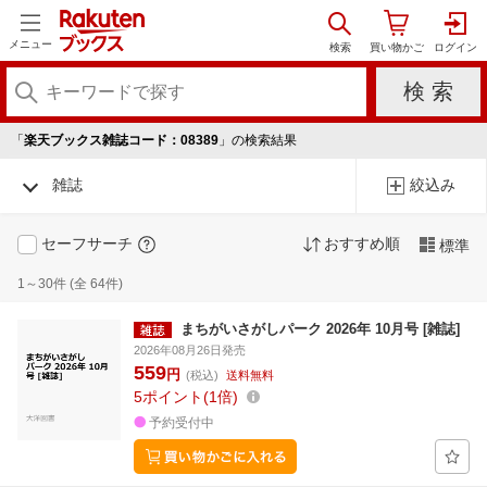
メニュー
「
楽天ブックス雑誌コード：08389
」の検索結果
雑誌
絞込み
セーフサーチ
おすすめ順
標準
1～30件 (全 64件)
まちがいさがしパーク 2026年 10月号 [雑誌]
2026年08月26日発売
559
円
(税込)
送料無料
5
ポイント
1倍
予約受付中