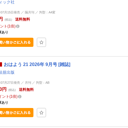
ィック社
年07月15日発売 ／ 隔月刊 ／ 判型：A4変
円
送料無料
(税込)
ント
1倍
庫あり
おはよう 21 2026年 9月号 [雑誌]
法規出版
年07月27日発売 ／ 月刊 ／ 判型：AB
00円
送料無料
(税込)
イント
1倍
庫あり