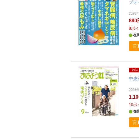
ブテ
2026
880
8
ポイ
在
雑誌
中央
2026
1,1
10
ポ
在