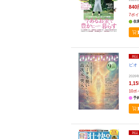
840
7
ポイ
在
雑誌
ビオ
2026
1,1
10
ポ
予
雑誌