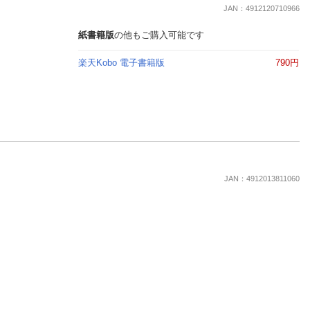
楽天チケット
JAN：4912120710966
エンタメニュース
推し楽
紙書籍版
の他もご購入可能です
楽天Kobo 電子書籍版
790円
JAN：4912013811060