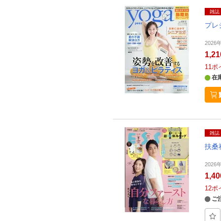
雑誌
プレ
2026
1,2
11
ポ
在
雑誌
扶桑
2026
1,4
12
ポ
ご