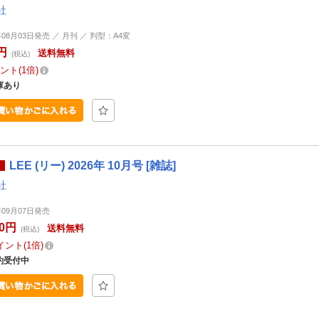
社
年08月03日発売 ／ 月刊 ／ 判型：A4変
円
送料無料
(税込)
ント
1倍
庫あり
LEE (リー) 2026年 10月号 [雑誌]
社
年09月07日発売
80円
送料無料
(税込)
イント
1倍
約受付中