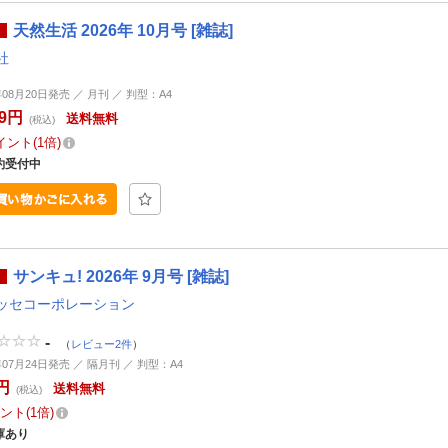
天然生活 2026年 10月号 [雑誌]
社
年08月20日発売 ／ 月刊 ／ 判型：A4
49円
送料無料
(税込)
イント
1倍
約受付中
サンキュ! 2026年 9月号 [雑誌]
ッセコーポレーション
-
（
レビュー2件
）
年07月24日発売 ／ 隔月刊 ／ 判型：A4
円
送料無料
(税込)
ント
1倍
庫あり