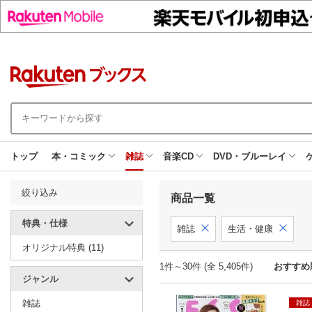
トップ
本・コミック
雑誌
音楽CD
DVD・ブルーレイ
絞り込み
商品一覧
特典・仕様
雑誌
生活・健康
オリジナル特典 (11)
1件～30件 (全 5,405件)
おすすめ
ジャンル
雑誌
雑誌