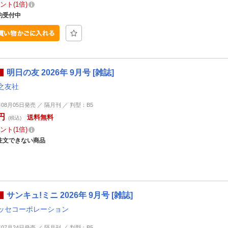
ント
1倍
約受付中
明日の友 2026年 9月号 [雑誌]
之友社
年08月05日発売 ／ 隔月刊 ／ 判型：B5
円
送料無料
(税込)
ント
1倍
注文できない商品
サンキュ!ミニ 2026年 9月号 [雑誌]
ッセコーポレーション
年07月24日発売 ／ 隔月刊 ／ 判型：B5