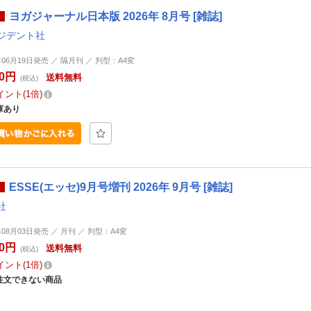
ヨガジャーナル日本版 2026年 8月号 [雑誌]
ジデント社
年06月19日発売 ／ 隔月刊 ／ 判型：A4変
10円
送料無料
(税込)
イント
1倍
庫あり
ESSE(エッセ)9月号増刊 2026年 9月号 [雑誌]
社
年08月03日発売 ／ 月刊 ／ 判型：A4変
00円
送料無料
(税込)
イント
1倍
注文できない商品