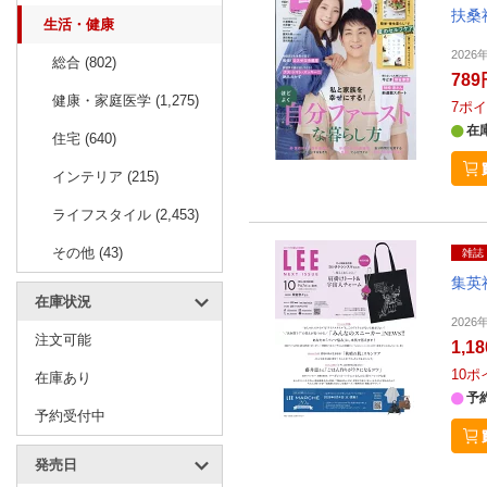
扶桑
生活・健康
2026
総合 (802)
789
健康・家庭医学 (1,275)
7
ポイ
在
住宅 (640)
インテリア (215)
ライフスタイル (2,453)
その他 (43)
雑誌
集英
在庫状況
2026
注文可能
1,1
10
ポ
在庫あり
予
予約受付中
発売日