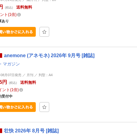
円
送料無料
(税込)
ント
1倍
庫あり
anemone (アネモネ) 2026年 9月号 [雑誌]
・マガジン
年08月07日発売 ／ 月刊 ／ 判型：A4
55円
送料無料
(税込)
イント
1倍
約受付中
壮快 2026年 8月号 [雑誌]