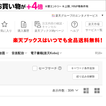
楽天グループのエンタメサービス
本/ゲーム/CD/DVD
注文内容の確認・
楽天市場
キャンセル
楽天ブックス
サービス一覧
お気に入り
購入履歴
楽天ブックスMyページ
ヘルプ
電子書籍
楽天Kobo
雑誌読み放題
楽天マガジン
放題
音楽配信
電子書籍(楽天Kobo)
R18+
音楽配信
楽天ミュージック
動画配信
セーフサーチ
キーワード条件追加
楽天TV
絞り込み全解除
動画配信ガイド
Rakuten PLAY
表示件数：
無料テレビ
30件
Rチャンネル
チケット