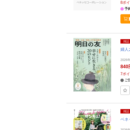
8
ポイ
予
雑誌
婦人
2026
840
7
ポイ
ご
雑誌
ベネ
2026