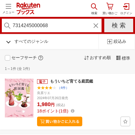
メニュー
すべてのジャンル
絞込み
セーフサーチ
おすすめ順
標準
1～1件 (全 1件)
もういちど育てる庭図鑑
（4件）
良原リエ
2024年07月26日発売
1,980
円
(税込)
18
ポイント
1倍