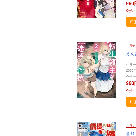
990
9
ポイ
電子
えん
シリー
202
Andr
990
9
ポイ
電子
森野