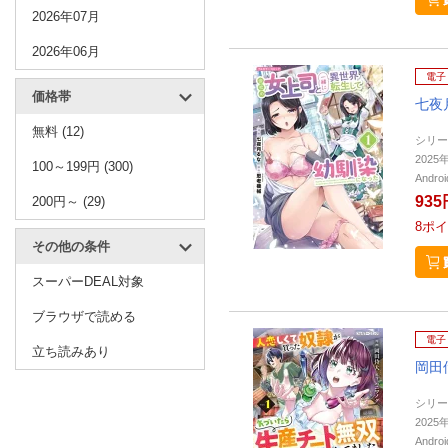
2026年07月
2026年06月
電子
価格帯
七夜
無料 (12)
シリー
202
100～199円 (300)
Andr
935
200円～ (29)
8
ポイ
その他の条件
スーパーDEAL対象
ブラウザで読める
電子
立ち読みあり
岡田
シリー
202
Andr