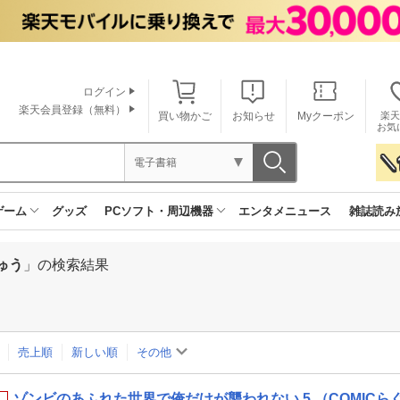
ログイン
楽天会員登録（無料）
買い物かご
お知らせ
Myクーポン
楽天
お気
電子書籍
ゲーム
グッズ
PCソフト・周辺機器
エンタメニュース
雑誌読み
ゅう
」の検索結果
売上順
新しい順
その他
ゾンビのあふれた世界で俺だけが襲われない 5 （COMICら