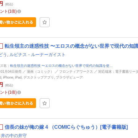
円
(税込)
ント
1倍
転生領主の迷惑性技 〜エロスの概念がない世界で現代の知識を使
どう
,
ルピナス・ルーナーガイスト
ズ名：
転生領主の迷惑性技 〜エロスの概念がない世界で現代の知識を使…
5年01月04日発売 ／ 漫画（コミック） ／ フロンティアワークス ／ 対応端末：電子書籍リーダ
oid, iPhone, iPad, デスクトップアプリ, ブラウザビューア
円
(税込)
ント
1倍
信長の妹が俺の嫁 4 （COMICらぐちゅう）[電子書籍版]
,
井の中の井守