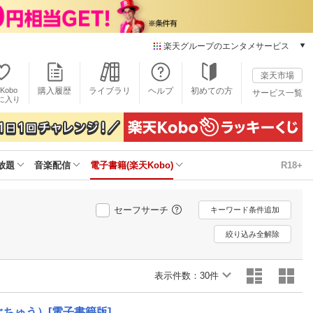
楽天グループのエンタメサービス
電子書籍
楽天市場
楽天Kobo
Kobo
購入履歴
ライブラリ
ヘルプ
初めての方
サービス一覧
本/ゲーム/CD/DVD
に入り
楽天ブックス
雑誌読み放題
楽天マガジン
放題
音楽配信
電子書籍(楽天Kobo)
R18+
音楽配信
楽天ミュージック
動画配信
セーフサーチ
キーワード条件追加
楽天TV
動画配信ガイド
絞り込み全解除
Rakuten PLAY
無料テレビ
表示件数：
30件
Rチャンネル
チケット
ぐちゅう）[電子書籍版]