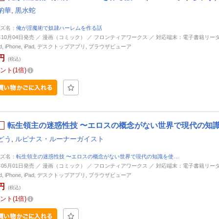
豹華
,
黒水蛇
ズ名：
俺が淫魔術で奴隷ハーレムを作る話
4年10月04日発売 ／ 漫画（コミック） ／ フロンティアワークス ／ 対応端末：電子書籍リーダ
oid, iPhone, iPad, デスクトップアプリ, ブラウザビューア
円
(税込)
ント
1倍
転生領主の迷惑性技 〜エロスの概念がない世界で現代の知識を使
どう
,
ルピナス・ルーナーガイスト
ズ名：
転生領主の迷惑性技 〜エロスの概念がない世界で現代の知識を使…
4年05月01日発売 ／ 漫画（コミック） ／ フロンティアワークス ／ 対応端末：電子書籍リーダ
oid, iPhone, iPad, デスクトップアプリ, ブラウザビューア
円
(税込)
ント
1倍