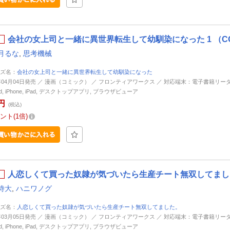
会社の女上司と一緒に異世界転生して幼馴染になった 1 （CO
月るな
,
思考機械
ズ名：
会社の女上司と一緒に異世界転生して幼馴染になった
5年04月04日発売 ／ 漫画（コミック） ／ フロンティアワークス ／ 対応端末：電子書籍リーダ
oid, iPhone, iPad, デスクトップアプリ, ブラウザビューア
円
(税込)
ント
1倍
人恋しくて買った奴隷が気づいたら生産チート無双してました。 
侍大
,
ハニワノグ
ズ名：
人恋しくて買った奴隷が気づいたら生産チート無双してました。
5年03月05日発売 ／ 漫画（コミック） ／ フロンティアワークス ／ 対応端末：電子書籍リーダ
oid, iPhone, iPad, デスクトップアプリ, ブラウザビューア