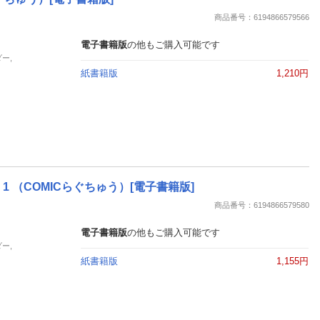
楽天チケット
商品番号：6194866579566
エンタメニュース
推し楽
電子書籍版
の他もご購入可能です
ー,
紙書籍版
1,210円
1 （COMICらぐちゅう）[電子書籍版]
商品番号：6194866579580
電子書籍版
の他もご購入可能です
ー,
紙書籍版
1,155円