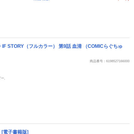
 STORY（フルカラー） 第9話 血清 （COMICらぐちゅ
商品番号：6198527166000
ー,
[電子書籍版]