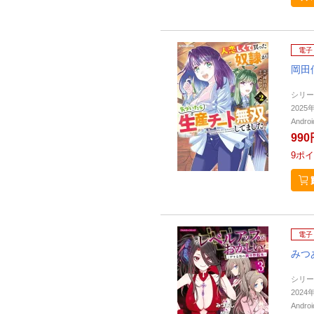
電子
岡田
シリー
202
Andr
990
9
ポイ
電子
みつ
シリー
202
Andr