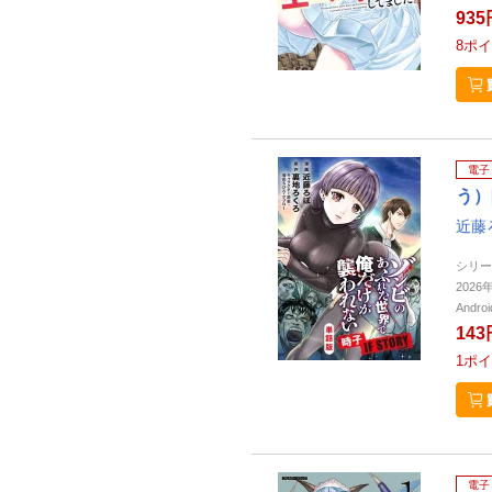
935
8
ポイ
電子
う）
近藤
シリー
202
Andr
143
1
ポイ
電子