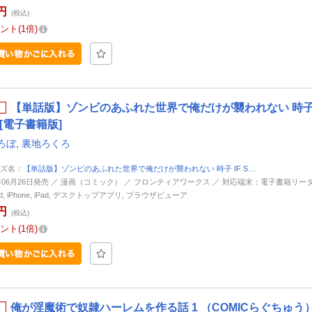
円
(税込)
ント
1倍
【単話版】ゾンビのあふれた世界で俺だけが襲われない 時子 IF
[電子書籍版]
ろぼ
,
裏地ろくろ
ズ名：
【単話版】ゾンビのあふれた世界で俺だけが襲われない 時子 IF S…
6年06月26日発売 ／ 漫画（コミック） ／ フロンティアワークス ／ 対応端末：電子書籍リーダ
oid, iPhone, iPad, デスクトップアプリ, ブラウザビューア
円
(税込)
ント
1倍
俺が淫魔術で奴隷ハーレムを作る話 1 （COMICらぐちゅう）