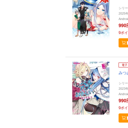
シリー
202
Andr
990
9
ポイ
電子
みつ
シリー
202
Andr
990
9
ポイ