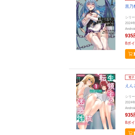
黒乃
シリー
202
Andr
935
8
ポイ
電子
えん
シリー
202
Andr
935
8
ポイ