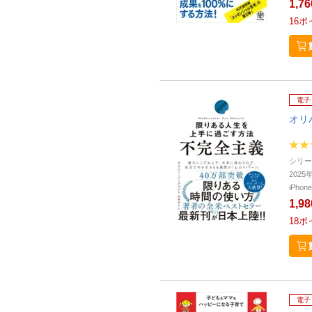
1,7
16
ポ
電子
オリ
シリー
202
iPho
1,9
18
ポ
電子