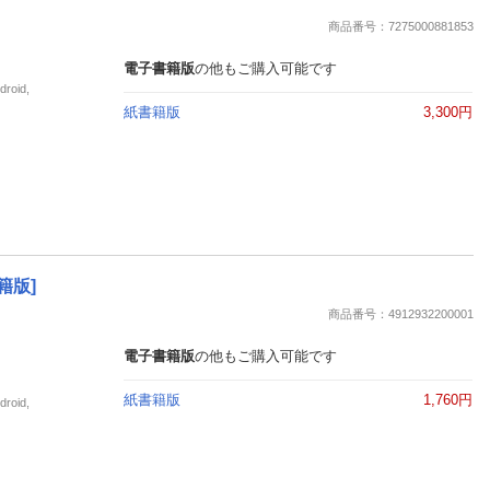
楽天チケット
商品番号：7275000881853
エンタメニュース
推し楽
電子書籍版
の他もご購入可能です
oid,
紙書籍版
3,300円
籍版]
商品番号：4912932200001
電子書籍版
の他もご購入可能です
紙書籍版
1,760円
oid,