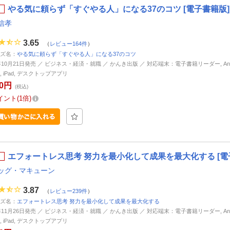
やる気に頼らず「すぐやる人」になる37のコツ [電子書籍版]
信孝
3.65
（
レビュー164件
）
ズ名：
やる気に頼らず「すぐやる人」になる37のコツ
1年10月21日発売 ／ ビジネス・経済・就職 ／ かんき出版 ／ 対応端末：電子書籍リーダー, Andr
ne, iPad, デスクトップアプリ
40円
(税込)
イント
1倍
エフォートレス思考 努力を最小化して成果を最大化する [電
ッグ・マキューン
3.87
（
レビュー239件
）
ズ名：
エフォートレス思考 努力を最小化して成果を最大化する
1年11月26日発売 ／ ビジネス・経済・就職 ／ かんき出版 ／ 対応端末：電子書籍リーダー, Andr
ne, iPad, デスクトップアプリ