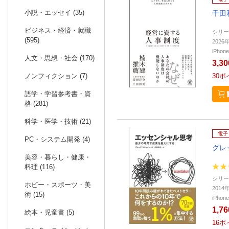
小説・エッセイ (35)
千田
ビジネス・経済・就職
シリー
(595)
202
iPho
人文・思想・社会 (170)
3,3
ノンフィクション (7)
30
ポ
語学・学習参考書・資
格 (281)
科学・医学・技術 (21)
電子
PC・システム開発 (4)
グレ
美容・暮らし・健康・
料理 (116)
シリー
ホビー・スポーツ・美
201
術 (15)
iPho
1,7
絵本・児童書 (5)
16
ポ