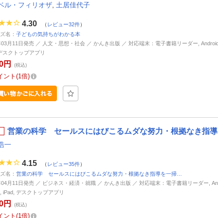
ベル・フィリオザ
,
土居佳代子
4.30
（
レビュー32件
）
ズ名：
子どもの気持ちがわかる本
年03月11日発売 ／ 人文・思想・社会 ／ かんき出版 ／ 対応端末：電子書籍リーダー, Android, i
d, デスクトップアプリ
50円
(税込)
イント
1倍
営業の科学 セールスにはびこるムダな努力・根拠なき指導を
浩一
4.15
（
レビュー35件
）
ズ名：
営業の科学 セールスにはびこるムダな努力・根拠なき指導を一掃…
4年04月11日発売 ／ ビジネス・経済・就職 ／ かんき出版 ／ 対応端末：電子書籍リーダー, Andr
ne, iPad, デスクトップアプリ
20円
(税込)
イント
1倍