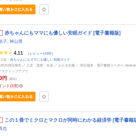
赤ちゃんにもママにも優しい安眠ガイド [電子書籍版]
悦子
,
神山潤
4.11
（
レビュー143件
）
ズ名：
赤ちゃんにもママにも優しい安眠ガイド
年05月09日発売 ／ 人文・思想・社会 ／ かんき出版 ／ 対応端末：電子書籍リーダー, Android, i
d, デスクトップアプリ
20円
(税込)
イント
1倍
この１冊でミクロとマクロが同時にわかる経済学 [電子書籍版
真也