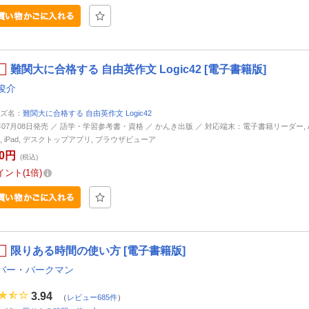
難関大に合格する 自由英作文 Logic42 [電子書籍版]
俊介
ズ名：
難関大に合格する 自由英作文 Logic42
6年07月08日発売 ／ 語学・学習参考書・資格 ／ かんき出版 ／ 対応端末：電子書籍リーダー, And
ne, iPad, デスクトップアプリ, ブラウザビューア
60円
(税込)
イント
1倍
限りある時間の使い方 [電子書籍版]
バー・バークマン
3.94
（
レビュー685件
）