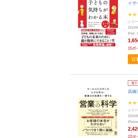
イザ
シリー
2019
iPa
1,6
15
ポ
電子
高橋
シリー
202
iPho
2,4
22
ポ