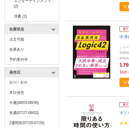
エンターテインメント
(2)
洋書 (2)
在庫状況
電子
中澤
注文可能
シリー
在庫あり
202
iPho
予約受付中
1,7
16
ポ
発売日
新刊 / 新作
本日発売
今週(08/03-08/06)
電子
オリ
先週(07/27-08/02)
2週間前(07/20-07/26)