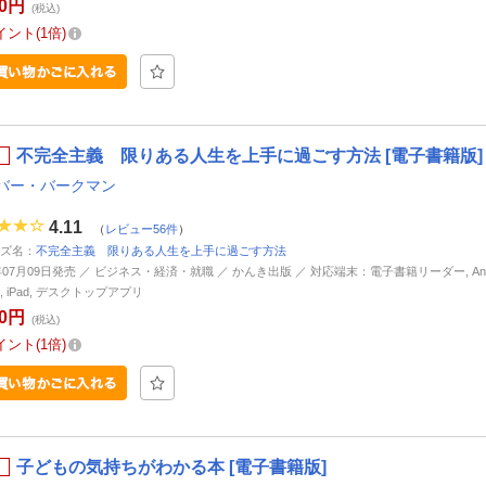
60円
(税込)
イント
1倍
不完全主義 限りある人生を上手に過ごす方法 [電子書籍版]
バー・バークマン
4.11
（
レビュー56件
）
ズ名：
不完全主義 限りある人生を上手に過ごす方法
5年07月09日発売 ／ ビジネス・経済・就職 ／ かんき出版 ／ 対応端末：電子書籍リーダー, Andr
ne, iPad, デスクトップアプリ
80円
(税込)
イント
1倍
子どもの気持ちがわかる本 [電子書籍版]