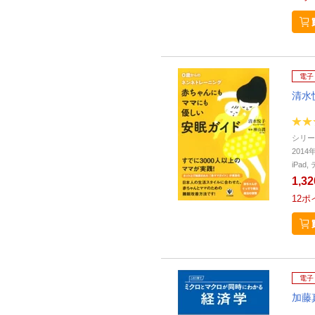
電子
清水
シリー
2014
iPa
1,3
12
ポ
電子
加藤