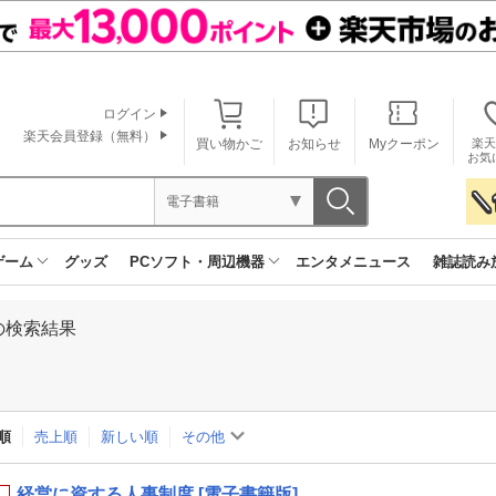
ログイン
楽天会員登録（無料）
買い物かご
お知らせ
Myクーポン
楽天
お気
電子書籍
ゲーム
グッズ
PCソフト・周辺機器
エンタメニュース
雑誌読み
の検索結果
順
売上順
新しい順
その他
経営に資する人事制度 [電子書籍版]