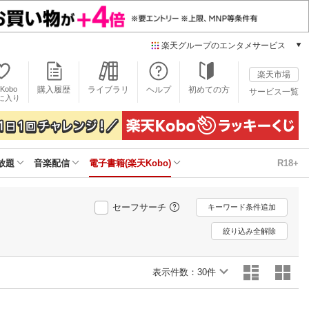
楽天グループのエンタメサービス
電子書籍
楽天市場
楽天Kobo
Kobo
購入履歴
ライブラリ
ヘルプ
初めての方
サービス一覧
本/ゲーム/CD/DVD
に入り
楽天ブックス
雑誌読み放題
楽天マガジン
放題
音楽配信
電子書籍(楽天Kobo)
R18+
音楽配信
楽天ミュージック
動画配信
セーフサーチ
キーワード条件追加
楽天TV
動画配信ガイド
絞り込み全解除
Rakuten PLAY
無料テレビ
表示件数：
30件
Rチャンネル
チケット