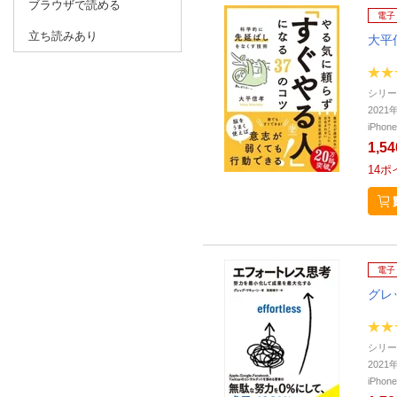
ブラウザで読める
電子
立ち読みあり
大平
シリー
202
iPho
1,5
14
ポ
電子
グレ
シリー
202
iPho