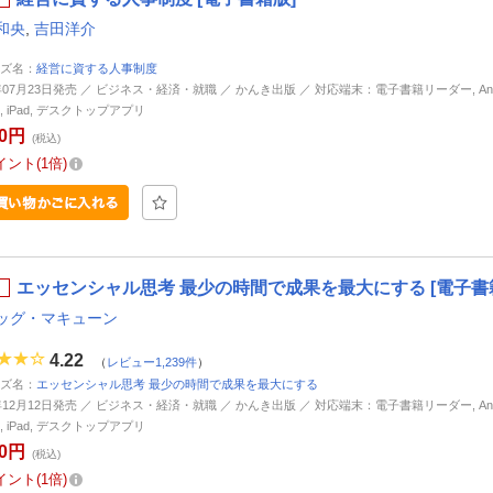
和央
,
吉田洋介
ズ名：
経営に資する人事制度
6年07月23日発売 ／ ビジネス・経済・就職 ／ かんき出版 ／ 対応端末：電子書籍リーダー, Andr
ne, iPad, デスクトップアプリ
00円
(税込)
イント
1倍
エッセンシャル思考 最少の時間で成果を最大にする [電子書
ッグ・マキューン
4.22
（
レビュー1,239件
）
ズ名：
エッセンシャル思考 最少の時間で成果を最大にする
4年12月12日発売 ／ ビジネス・経済・就職 ／ かんき出版 ／ 対応端末：電子書籍リーダー, Andr
ne, iPad, デスクトップアプリ
60円
(税込)
イント
1倍