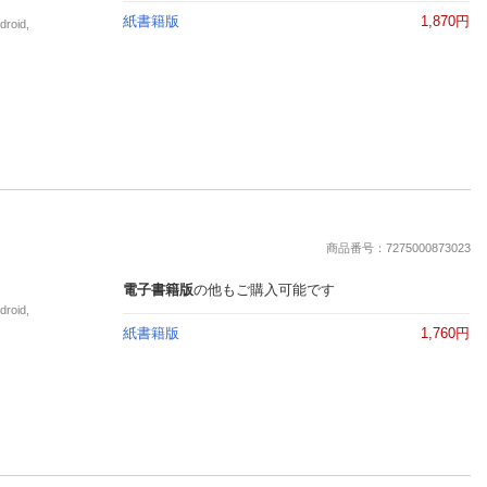
紙書籍版
1,870円
oid,
商品番号：7275000873023
電子書籍版
の他もご購入可能です
oid,
紙書籍版
1,760円