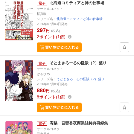
北海道コミティアと神の仕事場
サークルコネクト
桜真咲
シリーズ名：
北海道コミティアと神の仕事場
2026年07月03日発売
297
円
(税込)
2
ポイント
1倍
そとまきろーるの怪談（?）盛り
サークルコネクト
はるひめ
シリーズ名：
そとまきろーるの怪談（?）盛り
2026年07月03日発売
880
円
(税込)
8
ポイント
1倍
寄鍋 吾妻香夜商業誌特典再録集
サークルコネクト