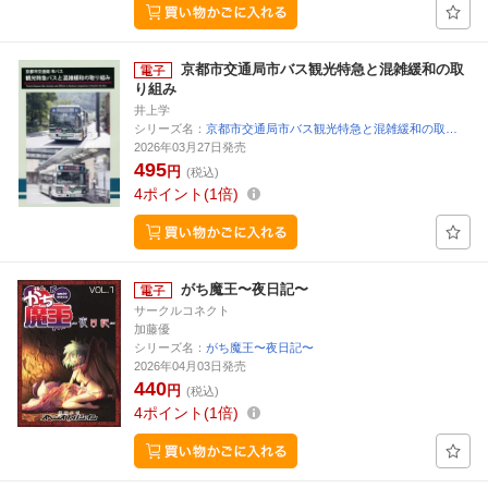
京都市交通局市バス観光特急と混雑緩和の取
り組み
井上学
シリーズ名：
京都市交通局市バス観光特急と混雑緩和の取…
2026年03月27日発売
495
円
(税込)
4
ポイント
1倍
がち魔王〜夜日記〜
サークルコネクト
加藤優
シリーズ名：
がち魔王〜夜日記〜
2026年04月03日発売
440
円
(税込)
4
ポイント
1倍