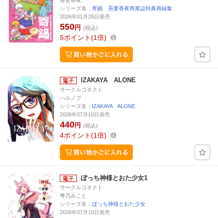
吾妻香夜
シリーズ名：
寄鍋 吾妻香夜商業誌特典再録集
2026年01月26日発売
550
円
(税込)
5
ポイント
1倍
IZAKAYA ALONE
サークルコネクト
ハルノブ
シリーズ名：
IZAKAYA ALONE
2026年07月10日発売
440
円
(税込)
4
ポイント
1倍
ぼっち神様とおた少女1
サークルコネクト
梺乃みこと
シリーズ名：
ぼっち神様とおた少女
2026年07月10日発売