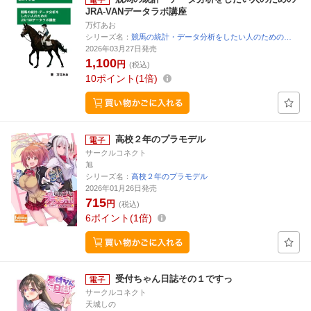
JRA-VANデータラボ講座
万灯あお
シリーズ名：
競馬の統計・データ分析をしたい人のための…
2026年03月27日発売
1,100
円
(税込)
10
ポイント
1倍
高校２年のプラモデル
サークルコネクト
旭
シリーズ名：
高校２年のプラモデル
2026年01月26日発売
715
円
(税込)
6
ポイント
1倍
受付ちゃん日誌その１ですっ
サークルコネクト
天城しの