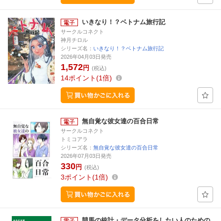
いきなり！？ベトナム旅行記
サークルコネクト
神月チロル
シリーズ名：
いきなり！？ベトナム旅行記
2026年04月03日発売
1,572
円
(税込)
14
ポイント
1倍
無自覚な彼女達の百合日常
サークルコネクト
トミコアラ
シリーズ名：
無自覚な彼女達の百合日常
2026年07月03日発売
330
円
(税込)
3
ポイント
1倍
競馬の統計・データ分析をしたい人のための