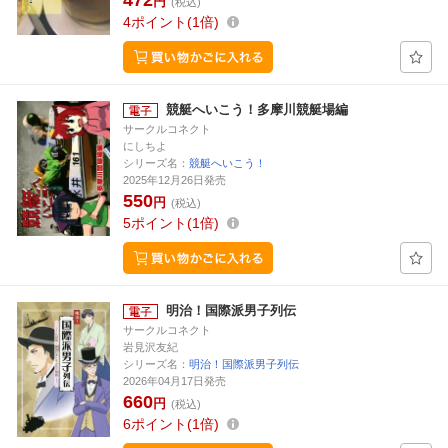
472
円
(税込)
4
ポイント
1倍
競艇へいこう！多摩川競艇場編
サークルコネクト
にしちよ
シリーズ名：
競艇へいこう！
2025年12月26日発売
550
円
(税込)
5
ポイント
1倍
明治！国際派男子列伝
サークルコネクト
岩見沢友紀
シリーズ名：
明治！国際派男子列伝
2026年04月17日発売
660
円
(税込)
6
ポイント
1倍