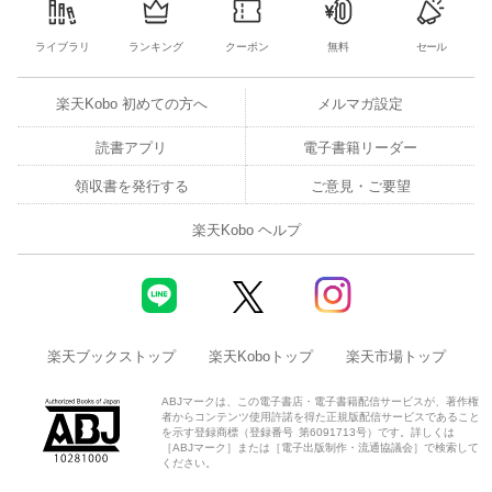
ライブラリ
ランキング
クーポン
無料
セール
楽天Kobo 初めての方へ
メルマガ設定
読書アプリ
電子書籍リーダー
領収書を発行する
ご意見・ご要望
楽天Kobo ヘルプ
楽天ブックストップ
楽天Koboトップ
楽天市場トップ
ABJマークは、この電子書店・電子書籍配信サービスが、著作権
者からコンテンツ使用許諾を得た正規版配信サービスであること
を示す登録商標（登録番号 第6091713号）です。詳しくは
［ABJマーク］または［電子出版制作・流通協議会］で検索して
ください。