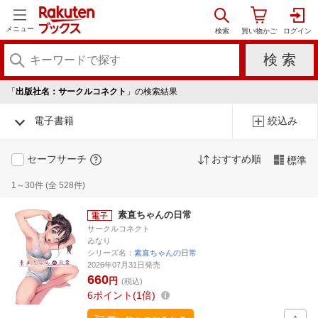
メニュー
「
出版社名：サークルコネクト
」の検索結果
電子書籍
絞込み
セーフサーチ
おすすめ順
標準
1～30件 (全 528件)
素直ちゃんの日常
サークルコネクト
ゐなり
シリーズ名：
素直ちゃんの日常
2026年07月31日発売
660
円
(税込)
6
ポイント
1倍