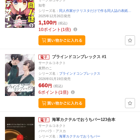
サークルコネクト
知壱
シリーズ名：
同人作家がクリスタだけで作る同人誌の表紙…
2025年12月26日発売
1,100
円
(税込)
10
ポイント
1倍
ブラインドコンプレックス #1
サークルコネクト
夜野のこ
シリーズ名：
ブラインドコンプレックス
2026年01月19日発売
660
円
(税込)
6
ポイント
1倍
海軍カクテルでおうちバー123合本
サークルコネクト
バーバラ・アスカ
シリーズ名：
海軍カクテルでおうちバー