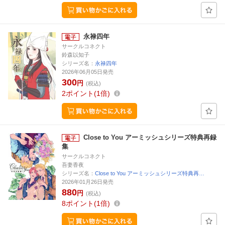
永禄四年
サークルコネクト
鈴森以知子
シリーズ名：
永禄四年
2026年06月05日発売
300
円
(税込)
2
ポイント
1倍
Close to You アーミッシュシリーズ特典再録
集
サークルコネクト
吾妻香夜
シリーズ名：
Close to You アーミッシュシリーズ特典再…
2026年01月26日発売
880
円
(税込)
8
ポイント
1倍