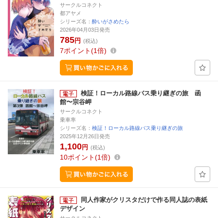
サークルコネクト
都アヤメ
シリーズ名：
酔いがさめたら
2026年04月03日発売
785
円
(税込)
7
ポイント
1倍
検証！ローカル路線バス乗り継ぎの旅 函
館〜宗谷岬
サークルコネクト
乗車率
シリーズ名：
検証！ローカル路線バス乗り継ぎの旅
2025年12月26日発売
1,100
円
(税込)
10
ポイント
1倍
同人作家がクリスタだけで作る同人誌の表紙
デザイン