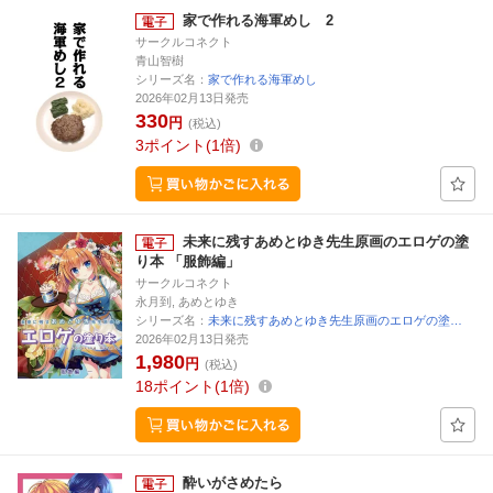
家で作れる海軍めし 2
サークルコネクト
青山智樹
シリーズ名：
家で作れる海軍めし
2026年02月13日発売
330
円
(税込)
3
ポイント
1倍
未来に残すあめとゆき先生原画のエロゲの塗
り本 「服飾編」
サークルコネクト
永月到, あめとゆき
シリーズ名：
未来に残すあめとゆき先生原画のエロゲの塗…
2026年02月13日発売
1,980
円
(税込)
18
ポイント
1倍
酔いがさめたら