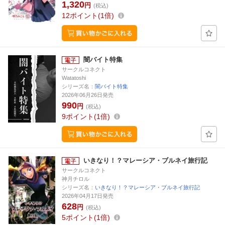
1,320
円
(税込)
12
ポイント
1倍
闇バイト特集
サークルコネクト
Watatoshi
シリーズ名：
闇バイト特集
2026年06月26日発売
990
円
(税込)
9
ポイント
1倍
いきなり！？マレーシア・ブルネイ旅行記
サークルコネクト
神月チロル
シリーズ名：
いきなり！？マレーシア・ブルネイ旅行記
2026年04月17日発売
628
円
(税込)
5
ポイント
1倍