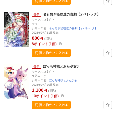
名も無き怪物達の喜劇【オペレッタ】
サークルコネクト
すう
シリーズ名：
名も無き怪物達の喜劇【オペレッタ】
2026年07月31日発売
880
円
(税込)
8
ポイント
1倍
ぼっち神様とおた少女3
サークルコネクト
梺乃みこと
シリーズ名：
ぼっち神様とおた少女
2026年07月10日発売
1,100
円
(税込)
10
ポイント
1倍