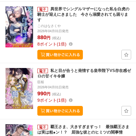
異世界でシングルマザーになった私を白虎の
騎士が迎えにきました 今さら溺愛されても困りま
す
このはなさくや
2026年04月01日発売
880
円
(税込)
8
ポイント
1倍
私と目が合うと発情する皇帝陛下VS存在感ゼ
ロの甘イキ令嬢
臣桜
2026年04月01日発売
990
円
(税込)
9
ポイント
1倍
覇王さま、大きすぎますっ！ 最強覇王さま
は実は粗●ン！？ 屈強な彼とのヒミツの閨事情