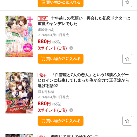
十年越しの恋煩い 再会した初恋ドクターは
重度のヤンデレでした
連城寺のあ
2026年04月01日発売
880
円
(税込)
8
ポイント
1倍
「白雪姫と7人の恋人」という18禁乙女ゲー
ヒロインに転生してしまった俺が全力で王子達から
逃げる話02
踊る毒林檎
2026年04月01日発売
880
円
(税込)
8
ポイント
1倍
恋獄にて三人で踊るダンス