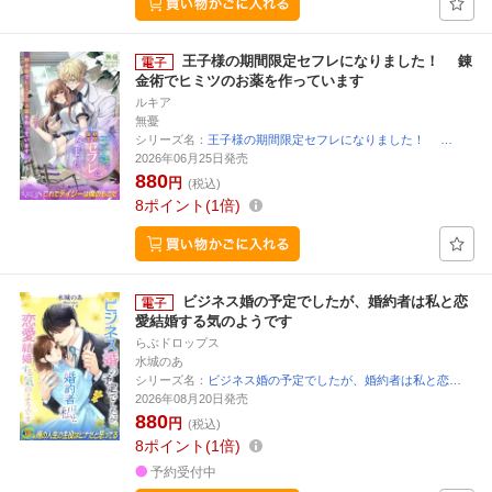
王子様の期間限定セフレになりました！ 錬
金術でヒミツのお薬を作っています
ルキア
無憂
シリーズ名：
王子様の期間限定セフレになりました！ …
2026年06月25日発売
880
円
(税込)
8
ポイント
1倍
ビジネス婚の予定でしたが、婚約者は私と恋
愛結婚する気のようです
らぶドロップス
水城のあ
シリーズ名：
ビジネス婚の予定でしたが、婚約者は私と恋…
2026年08月20日発売
880
円
(税込)
8
ポイント
1倍
予約受付中