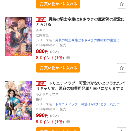
男装の騎士令嬢はささやきの魔術師の蜜愛に
とろける
ルキア
辻内弥里
シリーズ名：
男装の騎士令嬢はささやきの魔術師の蜜愛に…
2026年06月25日発売
880
円
(税込)
8
ポイント
1倍
トリニティラブ 可愛げがないとフラれたバ
リキャリ女、運命の御曹司兄弟と幸せになります 2
らぶドロップス
臣桜
シリーズ名：
トリニティラブ 可愛げがないとフラれたバ…
2026年06月05日発売
990
円
(税込)
9
ポイント
1倍