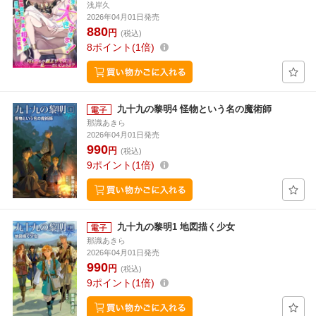
浅岸久
2026年04月01日発売
880
円
(税込)
8
ポイント
1倍
九十九の黎明4 怪物という名の魔術師
那識あきら
2026年04月01日発売
990
円
(税込)
9
ポイント
1倍
九十九の黎明1 地図描く少女
那識あきら
2026年04月01日発売
990
円
(税込)
9
ポイント
1倍