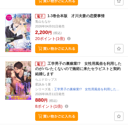
1-3巻合本版 才川夫妻の恋愛事情
兎山もなか
2026年04月01日発売
2,200
円
(税込)
20
ポイント
1倍
工学男子の裏稼業!? 女性用風俗を利用した
のがバレたくないので施術に来たセラピストと契約
結婚します
らぶドロップス
星詠みう菜
シリーズ名：
工学男子の裏稼業!? 女性用風俗を利用した…
2026年06月11日発売
880
円
(税込)
8
ポイント
1倍