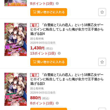
8
ポイント
1倍
「白雪姫と7人の恋人」という18禁乙女ゲー
ヒロインに転生してしまった俺が全力で王子達から
逃げる話4
踊る毒林檎
2026年04月01日発売
1,430
円
(税込)
13
ポイント
1倍
「白雪姫と7人の恋人」という18禁乙女ゲー
ヒロインに転生してしまった俺が全力で王子達から
逃げる話3
踊る毒林檎
2026年04月01日発売
880
円
(税込)
8
ポイント
1倍