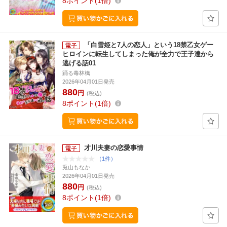
8
ポイント
1倍
「白雪姫と7人の恋人」という18禁乙女ゲー
ヒロインに転生してしまった俺が全力で王子達から
逃げる話01
踊る毒林檎
2026年04月01日発売
880
円
(税込)
8
ポイント
1倍
才川夫妻の恋愛事情
（1件）
兎山もなか
2026年04月01日発売
880
円
(税込)
8
ポイント
1倍