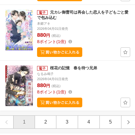
元カレ御曹司は再会した恋人を子どもごと愛
で包み込む
本郷アキ
2026年04月01日発売
880
円
(税込)
8
ポイント
1倍
桜花の記憶 春を待つ兄弟
なるみ鳴子
2026年04月01日発売
880
円
(税込)
8
ポイント
1倍
1
2
3
4
5