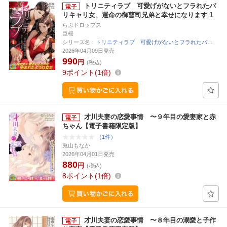
トリニティラブ 可愛げがないとフラれたバ
リキャリ女、運命の御曹司兄弟と幸せになります 1
らぶドロップス
臣桜
シリーズ名：
トリニティラブ 可愛げがないとフラれたバ…
2026年04月09日発売
990
円
(税込)
9
ポイント
1倍
才川夫妻の恋愛事情 〜９年目の愛妻家と赤
ちゃん【電子書籍限定版】
（1件）
兎山もなか
2026年04月01日発売
880
円
(税込)
8
ポイント
1倍
才川夫妻の恋愛事情 〜８年目の溺愛と子作