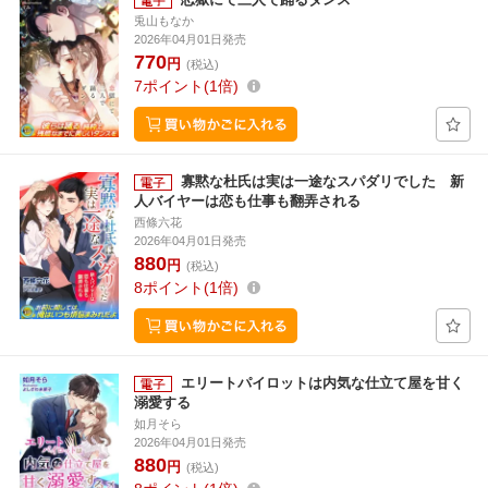
兎山もなか
2026年04月01日発売
770
円
(税込)
7
ポイント
1倍
寡黙な杜氏は実は一途なスパダリでした 新
人バイヤーは恋も仕事も翻弄される
西條六花
2026年04月01日発売
880
円
(税込)
8
ポイント
1倍
エリートパイロットは内気な仕立て屋を甘く
溺愛する
如月そら
2026年04月01日発売
880
円
(税込)