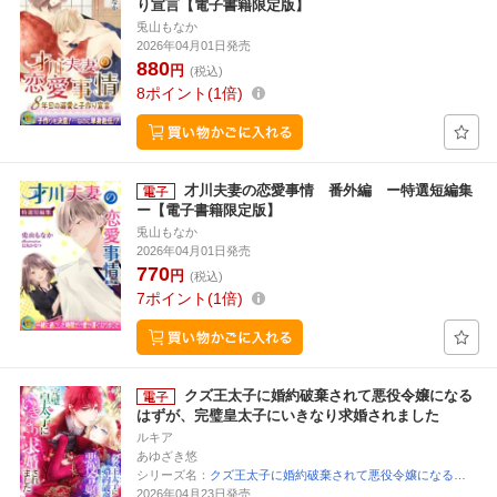
り宣言【電子書籍限定版】
兎山もなか
2026年04月01日発売
880
円
(税込)
8
ポイント
1倍
才川夫妻の恋愛事情 番外編 ー特選短編集
ー【電子書籍限定版】
兎山もなか
2026年04月01日発売
770
円
(税込)
7
ポイント
1倍
クズ王太子に婚約破棄されて悪役令嬢になる
はずが、完璧皇太子にいきなり求婚されました
ルキア
あゆざき悠
シリーズ名：
クズ王太子に婚約破棄されて悪役令嬢になる…
2026年04月23日発売