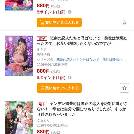
880
円
(税込)
8
ポイント
1倍
悲劇の恋人たちと呼ばないで 前世は険悪だ
ったので、お互い結婚したくないのですが
ルキア
黒猫子猫
シリーズ名：
悲劇の恋人たちと呼ばないで 前世は険悪だ…
2026年04月23日発売
880
円
(税込)
8
ポイント
1倍
ヤンデレ御曹司は運命の恋人を絶対に逃がさ
ない！ 幸せは自分で掴むつもりでしたが、すっか
り絆されちゃいました
ぐるもり
2026年04月01日発売
880
円
(税込)