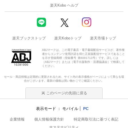
楽天Kobo ヘルプ
楽天ブックストップ
楽天Koboトップ
楽天市場トップ
ABJマークは、この電子書店・電子書籍配信サービスが、著作権
者からコンテンツ使用許諾を得た正規版配信サービスであること
を示す登録商標（登録番号 第6091713号）です。詳しくは
［ABJマーク］または［電子出版制作・流通協議会］で検索して
ください。
セール・商品情報は定期的に更新されるため、サイト内の表示価格がページによって異なる場
合がございます。最新の価格は買い物かごでご確認ください。
このページの先頭に戻る
表示モード
モバイル
PC
企業情報
個人情報保護方針
特定商取引法に基づく表記
サステナビリティ