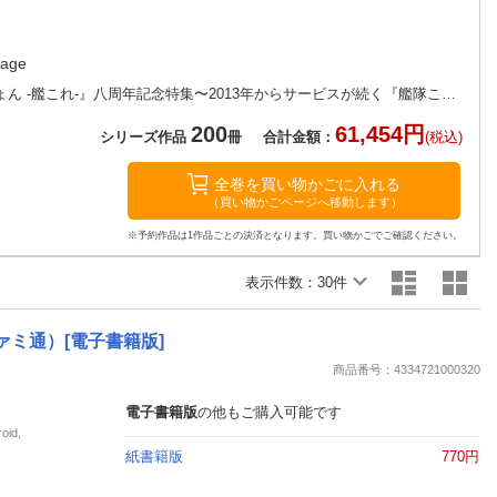
楽天チケット
エンタメニュース
推し楽
age
●おもな収録記事：【特集】祝・『艦隊これくしょん -艦これ-』八周年記念特集〜2013年からサービスが続く『艦隊これくしょん -艦これ-』が“八”周年を迎える。『艦これ』の軌跡の振り返りから、艦娘の声を演じる声優インタビューも。もちろん、プレイに役立つ最新の攻略情報や直近のアップデート情報も網羅！ 連載中の公式コミック『海色のアルトサックス』は増ページ！ 今年も、ボリュームたっぷりの周年記念特
200
61,454円
シリーズ作品
冊
合計金額：
(税込)
全巻を買い物かごに入れる
（買い物かごページへ移動します）
※予約作品は1作品ごとの決済となります。買い物かごでご確認ください。
表示件数：
30件
ファミ通）[電子書籍版]
商品番号：4334721000320
電子書籍版
の他もご購入可能です
id,
紙書籍版
770円