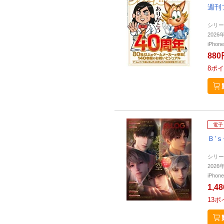
週刊
シリー
2026
iPho
880
8
ポイ
電子
Ｂ’
シリー
2026
iPho
1,4
13
ポ