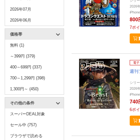
シリー
2026
2026年07月
iPho
800
2026年06月
7
ポイ
価格帯
無料 (1)
～399円 (379)
電子
400～699円 (337)
週刊
700～1,299円 (398)
シリー
2026
1,300円～ (450)
iPho
740
その他の条件
6
ポイ
スーパーDEAL対象
セール中 (757)
ブラウザで読める