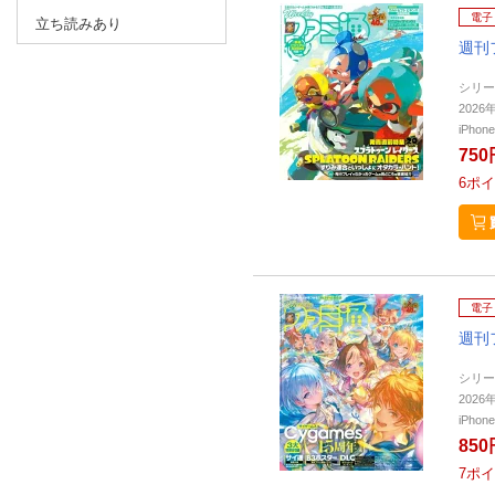
電子
立ち読みあり
週刊
シリー
2026
iPho
750
6
ポイ
電子
週刊
シリー
2026
iPho
850
7
ポイ