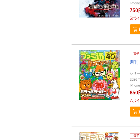
iPho
750
6
ポイ
電子
週刊
シリー
2026
iPho
850
7
ポイ
電子