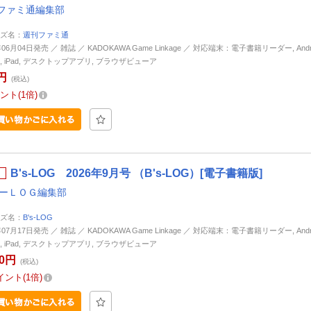
ファミ通編集部
ズ名：
週刊ファミ通
年06月04日発売 ／ 雑誌 ／ KADOKAWA Game Linkage ／ 対応端末：電子書籍リーダー, Andro
ne, iPad, デスクトップアプリ, ブラウザビューア
円
(税込)
ント
1倍
B's-LOG 2026年9月号 （B's-LOG）[電子書籍版]
ｓーＬＯＧ編集部
ズ名：
B's-LOG
年07月17日発売 ／ 雑誌 ／ KADOKAWA Game Linkage ／ 対応端末：電子書籍リーダー, Andro
ne, iPad, デスクトップアプリ, ブラウザビューア
80円
(税込)
イント
1倍