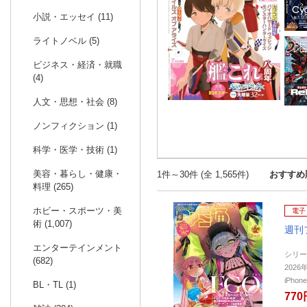
小説・エッセイ (11)
ライトノベル (5)
ビジネス・経済・就職
(4)
人文・思想・社会 (8)
ノンフィクション (1)
科学・医学・技術 (1)
美容・暮らし・健康・
1件～30件 (全 1,565件)
おすすめ
料理 (265)
ホビー・スポーツ・美
電子
術 (1,007)
週刊
エンターテインメント
シリー
(682)
2026
iPho
BL・TL (1)
770