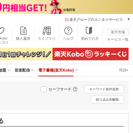
楽天グループのエンタメサービス
電子書籍
楽天市場
楽天Kobo
Kobo
購入履歴
ライブラリ
ヘルプ
初めての方
サービス一覧
本/ゲーム/CD/DVD
に入り
楽天ブックス
雑誌読み放題
楽天マガジン
放題
音楽配信
電子書籍(楽天Kobo)
R18+
音楽配信
楽天ミュージック
動画配信
セーフサーチ
キーワード条件追加
楽天TV
動画配信ガイド
絞り込み全解除
Rakuten PLAY
無料テレビ
Rチャンネル
る
チケット