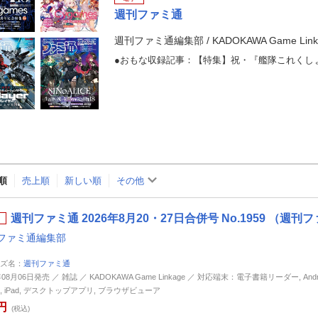
週刊ファミ通
週刊ファミ通編集部
/
KADOKAWA Game Link
順
売上順
新しい順
その他
週刊ファミ通 2026年8月20・27日合併号 No.1959 （週刊
ファミ通編集部
ズ名：
週刊ファミ通
年08月06日発売 ／ 雑誌 ／ KADOKAWA Game Linkage ／ 対応端末：電子書籍リーダー, Andro
ne, iPad, デスクトップアプリ, ブラウザビューア
円
(税込)