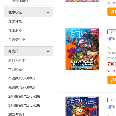
雑誌 (384)
7
ポイ
在庫状況
注文可能
在庫あり
電子
週刊
予約受付中
シリー
発売日
2026
iPho
新刊 / 新作
730
本日発売
6
ポイ
今週(08/03-08/07)
先週(07/27-08/02)
2週間前(07/20-07/26)
電子
3週間前(07/13-07/19)
週刊
2026年08月