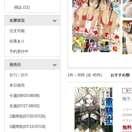
雑誌 (11)
在庫状況
注文可能
在庫あり
予約受付中
発売日
新刊 / 新作
1件～30件 (全 45件)
おすすめ順
本日発売
電子
今週(08/03-08/08)
猫子
先週(07/27-08/02)
シリー
2026
2週間前(07/20-07/26)
デスク
3週間前(07/13-07/19)
無料