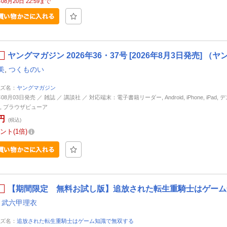
年08月20日 22:59まで
ヤングマガジン 2026年36・37号 [2026年8月3日発売] 
美
,
つくものい
ズ名：
ヤングマガジン
年08月03日発売 ／ 雑誌 ／ 講談社 ／ 対応端末：電子書籍リーダー, Android, iPhone, iPad,
, ブラウザビューア
円
(税込)
ント
1倍
【期間限定 無料お試し版】追放された転生重騎士はゲーム知
,
武六甲理衣
ズ名：
追放された転生重騎士はゲーム知識で無双する