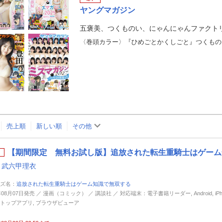
ヤングマガジン
売上順
新しい順
その他
【期間限定 無料お試し版】追放された転生重騎士はゲーム知
,
武六甲理衣
ズ名：
追放された転生重騎士はゲーム知識で無双する
年08月07日発売 ／ 漫画（コミック） ／ 講談社 ／ 対応端末：電子書籍リーダー, Android, iPhone
トップアプリ, ブラウザビューア