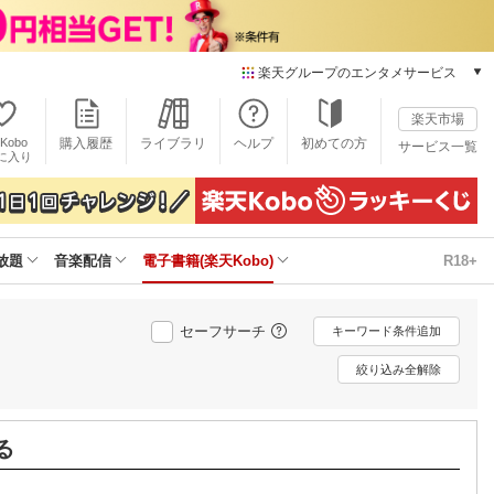
楽天グループのエンタメサービス
電子書籍
楽天市場
楽天Kobo
Kobo
購入履歴
ライブラリ
ヘルプ
初めての方
サービス一覧
本/ゲーム/CD/DVD
に入り
楽天ブックス
雑誌読み放題
楽天マガジン
放題
音楽配信
電子書籍(楽天Kobo)
R18+
音楽配信
楽天ミュージック
動画配信
セーフサーチ
キーワード条件追加
楽天TV
動画配信ガイド
絞り込み全解除
Rakuten PLAY
無料テレビ
Rチャンネル
る
チケット