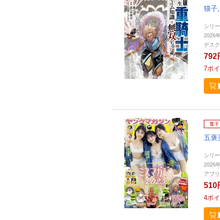
猫子
シリー
2026
デスク
792
7
ポイ
電子
五褒
シリー
2026
アプリ
510
4
ポイ