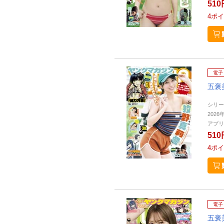
510
4
ポイ
電子
五褒
シリー
2026
アプリ
510
4
ポイ
電子
五褒