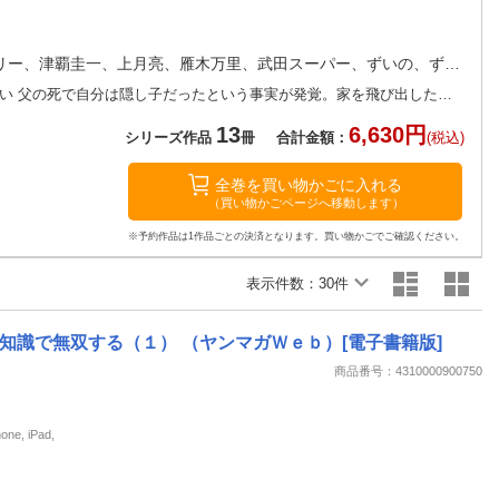
楽天チケット
エンタメニュース
推し楽
五褒美、つくものい、にゃんにゃんファクトリー、津覇圭一、上月亮、雁木万里、武田スーパー、ずいの、ずり騎士
〈巻頭カラー〉『ひめごとかくしごと』つくものい 父の死で自分は隠し子だったという事実が発覚。家を飛び出した先で出会った美少女から「私を誘拐して」とお願いされーー‥！？ ヤンマガ異例のピュアラブコメ開幕!!〈巻中カラー〉『税金で買った本』原作ずいの 漫画 系山冏 祝！ドラマ化＆アニメ化！！石平くん、ノリにノッてます！『社長と酒と星』ずり騎士 祝☆連載1周年！ 巻中カラーの節目の第50話＆特別編の
13
6,630円
シリーズ作品
冊
合計金額：
(税込)
全巻を買い物かごに入れる
（買い物かごページへ移動します）
※予約作品は1作品ごとの決済となります。買い物かごでご確認ください。
表示件数：
30件
識で無双する（１） （ヤンマガＷｅｂ）[電子書籍版]
商品番号：4310000900750
, iPad,