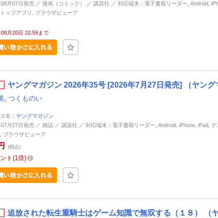
年08月07日発売 ／ 漫画（コミック） ／ 講談社 ／ 対応端末：電子書籍リーダー, Android, iPhone
トップアプリ, ブラウザビューア
年08月20日 22:59まで
ヤングマガジン 2026年35号 [2026年7月27日発売] （ヤ
美
,
つくものい
ズ名：
ヤングマガジン
年07月27日発売 ／ 雑誌 ／ 講談社 ／ 対応端末：電子書籍リーダー, Android, iPhone, iPad,
, ブラウザビューア
円
(税込)
ント
1倍
追放された転生重騎士はゲーム知識で無双する（１８） （ヤ