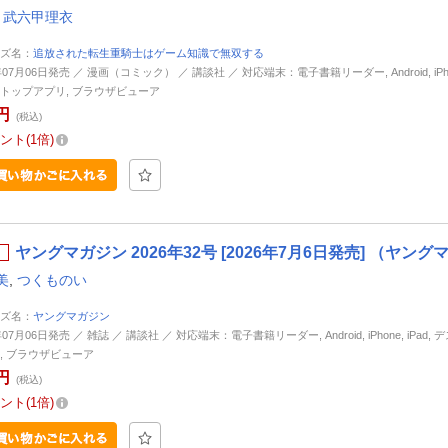
,
武六甲理衣
ズ名：
追放された転生重騎士はゲーム知識で無双する
年07月06日発売 ／ 漫画（コミック） ／ 講談社 ／ 対応端末：電子書籍リーダー, Android, iPhone
トップアプリ, ブラウザビューア
円
(税込)
ント
1倍
ヤングマガジン 2026年32号 [2026年7月6日発売] （ヤン
美
,
つくものい
ズ名：
ヤングマガジン
年07月06日発売 ／ 雑誌 ／ 講談社 ／ 対応端末：電子書籍リーダー, Android, iPhone, iPad,
, ブラウザビューア
円
(税込)
ント
1倍