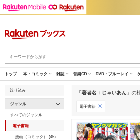
トップ
本・コミック
雑誌
音楽CD
DVD・ブルーレイ
絞り込み
「
著者名：じゃいあん
」の
ジャンル
電子書籍
すべてのジャンル
電子書籍
漫画（コミック） (45)