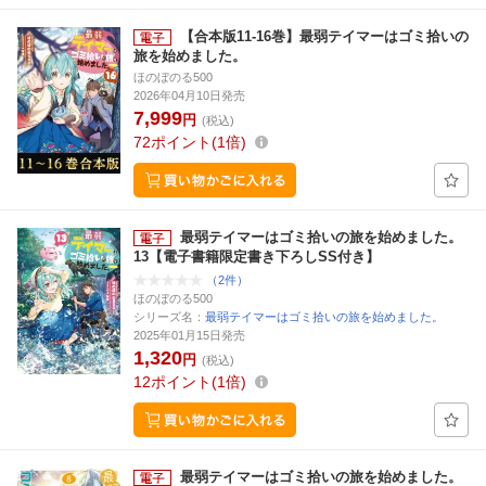
【合本版11-16巻】最弱テイマーはゴミ拾いの
旅を始めました。
ほのぼのる500
2026年04月10日発売
7,999
円
(税込)
72
ポイント
1倍
最弱テイマーはゴミ拾いの旅を始めました。
13【電子書籍限定書き下ろしSS付き】
（2件）
ほのぼのる500
シリーズ名：
最弱テイマーはゴミ拾いの旅を始めました。
2025年01月15日発売
1,320
円
(税込)
12
ポイント
1倍
最弱テイマーはゴミ拾いの旅を始めました。