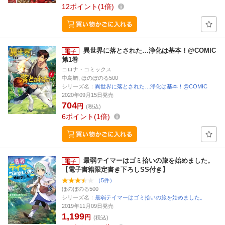
12
ポイント
1倍
異世界に落とされた…浄化は基本！@COMIC
第1巻
コロナ・コミックス
中島鯛, ほのぼのる500
シリーズ名：
異世界に落とされた…浄化は基本！@COMIC
2020年09月15日発売
704
円
(税込)
6
ポイント
1倍
最弱テイマーはゴミ拾いの旅を始めました。
【電子書籍限定書き下ろしSS付き】
（5件）
ほのぼのる500
シリーズ名：
最弱テイマーはゴミ拾いの旅を始めました。
2019年11月09日発売
1,199
円
(税込)