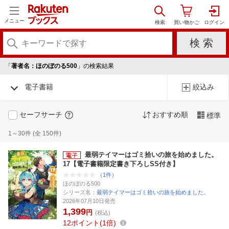
メニュー
「
著者名：ほのぼのる500
」の検索結果
電子書籍
絞込み
セーフサーチ
おすすめ順
標準
1～30件 (全 150件)
最弱テイマーはゴミ拾いの旅を始めました。
17【電子書籍限定書き下ろしSS付き】
（1件）
ほのぼのる500
シリーズ名：
最弱テイマーはゴミ拾いの旅を始めました。
2026年07月10日発売
1,399
円
(税込)
12
ポイント
1倍