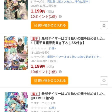
シリーズ名：
異世界に落とされた…浄化は基本！
2020年11月10日発売
1,199
円
(税込)
10
ポイント
1倍
最弱テイマーはゴミ拾いの旅を始めました。
4【電子書籍限定書き下ろしSS付き】
（1件）
ほのぼのる500
シリーズ名：
最弱テイマーはゴミ拾いの旅を始めました。
2021年04月20日発売
1,199
円
(税込)
10
ポイント
1倍
最弱テイマーはゴミ拾いの旅を始めました。
@COMIC 第5巻
コロナ・コミックス
（1件）