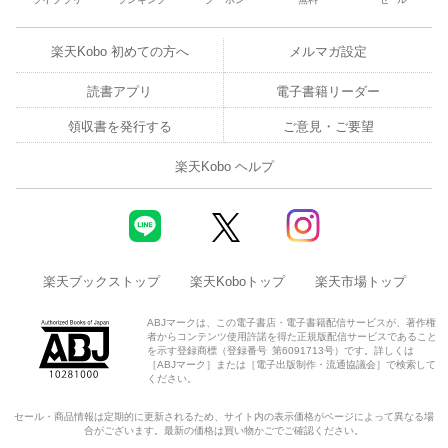
楽天Kobo 初めての方へ
メルマガ設定
読書アプリ
電子書籍リーダー
領収書を発行する
ご意見・ご要望
楽天Kobo ヘルプ
楽天ブックストップ
楽天Koboトップ
楽天市場トップ
ABJマークは、この電子書店・電子書籍配信サービスが、著作権
者からコンテンツ使用許諾を得た正規版配信サービスであること
を示す登録商標（登録番号 第6091713号）です。詳しくは
［ABJマーク］または［電子出版制作・流通協議会］で検索して
ください。
セール・商品情報は定期的に更新されるため、サイト内の表示価格がページによって異なる場
合がございます。最新の価格は買い物かごでご確認ください。