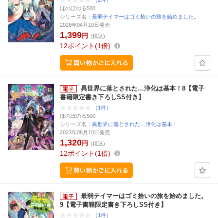
（2件）
ほのぼのる500
シリーズ名：
最弱テイマーはゴミ拾いの旅を始めました。
2026年04月10日発売
1,399
円
(税込)
12
ポイント
1倍
異世界に落とされた…浄化は基本！8【電子
書籍限定書き下ろしSS付き】
（1件）
ほのぼのる500
シリーズ名：
異世界に落とされた…浄化は基本！
2023年08月10日発売
1,320
円
(税込)
12
ポイント
1倍
最弱テイマーはゴミ拾いの旅を始めました。
9【電子書籍限定書き下ろしSS付き】
（1件）