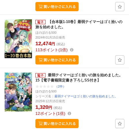
【合本版1-10巻】最弱テイマーはゴミ拾いの
旅を始めました。
ほのぼのる500
2024年01月15日発売
12,474
円
(税込)
113
ポイント
1倍
最弱テイマーはゴミ拾いの旅を始めました。
15【電子書籍限定書き下ろしSS付き】
（2件）
ほのぼのる500
シリーズ名：
最弱テイマーはゴミ拾いの旅を始めました。
2025年12月15日発売
1,320
円
(税込)
12
ポイント
1倍