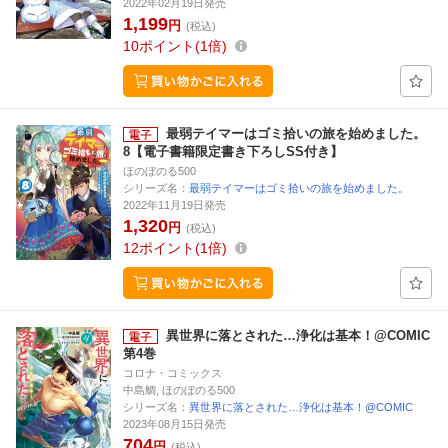
2022年02月19日発売
1,199
円
(税込)
10
ポイント
1倍
最弱テイマーはゴミ拾いの旅を始めました。
8【電子書籍限定書き下ろしSS付き】
ほのぼのる500
シリーズ名：
最弱テイマーはゴミ拾いの旅を始めました。
2022年11月19日発売
1,320
円
(税込)
12
ポイント
1倍
異世界に落とされた…浄化は基本！@COMIC
第4巻
コロナ・コミックス
中島鯛, ほのぼのる500
シリーズ名：
異世界に落とされた…浄化は基本！@COMIC
2023年08月15日発売
704
円
(税込)