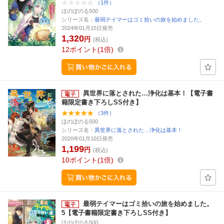
（1件）
ほのぼのる500
シリーズ名：
最弱テイマーはゴミ拾いの旅を始めました。
2024年01月15日発売
1,320
円
(税込)
12
ポイント
1倍
異世界に落とされた…浄化は基本！【電子書
籍限定書き下ろしSS付き】
（3件）
ほのぼのる500
シリーズ名：
異世界に落とされた…浄化は基本！
2020年01月10日発売
1,199
円
(税込)
10
ポイント
1倍
最弱テイマーはゴミ拾いの旅を始めました。
5【電子書籍限定書き下ろしSS付き】
ほのぼのる500