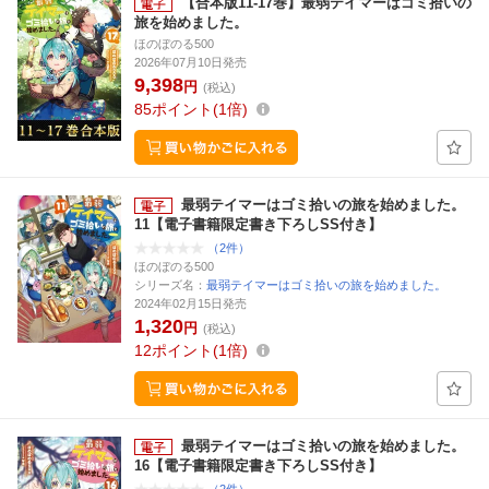
【合本版11-17巻】最弱テイマーはゴミ拾いの
旅を始めました。
ほのぼのる500
2026年07月10日発売
9,398
円
(税込)
85
ポイント
1倍
最弱テイマーはゴミ拾いの旅を始めました。
11【電子書籍限定書き下ろしSS付き】
（2件）
ほのぼのる500
シリーズ名：
最弱テイマーはゴミ拾いの旅を始めました。
2024年02月15日発売
1,320
円
(税込)
12
ポイント
1倍
最弱テイマーはゴミ拾いの旅を始めました。
16【電子書籍限定書き下ろしSS付き】