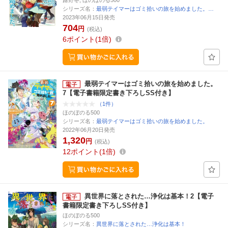
蕗野冬, ほのぼのる500
シリーズ名：
最弱テイマーはゴミ拾いの旅を始めました。…
2023年06月15日発売
704
円
(税込)
6
ポイント
1倍
最弱テイマーはゴミ拾いの旅を始めました。
7【電子書籍限定書き下ろしSS付き】
（1件）
ほのぼのる500
シリーズ名：
最弱テイマーはゴミ拾いの旅を始めました。
2022年06月20日発売
1,320
円
(税込)
12
ポイント
1倍
異世界に落とされた…浄化は基本！2【電子
書籍限定書き下ろしSS付き】
ほのぼのる500
シリーズ名：
異世界に落とされた…浄化は基本！