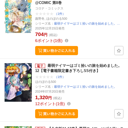
@COMIC 第8巻
コロナ・コミックス
（1件）
蕗野冬, ほのぼのる500
シリーズ名：
最弱テイマーはゴミ拾いの旅を始めました。…
2025年12月15日発売
704
円
(税込)
6
ポイント
1倍
最弱テイマーはゴミ拾いの旅を始めました。
12【電子書籍限定書き下ろしSS付き】
（1件）
ほのぼのる500
シリーズ名：
最弱テイマーはゴミ拾いの旅を始めました。
2024年07月20日発売
1,320
円
(税込)
12
ポイント
1倍