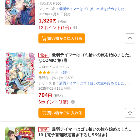
ほのぼのる500
シリーズ名：
最弱テイマーはゴミ拾いの旅を始めました。
2023年06月10日発売
1,320
円
(税込)
12
ポイント
1倍
最弱テイマーはゴミ拾いの旅を始めました。
@COMIC 第7巻
コロナ・コミックス
（3件）
蕗野冬, ほのぼのる500
シリーズ名：
最弱テイマーはゴミ拾いの旅を始めました。…
2025年01月15日発売
704
円
(税込)
6
ポイント
1倍
最弱テイマーはゴミ拾いの旅を始めました。
10【電子書籍限定書き下ろしSS付き】