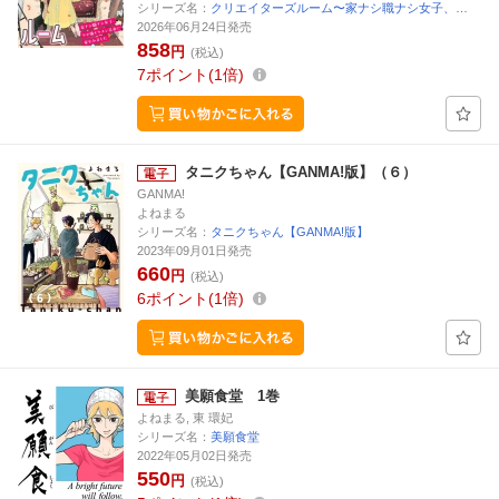
シリーズ名：
クリエイターズルーム〜家ナシ職ナシ女子、…
2026年06月24日発売
858
円
(税込)
7
ポイント
1倍
タニクちゃん【GANMA!版】（６）
GANMA!
よねまる
シリーズ名：
タニクちゃん【GANMA!版】
2023年09月01日発売
660
円
(税込)
6
ポイント
1倍
美願食堂 1巻
よねまる, 東 環妃
シリーズ名：
美願食堂
2022年05月02日発売
550
円
(税込)