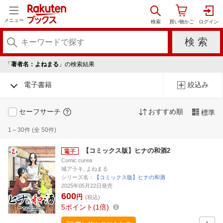
メニュー
「
著者名：よねまる
」の検索結果
電子書籍
絞込み
セーフサーチ
おすすめ順
標準
1～30件 (全 50件)
【コミックス版】ヒナの和酒2
Comic curea
城アラキ, よねまる
シリーズ名：
【コミックス版】ヒナの和酒
2025年05月22日発売
600
円
(税込)
5
ポイント
1倍