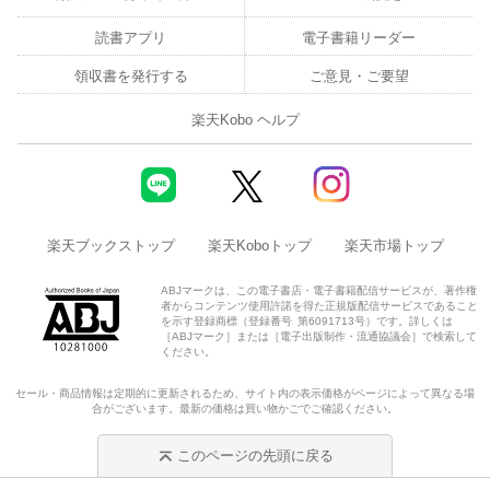
読書アプリ
電子書籍リーダー
領収書を発行する
ご意見・ご要望
楽天Kobo ヘルプ
楽天ブックストップ
楽天Koboトップ
楽天市場トップ
ABJマークは、この電子書店・電子書籍配信サービスが、著作権
者からコンテンツ使用許諾を得た正規版配信サービスであること
を示す登録商標（登録番号 第6091713号）です。詳しくは
［ABJマーク］または［電子出版制作・流通協議会］で検索して
ください。
セール・商品情報は定期的に更新されるため、サイト内の表示価格がページによって異なる場
合がございます。最新の価格は買い物かごでご確認ください。
このページの先頭に戻る