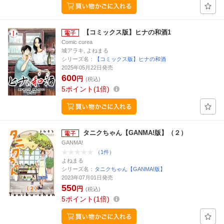
【コミックス版】ヒナの和酒1
Comic curea
城アラキ, よねまる
シリーズ名：
【コミックス版】ヒナの和酒
2025年05月22日発売
600
円
(税込)
5
ポイント
1倍
タニクちゃん【GANMA!版】（２）
GANMA!
（1件）
よねまる
シリーズ名：
タニクちゃん【GANMA!版】
2023年07月01日発売
550
円
(税込)
5
ポイント
1倍