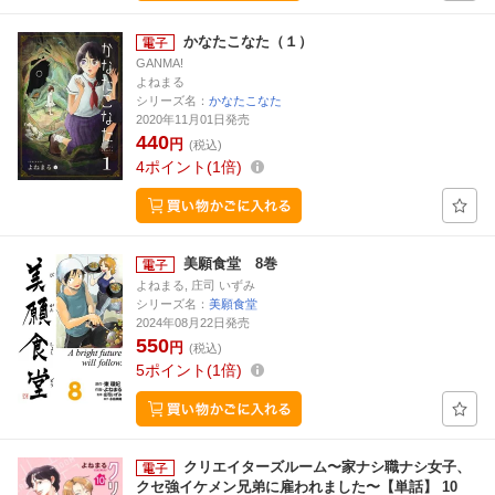
かなたこなた（１）
GANMA!
よねまる
シリーズ名：
かなたこなた
2020年11月01日発売
440
円
(税込)
4
ポイント
1倍
美願食堂 8巻
よねまる, 庄司 いずみ
シリーズ名：
美願食堂
2024年08月22日発売
550
円
(税込)
5
ポイント
1倍
クリエイターズルーム〜家ナシ職ナシ女子、
クセ強イケメン兄弟に雇われました〜【単話】 10