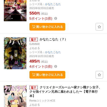
よねまる
シリーズ名：
かなたこなた
2021年02月01日発売
550
円
(税込)
5
ポイント
1倍
かなたこなた（７）
GANMA!
よねまる
シリーズ名：
かなたこなた
2021年10月15日発売
495
円
(税込)
4
ポイント
1倍
クリエイターズルーム〜家ナシ職ナシ女子、
クセ強イケメン兄弟に雇われました〜【電子単行
本】
Rentaコミックス×ICE
よねまる