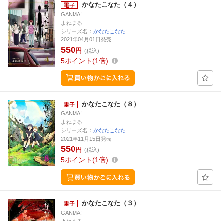
かなたこなた（４）
GANMA!
よねまる
シリーズ名：
かなたこなた
2021年04月01日発売
550
円
(税込)
5
ポイント
1倍
かなたこなた（８）
GANMA!
よねまる
シリーズ名：
かなたこなた
2021年11月15日発売
550
円
(税込)
5
ポイント
1倍
かなたこなた（３）
GANMA!