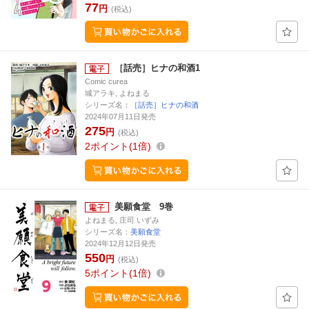
77
円
(税込)
［話売］ヒナの和酒1
Comic curea
城アラキ, よねまる
シリーズ名：
［話売］ヒナの和酒
2024年07月11日発売
275
円
(税込)
2
ポイント
1倍
美願食堂 9巻
よねまる, 庄司 いずみ
シリーズ名：
美願食堂
2024年12月12日発売
550
円
(税込)
5
ポイント
1倍