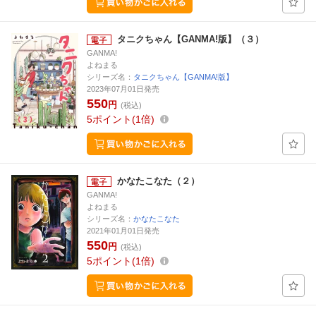
タニクちゃん【GANMA!版】（３）
GANMA!
よねまる
シリーズ名：
タニクちゃん【GANMA!版】
2023年07月01日発売
550
円
(税込)
5
ポイント
1倍
かなたこなた（２）
GANMA!
よねまる
シリーズ名：
かなたこなた
2021年01月01日発売
550
円
(税込)
5
ポイント
1倍