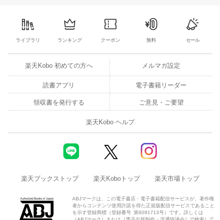
ライブラリ
ランキング
クーポン
無料
セール
楽天Kobo 初めての方へ
メルマガ設定
読書アプリ
電子書籍リーダー
領収書を発行する
ご意見・ご要望
楽天Kobo ヘルプ
楽天ブックストップ
楽天Koboトップ
楽天市場トップ
ABJマークは、この電子書店・電子書籍配信サービスが、著作権
者からコンテンツ使用許諾を得た正規版配信サービスであること
を示す登録商標（登録番号 第6091713号）です。詳しくは
［ABJマーク］または［電子出版制作・流通協議会］で検索して