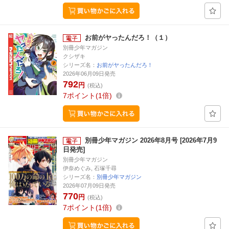
お前がヤったんだろ！（１）
別冊少年マガジン
クシザキ
シリーズ名：
お前がヤったんだろ！
2026年06月09日発売
792
円
(税込)
7
ポイント
1倍
別冊少年マガジン 2026年8月号 [2026年7月9
日発売]
別冊少年マガジン
伊奈めぐみ, 石塚千尋
シリーズ名：
別冊少年マガジン
2026年07月09日発売
770
円
(税込)
7
ポイント
1倍