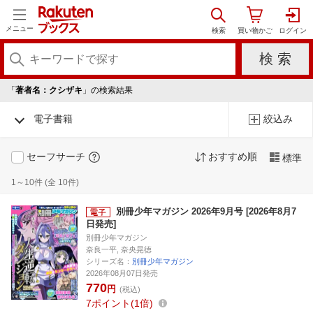
メニュー
「
著者名：クシザキ
」の検索結果
電子書籍
絞込み
セーフサーチ
おすすめ順
標準
1～10件 (全 10件)
別冊少年マガジン 2026年9月号 [2026年8月7
日発売]
別冊少年マガジン
奈良一平, 奈央晃徳
シリーズ名：
別冊少年マガジン
2026年08月07日発売
770
円
(税込)
7
ポイント
1倍