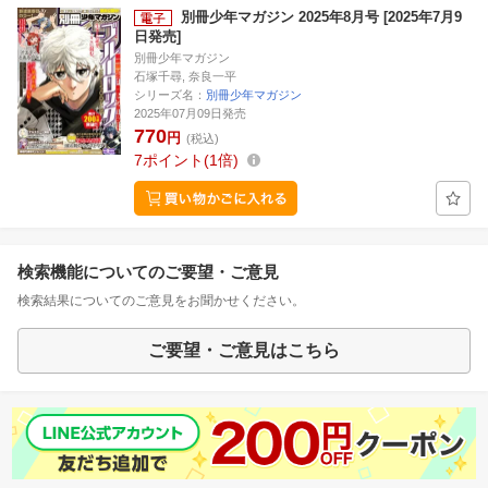
別冊少年マガジン 2025年8月号 [2025年7月9
日発売]
別冊少年マガジン
石塚千尋, 奈良一平
シリーズ名：
別冊少年マガジン
2025年07月09日発売
770
円
(税込)
7
ポイント
1倍
検索機能についてのご要望・ご意見
検索結果についてのご意見をお聞かせください。
ご要望・ご意見はこちら