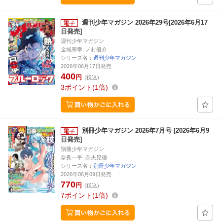
週刊少年マガジン 2026年29号[2026年6月17
日発売]
週刊少年マガジン
金城宗幸, ノ村優介
シリーズ名：
週刊少年マガジン
2026年06月17日発売
400
円
(税込)
3
ポイント
1倍
別冊少年マガジン 2026年7月号 [2026年6月9
日発売]
別冊少年マガジン
奈良一平, 奈央晃徳
シリーズ名：
別冊少年マガジン
2026年06月09日発売
770
円
(税込)
7
ポイント
1倍