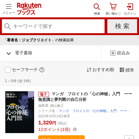
メニュー
「
著者名：ジョブクリエイト
」の検索結果
電子書籍
絞込み
セーフサーチ
おすすめ順
標準
1～5件 (全 5件)
マンガ フロイトの「心の神秘」入門 ーー
無意識と夢判断の自己分析
福島章, 細山敏之
シリーズ名：
マンガ フロイトの「心の神秘」入門 ーー…
2022年10月14日発売
1,320
円
(税込)
12
ポイント
1倍