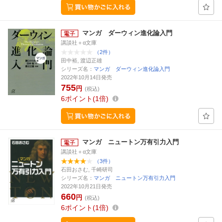
マンガ ダーウィン進化論入門
講談社＋α文庫
（2件）
田中裕, 渡辺正雄
シリーズ名：
マンガ ダーウィン進化論入門
2022年10月14日発売
755
円
(税込)
6
ポイント
1倍
マンガ ニュートン万有引力入門
講談社＋α文庫
（3件）
石田おさむ, 千崎研司
シリーズ名：
マンガ ニュートン万有引力入門
2022年10月21日発売
660
円
(税込)
6
ポイント
1倍