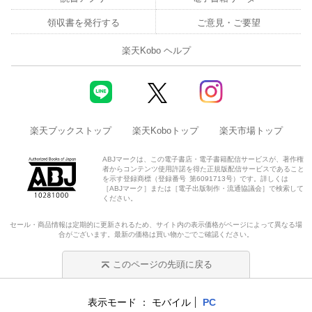
領収書を発行する
ご意見・ご要望
楽天Kobo ヘルプ
楽天ブックストップ
楽天Koboトップ
楽天市場トップ
ABJマークは、この電子書店・電子書籍配信サービスが、著作権
者からコンテンツ使用許諾を得た正規版配信サービスであること
を示す登録商標（登録番号 第6091713号）です。詳しくは
［ABJマーク］または［電子出版制作・流通協議会］で検索して
ください。
セール・商品情報は定期的に更新されるため、サイト内の表示価格がページによって異なる場
合がございます。最新の価格は買い物かごでご確認ください。
このページの先頭に戻る
表示モード
モバイル
PC