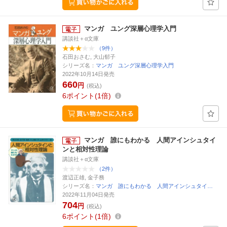
マンガ ユング深層心理学入門
講談社＋α文庫
（9件）
石田おさむ, 大山郁子
シリーズ名：
マンガ ユング深層心理学入門
2022年10月14日発売
660
円
(税込)
6
ポイント
1倍
マンガ 誰にもわかる 人間アインシュタイ
ンと相対性理論
講談社＋α文庫
（2件）
渡辺正雄, 金子務
シリーズ名：
マンガ 誰にもわかる 人間アインシュタイ…
2022年11月04日発売
704
円
(税込)
6
ポイント
1倍