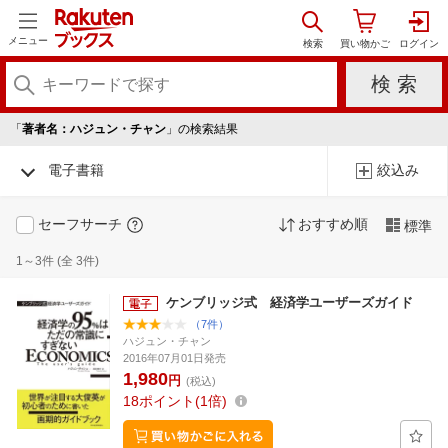
メニュー
「
著者名：ハジュン・チャン
」の検索結果
電子書籍
絞込み
セーフサーチ
おすすめ順
標準
1～3件 (全 3件)
ケンブリッジ式 経済学ユーザーズガイド
（7件）
ハジュン・チャン
2016年07月01日発売
1,980
円
(税込)
18
ポイント
1倍