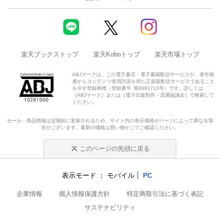
楽天ブックストップ
楽天Koboトップ
楽天市場トップ
ABJマークは、この電子書店・電子書籍配信サービスが、著作権
者からコンテンツ使用許諾を得た正規版配信サービスであること
を示す登録商標（登録番号 第6091713号）です。詳しくは
［ABJマーク］または［電子出版制作・流通協議会］で検索して
ください。
セール・商品情報は定期的に更新されるため、サイト内の表示価格がページによって異なる場
合がございます。最新の価格は買い物かごでご確認ください。
このページの先頭に戻る
表示モード
モバイル
PC
企業情報
個人情報保護方針
特定商取引法に基づく表記
サステナビリティ