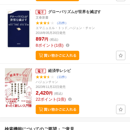
グローバリズムが世界を滅ぼす
文春新書
（21件）
エマニュエル・トッド, ハジュン・チャン
2016年05月20日発売
897
円
(税込)
8
ポイント
1倍
経済学レシピ
（11件）
ハジュンチャン
2023年11月22日発売
2,420
円
(税込)
22
ポイント
1倍
検索機能についてのご要望・ご意見