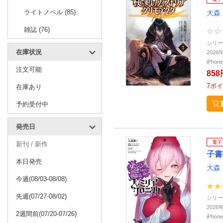
ライトノベル (85)
大森
雑誌 (76)
シリー
在庫状況
202
iPho
注文可能
858
7
ポイ
在庫あり
予約受付中
発売日
電子
新刊 / 新作
子書
本日発売
大森
今週(08/03-08/08)
先週(07/27-08/02)
シリー
202
2週間前(07/20-07/26)
iPho