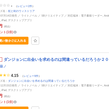
-
（
レビュー2件
）
ズ名：
杖と剣のウィストリア
4年07月14日発売 ／ ライトノベル ／ SBクリエイティブ ／ 対応端末：電子書籍リーダー, Andro
ne, iPad, デスクトップアプリ
円
(税込)
ント
1倍
ダンジョンに出会いを求めるのは間違っているだろうか２０ 
 藤ノ
4.15
（
レビュー9件
）
ズ名：
ダンジョンに出会いを求めるのは間違っているだろうか
4年12月15日発売 ／ ライトノベル ／ SBクリエイティブ ／ 対応端末：電子書籍リーダー, Andro
ne, iPad, デスクトップアプリ
円
(税込)
ント
1倍