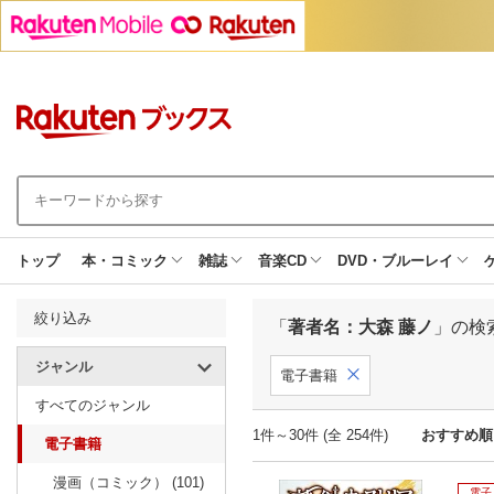
トップ
本・コミック
雑誌
音楽CD
DVD・ブルーレイ
絞り込み
「
著者名：大森 藤ノ
」の検
ジャンル
電子書籍
すべてのジャンル
1件～30件 (全 254件)
おすすめ順
電子書籍
漫画（コミック） (101)
電子