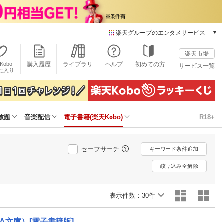
楽天グループのエンタメサービス
電子書籍
楽天市場
楽天Kobo
Kobo
購入履歴
ライブラリ
ヘルプ
初めての方
サービス一覧
本/ゲーム/CD/DVD
に入り
楽天ブックス
雑誌読み放題
楽天マガジン
放題
音楽配信
電子書籍(楽天Kobo)
R18+
音楽配信
楽天ミュージック
動画配信
セーフサーチ
キーワード条件追加
楽天TV
動画配信ガイド
絞り込み全解除
Rakuten PLAY
無料テレビ
表示件数：
30件
Rチャンネル
チケット
文庫）[電子書籍版]