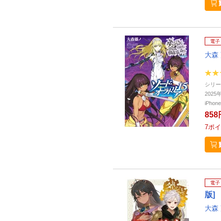
電子
大森
シリー
202
iPho
858
7
ポイ
電子
版]
大森