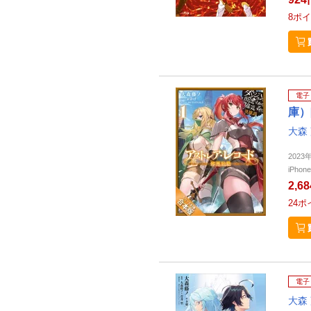
8
ポイ
電子
庫）
大森
202
iPho
2,6
24
ポ
電子
大森