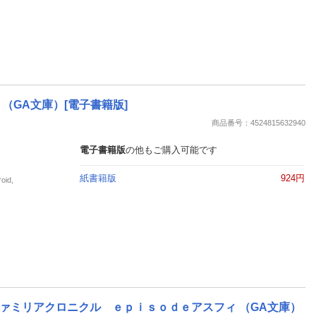
（GA文庫）[電子書籍版]
商品番号：4524815632940
電子書籍版
の他もご購入可能です
紙書籍版
924円
id,
ァミリアクロニクル ｅｐｉｓｏｄｅアスフィ （GA文庫）