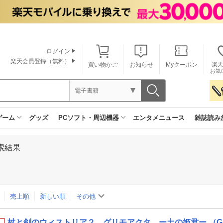
ログイン
楽天会員登録（無料）
買い物かご
お知らせ
Myクーポン
楽天
お気
電子書籍
ゲーム
グッズ
PCソフト・周辺機器
エンタメニュース
雑誌読み
索結果
売上順
新しい順
その他
杖と剣のウィストリア２ グリモアクタ ー土の姫君ー （GA