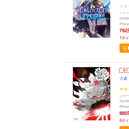
シリー
202
iPho
792
7
ポイ
電子
大森
シリー
202
iPho
880
8
ポイ