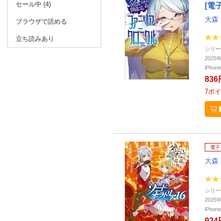
セール中 (4)
[電
大森
ブラウザで読める
立ち読みあり
シリー
202
iPho
836
7
ポイ
電子
大森
シリー
202
iPho
924