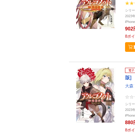
シリー
202
iPho
902
8
ポイ
電子
版]
大森
シリー
202
iPho
880
8
ポイ