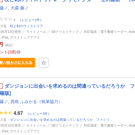
 藤ノ
,
大森 藤ノ
-
（
レビュー1件
）
ズ名：
杖と剣のウィストリア
6年06月13日発売 ／ ライトノベル ／ SBクリエイティブ ／ 対応端末：電子書籍リーダー, Andro
ne, iPad, デスクトップアプリ
円
(税込)
ント
1倍
ダンジョンに出会いを求めるのは間違っているだろうか ファ
籍版]
 藤ノ
,
西島 ふみかる（執筆協力）
4.67
（
レビュー3件
）
ズ名：
ダンジョンに出会いを求めるのは間違っているだろうか ファミリ…
6年05月15日発売 ／ ライトノベル ／ SBクリエイティブ ／ 対応端末：電子書籍リーダー, Andro
ne, iPad, デスクトップアプリ