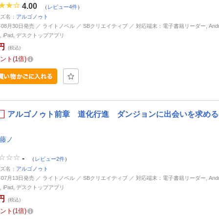
4.00
（
レビュー4件
）
ズ名：
アルゴノゥト
3年08月30日発売 ／ ライトノベル ／ SBクリエイティブ ／ 対応端末：電子書籍リーダー, Andro
ne, iPad, デスクトップアプリ
円
(税込)
ント
1倍
アルゴノゥト前章 道化行進 ダンジョンに出会いを求めるの
 藤ノ
-
（
レビュー2件
）
ズ名：
アルゴノゥト
3年07月13日発売 ／ ライトノベル ／ SBクリエイティブ ／ 対応端末：電子書籍リーダー, Andro
ne, iPad, デスクトップアプリ
円
(税込)
ント
1倍