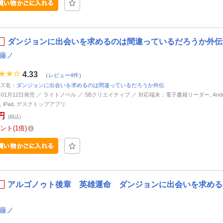
ダンジョンに出会いを求めるのは間違っているだろうか外伝 
 藤ノ
4.33
（
レビュー4件
）
ズ名：
ダンジョンに出会いを求めるのは間違っているだろうか外伝
5年01月12日発売 ／ ライトノベル ／ SBクリエイティブ ／ 対応端末：電子書籍リーダー, Andro
ne, iPad, デスクトップアプリ
円
(税込)
ント
1倍
アルゴノゥト後章 英雄運命 ダンジョンに出会いを求めるの
 藤ノ