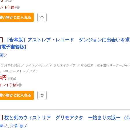
(税込)
ント
1倍
［合本版］アストレア・レコード ダンジョンに出会いを求
[電子書籍版]
 藤ノ
3年01月25日発売 ／ ライトノベル ／ SBクリエイティブ ／ 対応端末：電子書籍リーダー, Andro
ne, iPad, デスクトップアプリ
84円
(税込)
イント
1倍
杖と剣のウィストリア グリモアクタ ー始まりの涙ー （GA
 藤ノ
,
大森 藤ノ