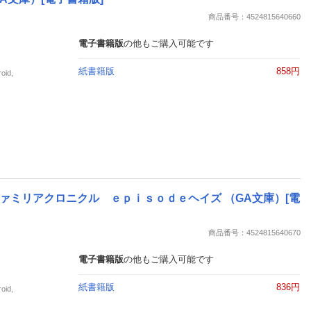
楽天チケット
商品番号：4524815640660
エンタメニュース
推し楽
電子書籍版
の他もご購入可能です
紙書籍版
858円
id,
ミリアクロニクル ｅｐｉｓｏｄｅヘイズ （GA文庫）[電
商品番号：4524815640670
電子書籍版
の他もご購入可能です
紙書籍版
836円
id,