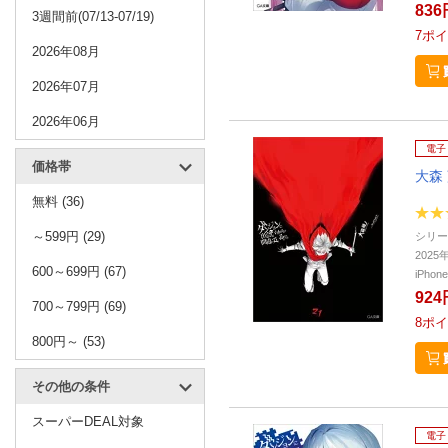
836
3週間前(07/13-07/19)
7
ポイ
2026年08月
2026年07月
2026年06月
電子
価格帯
大森
無料 (36)
～599円 (29)
シリー
202
600～699円 (67)
iPho
924
700～799円 (69)
8
ポイ
800円～ (53)
その他の条件
スーパーDEAL対象
電子