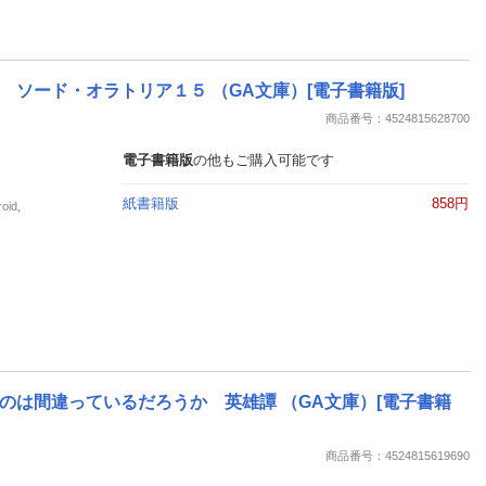
ソード・オラトリア１５ （GA文庫）[電子書籍版]
商品番号：4524815628700
電子書籍版
の他もご購入可能です
紙書籍版
858円
id,
は間違っているだろうか 英雄譚 （GA文庫）[電子書籍
商品番号：4524815619690