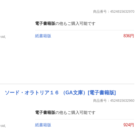
商品番号：4524815632970
電子書籍版
の他もご購入可能です
紙書籍版
836円
id,
ソード・オラトリア１６ （GA文庫）[電子書籍版]
商品番号：4524815632960
電子書籍版
の他もご購入可能です
紙書籍版
924円
id,