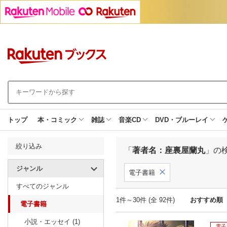
トップ
本・コミック
雑誌
音楽CD
DVD・ブルーレイ
絞り込み
「
著者名：座裏屋蘭丸
」の
ジャンル
電子書籍
すべてのジャンル
1件～30件 (全 92件)
おすすめ順
電子書籍
小説・エッセイ (1)
電子