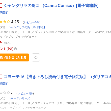
シャングリラの鳥２ （Canna Comics）[電子書籍版]
屋蘭丸
4.25
（
レビュー6件
）
ズ名：
シャングリラの鳥【単行本版】
年11月20日発売 ／ BL・TL ／ プランタン出版 ／ 対応端末：電子書籍リーダー, Android, iPhone,
ップアプリ, ブラウザビューア
円
(税込)
ント
1倍
コヨーテ IV【描き下ろし漫画付き電子限定版】 （ダリアコミ
屋蘭丸
-
（
レビュー1件
）
ズ名：
コヨーテシリーズ
年09月22日発売 ／ BL・TL ／ フロンティアワークス ／ 対応端末：電子書籍リーダー, Android, 
d, デスクトップアプリ, ブラウザビューア