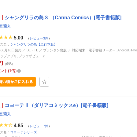
シャングリラの鳥３ （Canna Comics）[電子書籍版]
屋蘭丸
5.00
（
レビュー3件
）
ズ名：
シャングリラの鳥【単行本版】
年06月16日発売 ／ BL・TL ／ プランタン出版 ／ 対応端末：電子書籍リーダー, Android, iPhone,
ップアプリ, ブラウザビューア
円
(税込)
ント
1倍
コヨーテ II （ダリアコミックスe）[電子書籍版]
屋蘭丸
4.85
（
レビュー7件
）
ズ名：
コヨーテシリーズ