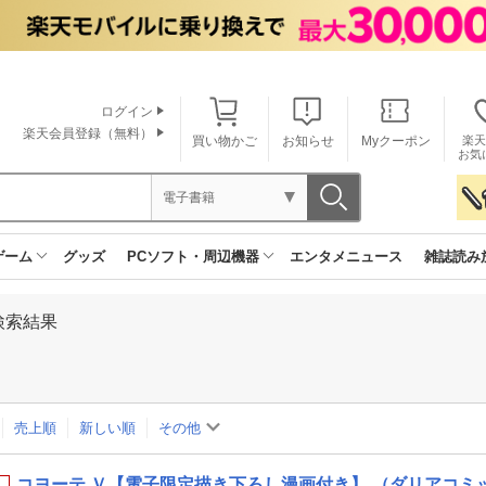
ログイン
楽天会員登録（無料）
買い物かご
お知らせ
Myクーポン
楽天
お気
電子書籍
ゲーム
グッズ
PCソフト・周辺機器
エンタメニュース
雑誌読み
検索結果
売上順
新しい順
その他
コヨーテ Ｖ【電子限定描き下ろし漫画付き】 （ダリアコミッ