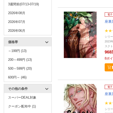
3週間前(07/13-07/19)
2026年08月
電子
座裏
2026年07月
2026年06月
シリー
2023
価格帯
スクト
～199円 (13)
968
8
ポイ
200～499円 (13)
500～599円 (20)
600円～ (46)
電子
その他の条件
座裏
スーパーDEAL対象
クーポン配布中 (1)
シリー