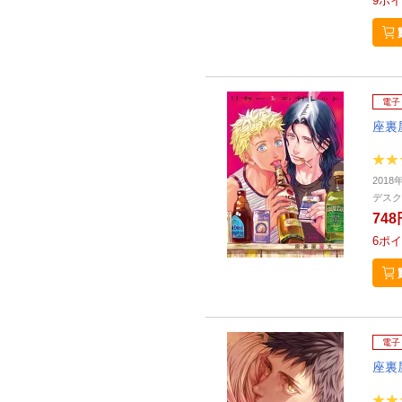
9
ポイ
電子
座裏
2018
デスク
748
6
ポイ
電子
座裏