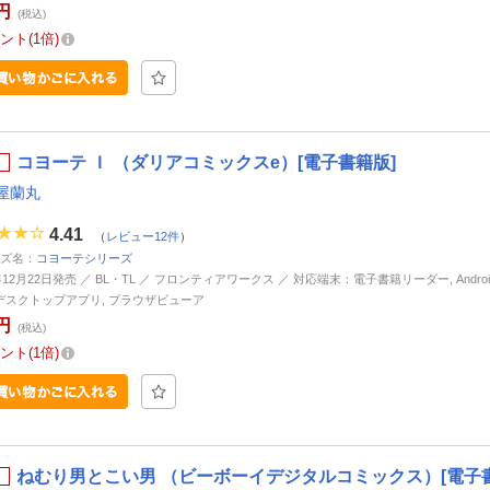
円
(税込)
ント
1倍
コヨーテ Ｉ （ダリアコミックスe）[電子書籍版]
屋蘭丸
4.41
（
レビュー12件
）
ズ名：
コヨーテシリーズ
年12月22日発売 ／ BL・TL ／ フロンティアワークス ／ 対応端末：電子書籍リーダー, Android, 
d, デスクトップアプリ, ブラウザビューア
円
(税込)
ント
1倍
ねむり男とこい男 （ビーボーイデジタルコミックス）[電子