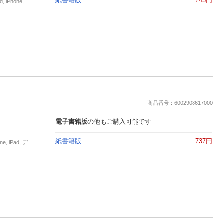
紙書籍版
743円
iPhone,
商品番号：6002908617000
電子書籍版
の他もご購入可能です
紙書籍版
737円
 iPad, デ