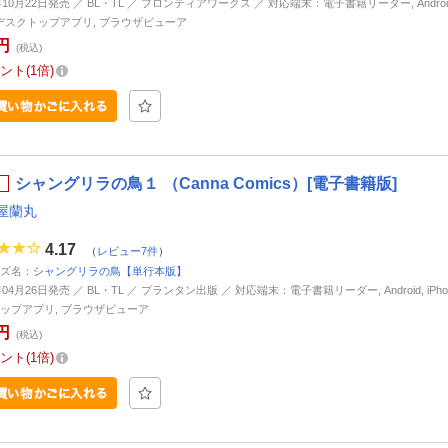
年10月22日発売 ／ BL・TL ／ フロンティアワークス ／ 対応端末：電子書籍リーダー, Android, 
d, デスクトップアプリ, ブラウザビューア
円
(税込)
ント
1倍
シャングリラの鳥１ （Canna Comics）[電子書籍版]
屋蘭丸
4.17
（
レビュー7件
）
ズ名：
シャングリラの鳥【単行本版】
年04月26日発売 ／ BL・TL ／ プランタン出版 ／ 対応端末：電子書籍リーダー, Android, iPhone,
ップアプリ, ブラウザビューア
円
(税込)
ント
1倍