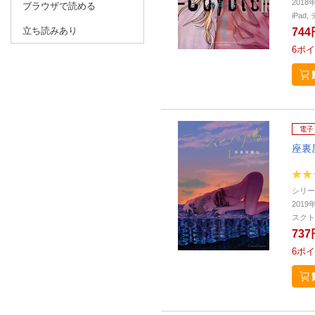
2018
ブラウザで読める
iPa
立ち読みあり
744
6
ポイ
電子
座裏
シリー
2019
スクト
737
6
ポイ