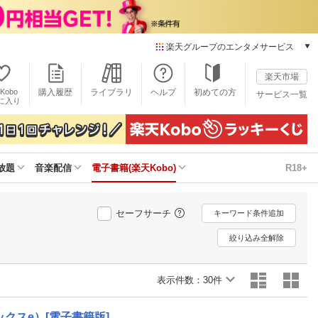
楽天グループのエンタメサービス
電子書籍
楽天市場
楽天Kobo
Kobo
購入履歴
ライブラリ
ヘルプ
初めての方
サービス一覧
本/ゲーム/CD/DVD
に入り
楽天ブックス
雑誌読み放題
楽天マガジン
放題
音楽配信
電子書籍(楽天Kobo)
R18+
音楽配信
楽天ミュージック
動画配信
セーフサーチ
キーワード条件追加
楽天TV
動画配信ガイド
絞り込み全解除
Rakuten PLAY
無料テレビ
表示件数：
30件
Rチャンネル
チケット
クスe）[電子書籍版]