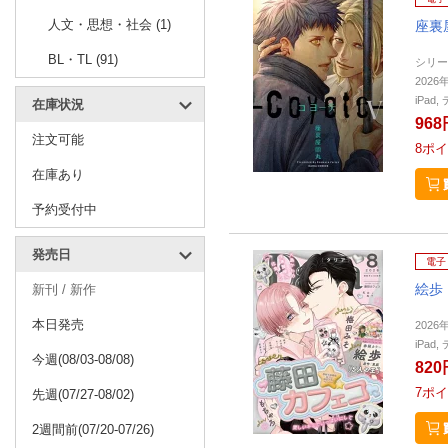
人文・思想・社会 (1)
座裏
BL・TL (91)
シリー
2026
iPa
在庫状況
968
注文可能
8
ポイ
在庫あり
予約受付中
発売日
電子
絵歩
新刊 / 新作
本日発売
2026
iPa
今週(08/03-08/08)
820
7
ポイ
先週(07/27-08/02)
2週間前(07/20-07/26)