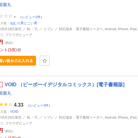
屋蘭丸
-
（
レビュー2件
）
ズ名：
ねむり男とこい男
年09月18日発売 ／ BL・TL ／ リブレ ／ 対応端末：電子書籍リーダー, Android, iPhone, iPa
リ, ブラウザビューア
円
(税込)
ント
1倍
VOID （ビーボーイデジタルコミックス）[電子書籍版]
屋蘭丸
4.33
（
レビュー3件
）
ズ名：
VOID
年04月28日発売 ／ BL・TL ／ リブレ ／ 対応端末：電子書籍リーダー, Android, iPhone, iPa
リ, ブラウザビューア
円
(税込)