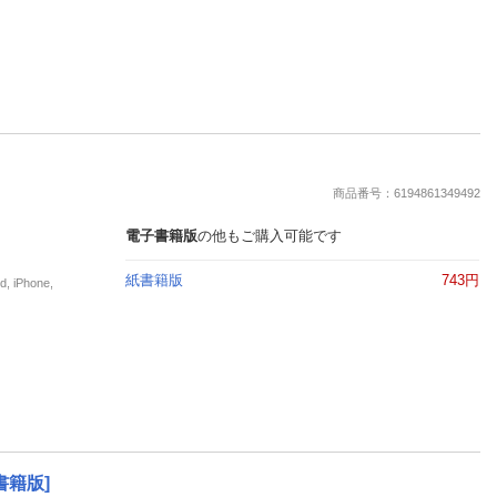
商品番号：6194861349492
電子書籍版
の他もご購入可能です
紙書籍版
743円
iPhone,
書籍版]