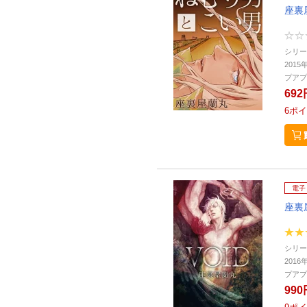
座裏
シリー
2015
プアプ
692
6
ポイ
電子
座裏
シリー
2016
プアプ
990