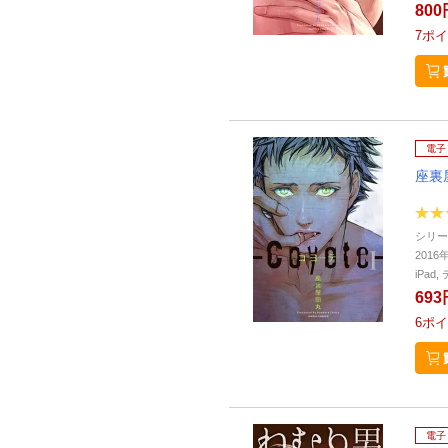
800
7
ポイ
電子
座裏
シリー
2016
iPa
693
6
ポイ
電子