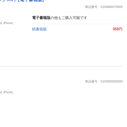
楽天チケット
商品番号：6194866579405
エンタメニュース
推し楽
電子書籍版
の他もご購入可能です
iPhone,
紙書籍版
968円
商品番号：6193000000050
iPhone,