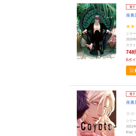
電子
座裏
シリー
2020
スクト
748
6
ポイ
電子
座裏
シリー
2021
iPa