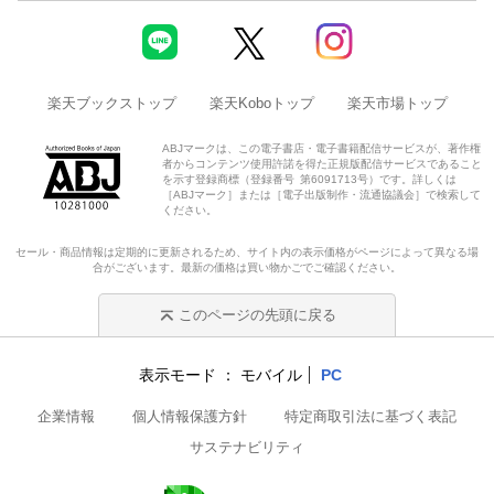
楽天ブックストップ
楽天Koboトップ
楽天市場トップ
ABJマークは、この電子書店・電子書籍配信サービスが、著作権
者からコンテンツ使用許諾を得た正規版配信サービスであること
を示す登録商標（登録番号 第6091713号）です。詳しくは
［ABJマーク］または［電子出版制作・流通協議会］で検索して
ください。
セール・商品情報は定期的に更新されるため、サイト内の表示価格がページによって異なる場
合がございます。最新の価格は買い物かごでご確認ください。
このページの先頭に戻る
表示モード
モバイル
PC
企業情報
個人情報保護方針
特定商取引法に基づく表記
サステナビリティ