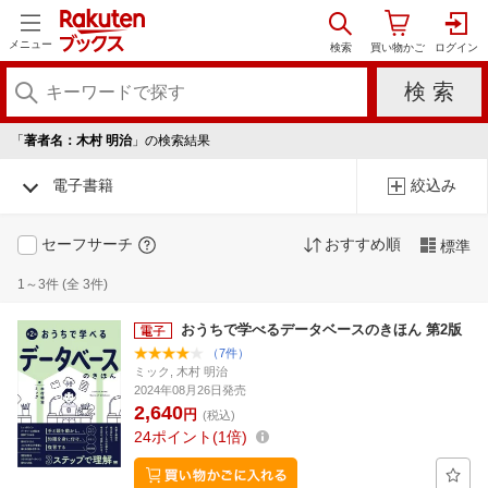
メニュー
「
著者名：木村 明治
」の検索結果
電子書籍
絞込み
セーフサーチ
おすすめ順
標準
1～3件 (全 3件)
おうちで学べるデータベースのきほん 第2版
（7件）
ミック, 木村 明治
2024年08月26日発売
2,640
円
(税込)
24
ポイント
1倍