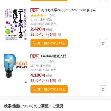
おうちで学べるデータベースのきほん
（8件）
ミック, 木村 明治
2015年02月20日発売
2,420
円
(税込)
22
ポイント
1倍
Firebird徹底入門
（1件）
坂井恵, 木村明治
2014年03月25日発売
4,180
円
(税込)
38
ポイント
1倍
検索機能についてのご要望・ご意見