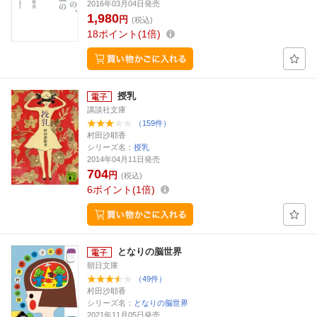
2016年03月04日発売
1,980
円
(税込)
18
ポイント
1倍
授乳
講談社文庫
（159件）
村田沙耶香
シリーズ名：
授乳
2014年04月11日発売
704
円
(税込)
6
ポイント
1倍
となりの脳世界
朝日文庫
（49件）
村田沙耶香
シリーズ名：
となりの脳世界
2021年11月05日発売