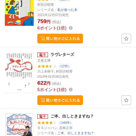
村田沙耶香
シリーズ名：
私が食べた本
2021年12月07日発売
759
円
(税込)
6
ポイント
1倍
ラヴレターズ
文春文庫
（17件）
川上未映子, 村田沙耶香
2019年02月08日発売
622
円
(税込)
5
ポイント
1倍
ご本、出しときますね？
（140件）
ＢＳジャパン, 若林正恭
シリーズ名：
ご本、出しときますね？