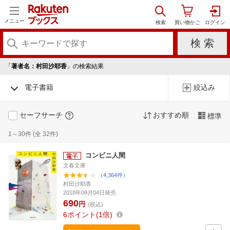
メニュー
「
著者名：村田沙耶香
」の検索結果
電子書籍
絞込み
セーフサーチ
おすすめ順
標準
1～30件 (全 32件)
コンビニ人間
文春文庫
（4,364件）
村田沙耶香
2018年09月04日発売
690
円
(税込)
6
ポイント
1倍