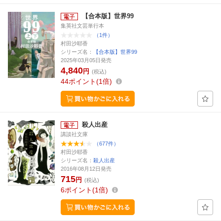
【合本版】世界99
集英社文芸単行本
（1件）
村田沙耶香
シリーズ名：
【合本版】世界99
2025年03月05日発売
4,840
円
(税込)
44
ポイント
1倍
殺人出産
講談社文庫
（677件）
村田沙耶香
シリーズ名：
殺人出産
2016年08月12日発売
715
円
(税込)
6
ポイント
1倍