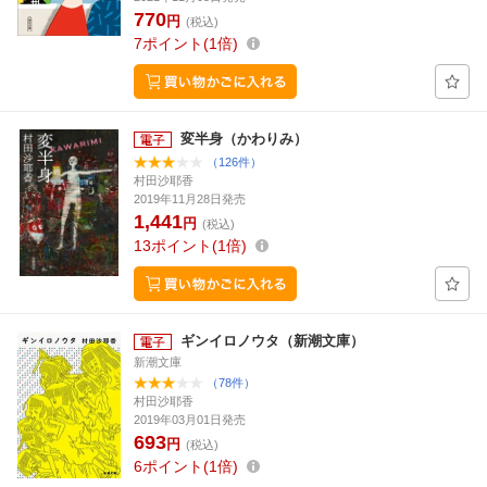
770
円
(税込)
7
ポイント
1倍
変半身（かわりみ）
（126件）
村田沙耶香
2019年11月28日発売
1,441
円
(税込)
13
ポイント
1倍
ギンイロノウタ（新潮文庫）
新潮文庫
（78件）
村田沙耶香
2019年03月01日発売
693
円
(税込)
6
ポイント
1倍