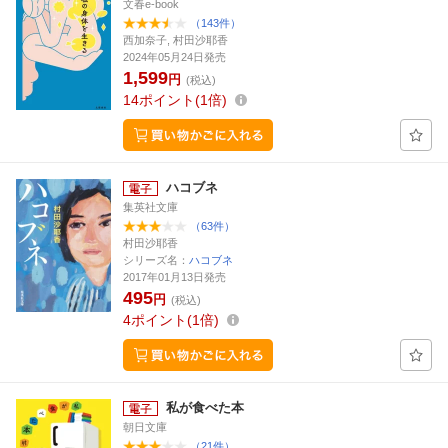
文春e-book
（143件）
西加奈子, 村田沙耶香
2024年05月24日発売
1,599
円
(税込)
14
ポイント
1倍
ハコブネ
集英社文庫
（63件）
村田沙耶香
シリーズ名：
ハコブネ
2017年01月13日発売
495
円
(税込)
4
ポイント
1倍
私が食べた本
朝日文庫
（21件）