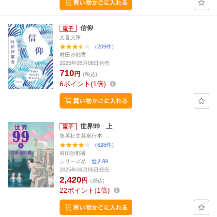
信仰
文春文庫
（209件）
村田沙耶香
2025年05月08日発売
710
円
(税込)
6
ポイント
1倍
世界99 上
集英社文芸単行本
（628件）
村田沙耶香
シリーズ名：
世界99
2025年06月05日発売
2,420
円
(税込)
22
ポイント
1倍