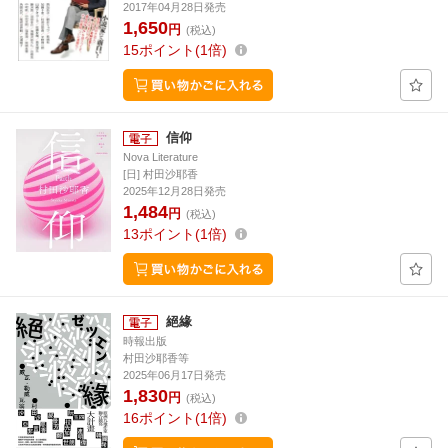
2017年04月28日発売
1,650
円
(税込)
15
ポイント
1倍
信仰
Nova Literature
[日] 村田沙耶香
2025年12月28日発売
1,484
円
(税込)
13
ポイント
1倍
絕緣
時報出版
村田沙耶香等
2025年06月17日発売
1,830
円
(税込)
16
ポイント
1倍