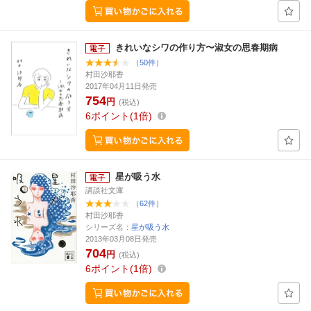
きれいなシワの作り方〜淑女の思春期病
（50件）
村田沙耶香
2017年04月11日発売
754
円
(税込)
6
ポイント
1倍
星が吸う水
講談社文庫
（62件）
村田沙耶香
シリーズ名：
星が吸う水
2013年03月08日発売
704
円
(税込)
6
ポイント
1倍