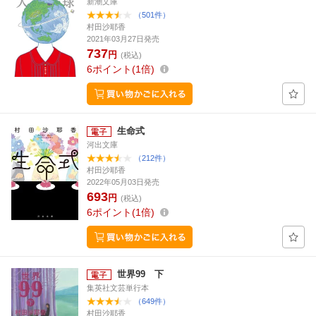
新潮文庫
（501件）
村田沙耶香
2021年03月27日発売
737
円
(税込)
6
ポイント
1倍
生命式
河出文庫
（212件）
村田沙耶香
2022年05月03日発売
693
円
(税込)
6
ポイント
1倍
世界99 下
集英社文芸単行本
（649件）
村田沙耶香