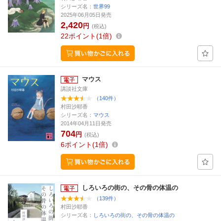
シリーズ名：
世界99
2025年06月05日発売
2,420
円
(税込)
22
ポイント
1倍
マウス
講談社文庫
（140件）
村田沙耶香
シリーズ名：
マウス
2014年04月11日発売
704
円
(税込)
6
ポイント
1倍
しろいろの街の、その骨の体温の
（139件）
村田沙耶香
シリーズ名：
しろいろの街の、その骨の体温の