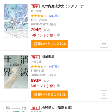
丸の内魔法少女ミラクリーナ
角川文庫
（211件）
村田 沙耶香
2023年02月24日発売
704
円
(税込)
6
ポイント
1倍
消滅世界
河出文庫
（487件）
村田沙耶香
2018年08月10日発売
693
円
(税込)
6
ポイント
1倍
地球星人（新潮文庫）