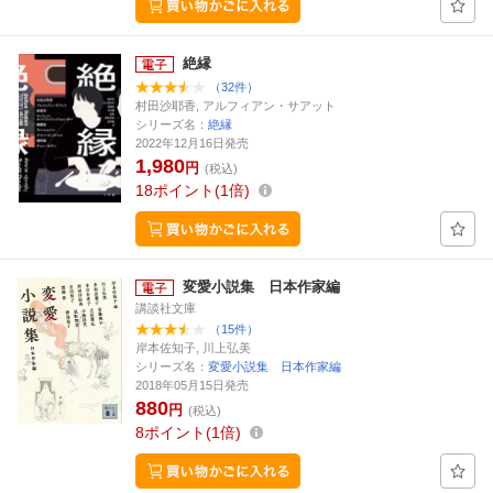
絶縁
（32件）
村田沙耶香, アルフィアン・サアット
シリーズ名：
絶縁
2022年12月16日発売
1,980
円
(税込)
18
ポイント
1倍
変愛小説集 日本作家編
講談社文庫
（15件）
岸本佐知子, 川上弘美
シリーズ名：
変愛小説集 日本作家編
2018年05月15日発売
880
円
(税込)
8
ポイント
1倍