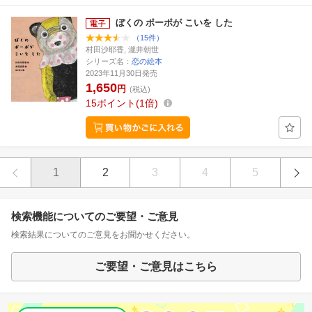
ぼくの ポーポが こいを した
（15件）
村田沙耶香, 瀧井朝世
シリーズ名：
恋の絵本
2023年11月30日発売
1,650
円
(税込)
15
ポイント
1倍
1
2
3
4
5
検索機能についてのご要望・ご意見
検索結果についてのご意見をお聞かせください。
ご要望・ご意見はこちら