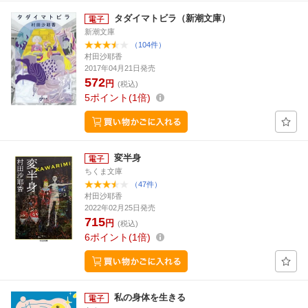
タダイマトビラ（新潮文庫）
新潮文庫
（104件）
村田沙耶香
2017年04月21日発売
572
円
(税込)
5
ポイント
1倍
変半身
ちくま文庫
（47件）
村田沙耶香
2022年02月25日発売
715
円
(税込)
6
ポイント
1倍
私の身体を生きる