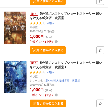
5分間ノンストップショートストーリー 願い
を叶える雑貨店 黄昏堂
（8件）
桐谷直
2020年06月02日発売
1,000
円
(税込)
9
ポイント
1倍
5分間ノンストップショートストーリー 願い
を叶える雑貨店 黄昏堂3
（5件）
桐谷直
シリーズ名：
願いを叶える雑貨店 黄昏堂
2023年01月31日発売
1,000
円
(税込)
9
ポイント
1倍