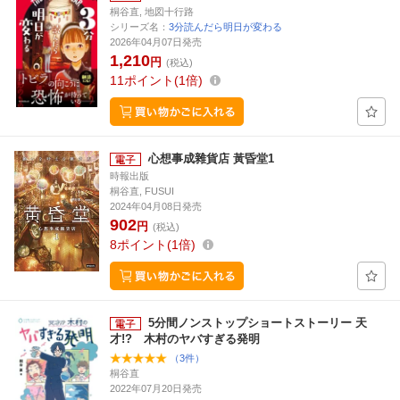
桐谷直, 地図十行路
シリーズ名：
3分読んだら明日が変わる
2026年04月07日発売
1,210
円
(税込)
11
ポイント
1倍
心想事成雜貨店 黃昏堂1
時報出版
桐谷直, FUSUI
2024年04月08日発売
902
円
(税込)
8
ポイント
1倍
5分間ノンストップショートストーリー 天
才!? 木村のヤバすぎる発明
（3件）
桐谷直
2022年07月20日発売