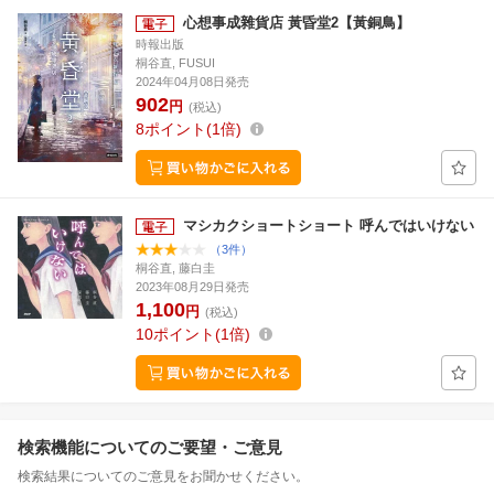
心想事成雜貨店 黃昏堂2【黃銅鳥】
時報出版
桐谷直, FUSUI
2024年04月08日発売
902
円
(税込)
8
ポイント
1倍
マシカクショートショート 呼んではいけない
（3件）
桐谷直, 藤白圭
2023年08月29日発売
1,100
円
(税込)
10
ポイント
1倍
検索機能についてのご要望・ご意見
検索結果についてのご意見をお聞かせください。