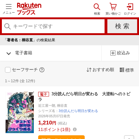
メニュー
「
著者名：桐谷直
」の検索結果
電子書籍
絞込み
セーフサーチ
おすすめ順
標準
1～12件 (全 12件)
3分読んだら明日が変わる 大逆転へのトビ
ラ
近江屋一朗, 桐谷直
シリーズ名：
3分読んだら明日が変わる
2026年05月07日発売
1,210
円
(税込)
11
ポイント
1倍