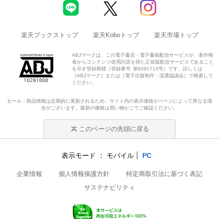
楽天ブックストップ
楽天Koboトップ
楽天市場トップ
ABJマークは、この電子書店・電子書籍配信サービスが、著作権
者からコンテンツ使用許諾を得た正規版配信サービスであること
を示す登録商標（登録番号 第6091713号）です。詳しくは
［ABJマーク］または［電子出版制作・流通協議会］で検索して
ください。
セール・商品情報は定期的に更新されるため、サイト内の表示価格がページによって異なる場
合がございます。最新の価格は買い物かごでご確認ください。
このページの先頭に戻る
表示モード
モバイル
PC
企業情報
個人情報保護方針
特定商取引法に基づく表記
サステナビリティ