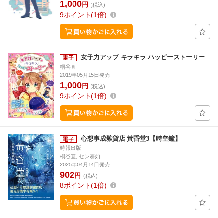
1,000
円
(税込)
9
ポイント
1倍
女子力アップ キラキラ ハッピーストーリー
桐谷直
2019年05月15日発売
1,000
円
(税込)
9
ポイント
1倍
心想事成雜貨店 黃昏堂3【時空鐘】
時報出版
桐谷直, セン慕如
2025年04月14日発売
902
円
(税込)
8
ポイント
1倍