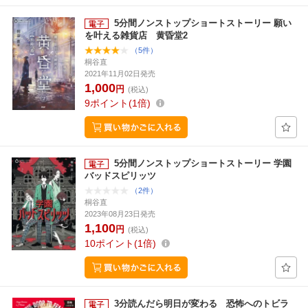
5分間ノンストップショートストーリー 願い
を叶える雑貨店 黄昏堂2
（5件）
桐谷直
2021年11月02日発売
1,000
円
(税込)
9
ポイント
1倍
5分間ノンストップショートストーリー 学園
バッドスピリッツ
（2件）
桐谷直
2023年08月23日発売
1,100
円
(税込)
10
ポイント
1倍
3分読んだら明日が変わる 恐怖へのトビラ