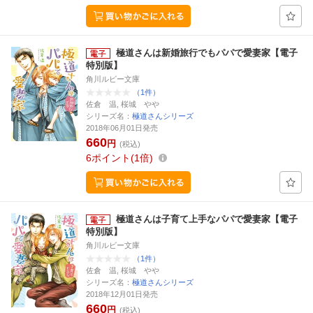
極道さんは新婚旅行でもパパで愛妻家【電子
特別版】
角川ルビー文庫
（1件）
佐倉 温, 桜城 やや
シリーズ名：
極道さんシリーズ
2018年06月01日発売
660
円
(税込)
6
ポイント
1倍
極道さんは子育て上手なパパで愛妻家【電子
特別版】
角川ルビー文庫
（1件）
佐倉 温, 桜城 やや
シリーズ名：
極道さんシリーズ
2018年12月01日発売
660
円
(税込)