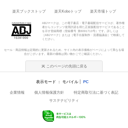
楽天ブックストップ
楽天Koboトップ
楽天市場トップ
ABJマークは、この電子書店・電子書籍配信サービスが、著作権
者からコンテンツ使用許諾を得た正規版配信サービスであること
を示す登録商標（登録番号 第6091713号）です。詳しくは
［ABJマーク］または［電子出版制作・流通協議会］で検索して
ください。
セール・商品情報は定期的に更新されるため、サイト内の表示価格がページによって異なる場
合がございます。最新の価格は買い物かごでご確認ください。
このページの先頭に戻る
表示モード
モバイル
PC
企業情報
個人情報保護方針
特定商取引法に基づく表記
サステナビリティ