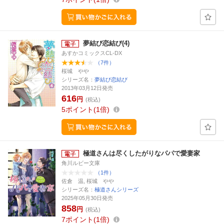
夢結び恋結び(4)
あすかコミックスCL-DX
（7件）
桜城 やや
シリーズ名：
夢結び恋結び
2013年03月12日発売
616
円
(税込)
5
ポイント
1倍
極道さんは尽くしたがりなパパで愛妻家
角川ルビー文庫
（1件）
佐倉 温, 桜城 やや
シリーズ名：
極道さんシリーズ
2025年05月30日発売
858
円
(税込)
7
ポイント
1倍