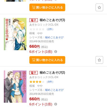
秘めごとあそび(3)
あすかコミックスCL-DX
（2件）
桜城 やや
シリーズ名：
秘めごとあそび
2014年06月02日発売
660
円
(税込)
6
ポイント
1倍
秘めごとあそび(2)
あすかコミックスCL-DX
（8件）
桜城 やや
シリーズ名：
秘めごとあそび
2014年06月02日発売
660
円
(税込)
6
ポイント
1倍