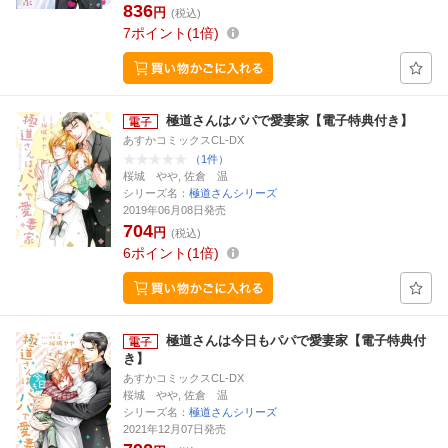
836
円
(税込)
7
ポイント
1倍
極道さんはパパで愛妻家【電子特典付き】
あすかコミックスCL-DX
（1件）
桜城 やや, 佐倉 温
シリーズ名：
極道さんシリーズ
2019年06月08日発売
704
円
(税込)
6
ポイント
1倍
極道さんは今日もパパで愛妻家【電子特典付
き】
あすかコミックスCL-DX
桜城 やや, 佐倉 温
シリーズ名：
極道さんシリーズ
2021年12月07日発売