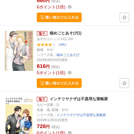
660
円
(税込)
6
ポイント
1倍
秘めごとあそび(1)
あすかコミックスCL-DX
（9件）
桜城 やや
シリーズ名：
秘めごとあそび
2014年06月02日発売
616
円
(税込)
5
ポイント
1倍
インテリヤクザは不器用な策略家
ルビー文庫：D
佐倉 温, 桜城 やや
シリーズ名：
インテリヤクザは不器用な策略家
2019年12月01日発売
726
円
(税込)
6
ポイント
1倍