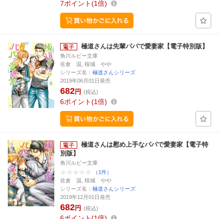
7
ポイント
1倍
極道さんは先輩パパで愛妻家【電子特別版】
角川ルビー文庫
佐倉 温, 桜城 やや
シリーズ名：
極道さんシリーズ
2019年06月01日発売
682
円
(税込)
6
ポイント
1倍
極道さんは慰め上手なパパで愛妻家【電子特
別版】
角川ルビー文庫
（1件）
佐倉 温, 桜城 やや
シリーズ名：
極道さんシリーズ
2019年12月01日発売
682
円
(税込)
6
ポイント
1倍