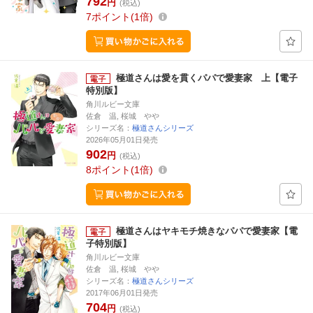
792
円
(税込)
7
ポイント
1倍
極道さんは愛を貫くパパで愛妻家 上【電子
特別版】
角川ルビー文庫
佐倉 温, 桜城 やや
シリーズ名：
極道さんシリーズ
2026年05月01日発売
902
円
(税込)
8
ポイント
1倍
極道さんはヤキモチ焼きなパパで愛妻家【電
子特別版】
角川ルビー文庫
佐倉 温, 桜城 やや
シリーズ名：
極道さんシリーズ
2017年06月01日発売
704
円
(税込)