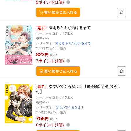
5
ポイント
1倍
凍えるキミが溶けるまで
ビーボーイコミックスDX
桜城やや
シリーズ名：
凍えるキミが溶けるまで
2023年01月26日発売
823
円
(税込)
7
ポイント
1倍
なついてくるなよ！【電子限定かきおろし
付】
ビーボーイコミックスDX
桜城やや
シリーズ名：
なついてくるなよ！
2020年10月29日発売
758
円
(税込)
6
ポイント
1倍