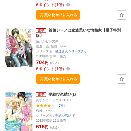
6
ポイント
1倍
首領ジーノは家族思いな情熱家【電子特別
版】
角川ルビー文庫
佐倉 温, 桜城 やや
シリーズ名：
極道さんシリーズ外伝
2019年07月01日発売
704
円
(税込)
6
ポイント
1倍
夢結び恋結び(1)
あすかコミックスCL-DX
（7件）
桜城 やや
シリーズ名：
夢結び恋結び
2013年03月12日発売
616
円
(税込)