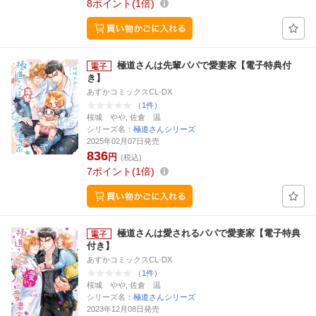
8
ポイント
1倍
極道さんは先輩パパで愛妻家【電子特典付
き】
あすかコミックスCL-DX
（1件）
桜城 やや, 佐倉 温
シリーズ名：
極道さんシリーズ
2025年02月07日発売
836
円
(税込)
7
ポイント
1倍
極道さんは愛されるパパで愛妻家【電子特典
付き】
あすかコミックスCL-DX
（1件）
桜城 やや, 佐倉 温
シリーズ名：
極道さんシリーズ
2023年12月08日発売