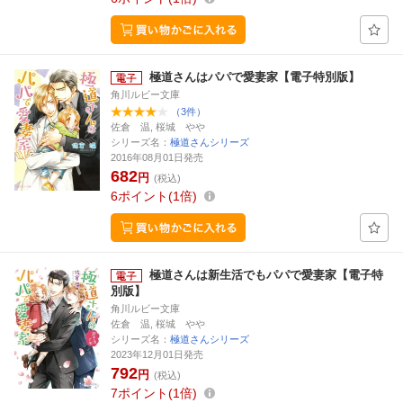
極道さんはパパで愛妻家【電子特別版】
角川ルビー文庫
（3件）
佐倉 温, 桜城 やや
シリーズ名：
極道さんシリーズ
2016年08月01日発売
682
円
(税込)
6
ポイント
1倍
極道さんは新生活でもパパで愛妻家【電子特
別版】
角川ルビー文庫
佐倉 温, 桜城 やや
シリーズ名：
極道さんシリーズ
2023年12月01日発売
792
円
(税込)
7
ポイント
1倍