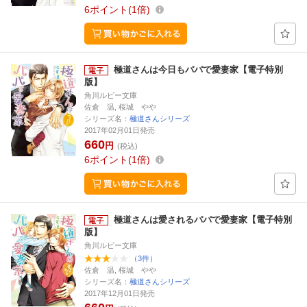
6
ポイント
1倍
極道さんは今日もパパで愛妻家【電子特別
版】
角川ルビー文庫
佐倉 温, 桜城 やや
シリーズ名：
極道さんシリーズ
2017年02月01日発売
660
円
(税込)
6
ポイント
1倍
極道さんは愛されるパパで愛妻家【電子特別
版】
角川ルビー文庫
（3件）
佐倉 温, 桜城 やや
シリーズ名：
極道さんシリーズ
2017年12月01日発売