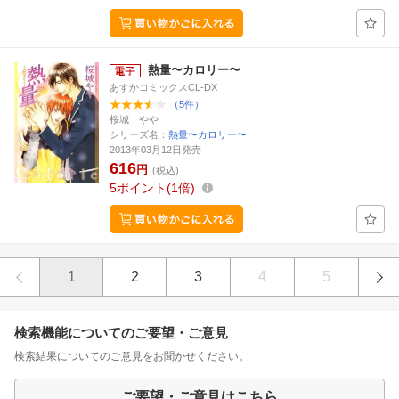
熱量〜カロリー〜
あすかコミックスCL-DX
（5件）
桜城 やや
シリーズ名：
熱量〜カロリー〜
2013年03月12日発売
616
円
(税込)
5
ポイント
1倍
1
2
3
4
5
検索機能についてのご要望・ご意見
検索結果についてのご意見をお聞かせください。
ご要望・ご意見はこちら