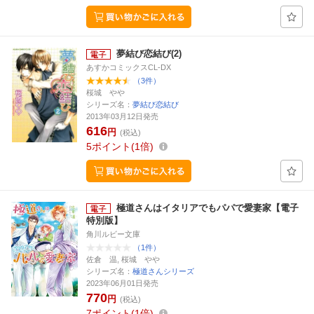
夢結び恋結び(2)
あすかコミックスCL-DX
（3件）
桜城 やや
シリーズ名：
夢結び恋結び
2013年03月12日発売
616
円
(税込)
5
ポイント
1倍
極道さんはイタリアでもパパで愛妻家【電子
特別版】
角川ルビー文庫
（1件）
佐倉 温, 桜城 やや
シリーズ名：
極道さんシリーズ
2023年06月01日発売
770
円
(税込)
7
ポイント
1倍