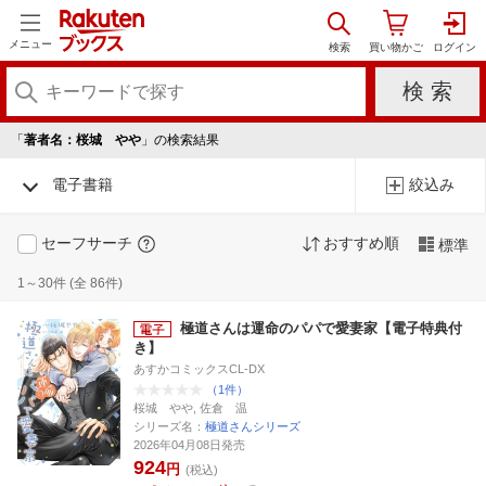
メニュー
「
著者名：桜城 やや
」の検索結果
電子書籍
絞込み
セーフサーチ
おすすめ順
標準
1～30件 (全 86件)
極道さんは運命のパパで愛妻家【電子特典付
き】
あすかコミックスCL-DX
（1件）
桜城 やや, 佐倉 温
シリーズ名：
極道さんシリーズ
2026年04月08日発売
924
円
(税込)