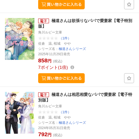
極道さんは欲張りなパパで愛妻家【電子特別
版】
角川ルビー文庫
（1件）
佐倉 温, 桜城 やや
シリーズ名：
極道さんシリーズ
2025年11月29日発売
858
円
(税込)
7
ポイント
1倍
極道さんは相思相愛なパパで愛妻家【電子特
別版】
角川ルビー文庫
（1件）
佐倉 温, 桜城 やや
シリーズ名：
極道さんシリーズ
2024年05月31日発売
792
円
(税込)