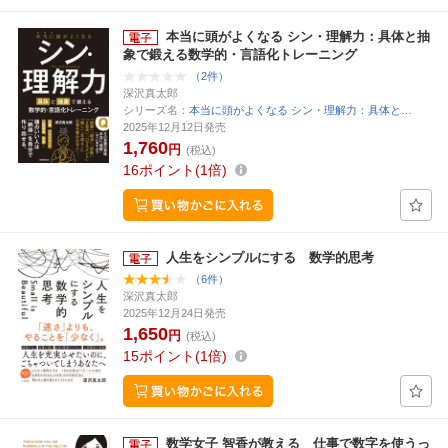
本当に頭がよくなる シン・理解力：具体と抽
象で鍛える数学的・言語化トレーニング
（2件）
深沢真太郎
シリーズ名：
本当に頭がよくなる シン・理解力：具体と…
2025年12月12日発売
1,760
円
(税込)
16
ポイント
1倍
人生をシンプルにする 数学的思考
（6件）
深沢真太郎
2025年12月24日発売
1,650
円
(税込)
15
ポイント
1倍
数学女子 智香が教える 仕事で数字を使うっ