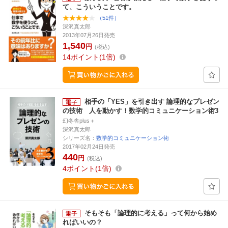
て、こういうことです。
（51件）
深沢真太郎
2013年07月26日発売
1,540
円
(税込)
14
ポイント
1倍
相手の「YES」を引き出す 論理的なプレゼン
の技術 人を動かす！数学的コミュニケーション術3
幻冬舎plus＋
深沢真太郎
シリーズ名：
数学的コミュニケーション術
2017年02月24日発売
440
円
(税込)
4
ポイント
1倍
そもそも「論理的に考える」って何から始め
ればいいの？