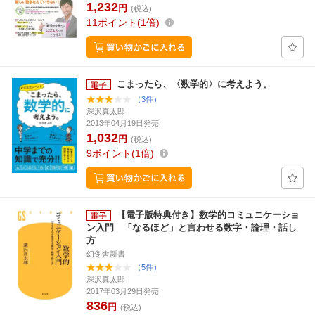
1,232
円
(税込)
11
ポイント
1倍
こまったら、〈数学的〉に考えよう。
（3件）
深沢真太郎
2013年04月19日発売
1,032
円
(税込)
9
ポイント
1倍
【電子版特典付き】数学的コミュニケーショ
ン入門 「なるほど」と言わせる数字・論理・話し
方
幻冬舎新書
（5件）
深沢真太郎
2017年03月29日発売
836
円
(税込)