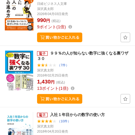
日経ビジネス人文庫
深沢真太郎
2026年04月03日発売
990
円
(税込)
9
ポイント
1倍
９９％の人が知らない数字に強くなる裏ワザ
３０
（7件）
深沢真太郎
2016年02月25日発売
1,430
円
(税込)
13
ポイント
1倍
入社１年目からの数字の使い方
（10件）
深沢真太郎
2018年04月20日発売