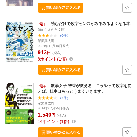
読むだけで数字センスがみるみるよくなる本
知的生きかた文庫
（8件）
深沢真太郎
2024年11月19日発売
913
円
(税込)
8
ポイント
1倍
数学女子 智香が教える こうやって数字を使
えば、仕事はもっとうまくいきます。
（7件）
深沢真太郎
2014年07月25日発売
1,540
円
(税込)
14
ポイント
1倍