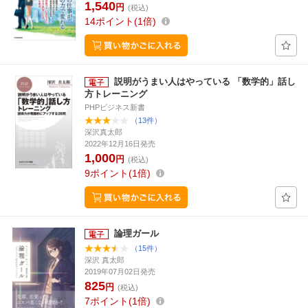
1,540
円
(税込)
14
ポイント
1倍
説明がうまい人はやっている 「数学的」話し
方トレーニング
PHPビジネス新書
（13件）
深沢真太郎
2022年12月16日発売
1,000
円
(税込)
9
ポイント
1倍
論理ガール
（15件）
深沢 真太郎
2019年07月02日発売
825
円
(税込)
7
ポイント
1倍