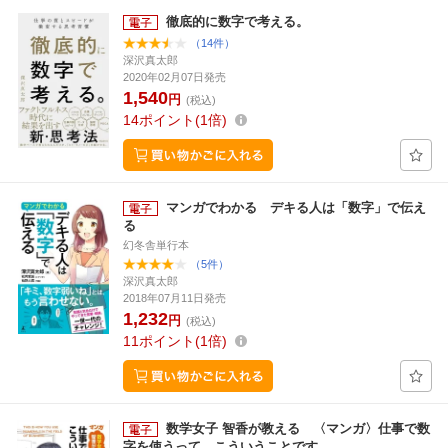
徹底的に数字で考える。
（14件）
深沢真太郎
2020年02月07日発売
1,540
円
(税込)
14
ポイント
1倍
マンガでわかる デキる人は「数字」で伝え
る
幻冬舎単行本
（5件）
深沢真太郎
2018年07月11日発売
1,232
円
(税込)
11
ポイント
1倍
数学女子 智香が教える 〈マンガ〉仕事で数
字を使うって、こういうことです。