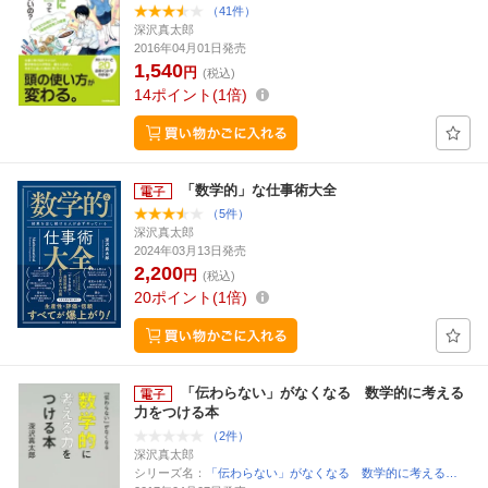
（41件）
深沢真太郎
2016年04月01日発売
1,540
円
(税込)
14
ポイント
1倍
「数学的」な仕事術大全
（5件）
深沢真太郎
2024年03月13日発売
2,200
円
(税込)
20
ポイント
1倍
「伝わらない」がなくなる 数学的に考える
力をつける本
（2件）
深沢真太郎
シリーズ名：
「伝わらない」がなくなる 数学的に考える…