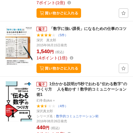
7
ポイント
1倍
「数字に強い課長」になるための仕事のコツ
（5件）
深沢 真太郎
2015年06月15日発売
1,540
円
(税込)
14
ポイント
1倍
1分かかる説明が5秒でおわる“伝わる数字”の
つくり方 人を動かす！数学的コミュニケーション
術1
幻冬舎plus＋
（4件）
深沢真太郎
シリーズ名：
数学的コミュニケーション術
2016年08月26日発売
440
円
(税込)