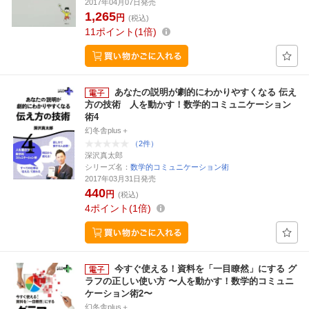
2017年04月07日発売
1,265
円
(税込)
11
ポイント
1倍
あなたの説明が劇的にわかりやすくなる 伝え
方の技術 人を動かす！数学的コミュニケーション
術4
幻冬舎plus＋
（2件）
深沢真太郎
シリーズ名：
数学的コミュニケーション術
2017年03月31日発売
440
円
(税込)
4
ポイント
1倍
今すぐ使える！資料を「一目瞭然」にする グ
ラフの正しい使い方 〜人を動かす！数学的コミュニ
ケーション術2〜
幻冬舎plus＋