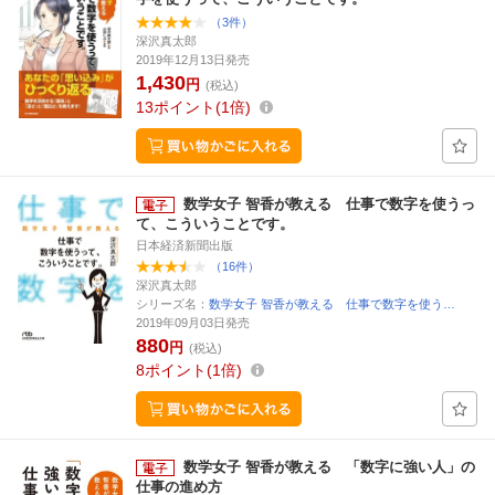
（3件）
深沢真太郎
2019年12月13日発売
1,430
円
(税込)
13
ポイント
1倍
数学女子 智香が教える 仕事で数字を使うっ
て、こういうことです。
日本経済新聞出版
（16件）
深沢真太郎
シリーズ名：
数学女子 智香が教える 仕事で数字を使う…
2019年09月03日発売
880
円
(税込)
8
ポイント
1倍
数学女子 智香が教える 「数字に強い人」の
仕事の進め方