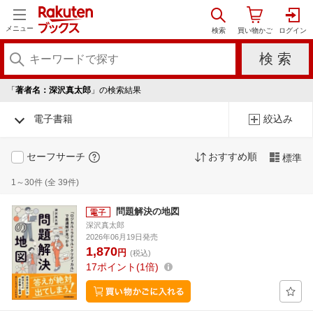
メニュー
「
著者名：深沢真太郎
」の検索結果
電子書籍
絞込み
セーフサーチ
おすすめ順
標準
1～30件 (全 39件)
問題解決の地図
深沢真太郎
2026年06月19日発売
1,870
円
(税込)
17
ポイント
1倍