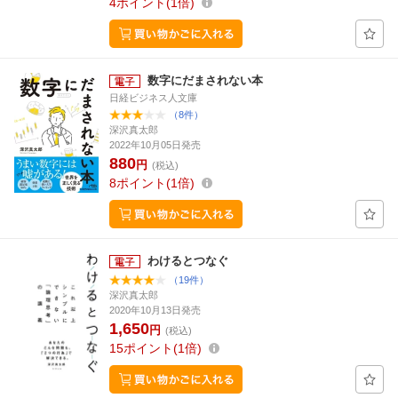
4
ポイント
1倍
数字にだまされない本
日経ビジネス人文庫
（8件）
深沢真太郎
2022年10月05日発売
880
円
(税込)
8
ポイント
1倍
わけるとつなぐ
（19件）
深沢真太郎
2020年10月13日発売
1,650
円
(税込)
15
ポイント
1倍