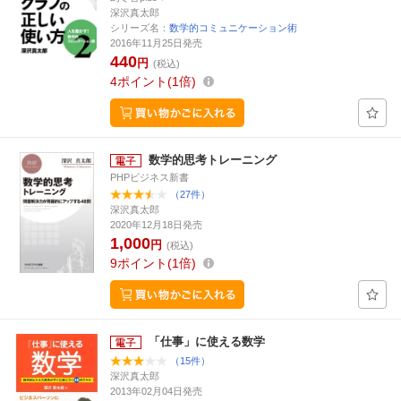
深沢真太郎
シリーズ名：
数学的コミュニケーション術
2016年11月25日発売
440
円
(税込)
4
ポイント
1倍
数学的思考トレーニング
PHPビジネス新書
（27件）
深沢真太郎
2020年12月18日発売
1,000
円
(税込)
9
ポイント
1倍
「仕事」に使える数学
（15件）
深沢真太郎
2013年02月04日発売