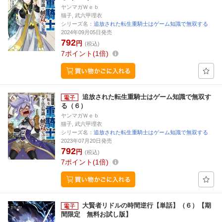
ヤンマガＷｅｂ
猫子, 武六甲理衣
シリーズ名：
追放された転生重騎士はゲーム知識で無双する
2024年09月05日発売
792
円
(税込)
7
ポイント
1倍
追放された転生重騎士はゲーム知識で無双す
る（６）
ヤンマガＷｅｂ
猫子, 武六甲理衣
シリーズ名：
追放された転生重騎士はゲーム知識で無双する
2023年07月20日発売
792
円
(税込)
7
ポイント
1倍
大賢者リドルの時間逆行【単話】（６）【期
間限定 無料お試し版】