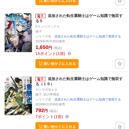
追放された転生重騎士はゲーム知識で無双す
る５
Kラノベブックス
猫子
シリーズ名：
追放された転生重騎士はゲーム知識で無双する
2026年06月30日発売
1,650
円
(税込)
15
ポイント
1倍
追放された転生重騎士はゲーム知識で無双す
る（１６）
ヤンマガＷｅｂ
猫子, 武六甲理衣
シリーズ名：
追放された転生重騎士はゲーム知識で無双する
2026年01月06日発売
792
円
(税込)
7
ポイント
1倍