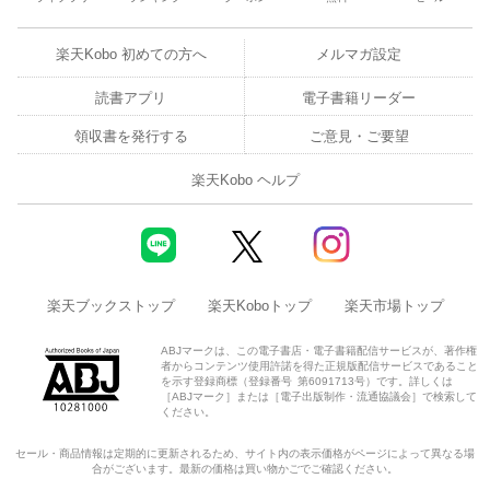
楽天Kobo 初めての方へ
メルマガ設定
読書アプリ
電子書籍リーダー
領収書を発行する
ご意見・ご要望
楽天Kobo ヘルプ
楽天ブックストップ
楽天Koboトップ
楽天市場トップ
ABJマークは、この電子書店・電子書籍配信サービスが、著作権
者からコンテンツ使用許諾を得た正規版配信サービスであること
を示す登録商標（登録番号 第6091713号）です。詳しくは
［ABJマーク］または［電子出版制作・流通協議会］で検索して
ください。
セール・商品情報は定期的に更新されるため、サイト内の表示価格がページによって異なる場
合がございます。最新の価格は買い物かごでご確認ください。