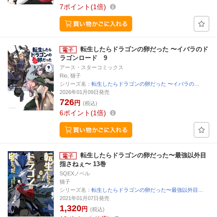
7
ポイント
1倍
転生したらドラゴンの卵だった 〜イバラのド
ラゴンロード 9
アース・スターコミックス
Rio, 猫子
シリーズ名：
転生したらドラゴンの卵だった 〜イバラの…
2026年01月09日発売
726
円
(税込)
6
ポイント
1倍
転生したらドラゴンの卵だった〜最強以外目
指さねぇ〜 13巻
SQEXノベル
猫子
シリーズ名：
転生したらドラゴンの卵だった〜最強以外目…
2021年01月07日発売
1,320
円
(税込)