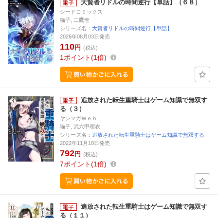
大賢者リドルの時間逆行【単話】（６８）
シードコミックス
猫子, 二鷹壱
シリーズ名：
大賢者リドルの時間逆行【単話】
2026年08月03日発売
110
円
(税込)
1
ポイント
1倍
追放された転生重騎士はゲーム知識で無双す
る（３）
ヤンマガＷｅｂ
猫子, 武六甲理衣
シリーズ名：
追放された転生重騎士はゲーム知識で無双する
2022年11月18日発売
792
円
(税込)
7
ポイント
1倍
追放された転生重騎士はゲーム知識で無双す
る（１１）