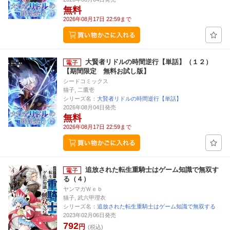
無料
2026年08月17日 22:59まで
大賢者リドルの時間逆行【単話】（１２）
【期間限定 無料お試し版】
シードコミックス
猫子, 二鷹壱
シリーズ名：
大賢者リドルの時間逆行【単話】
2026年08月04日発売
無料
2026年08月17日 22:59まで
追放された転生重騎士はゲーム知識で無双す
る（４）
ヤンマガＷｅｂ
猫子, 武六甲理衣
シリーズ名：
追放された転生重騎士はゲーム知識で無双する
2023年02月06日発売
792
円
(税込)