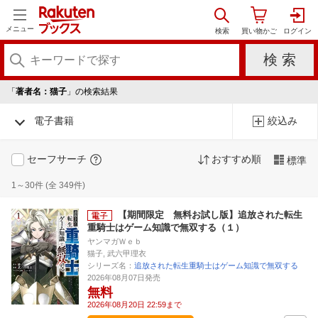
メニュー
「
著者名：猫子
」の検索結果
電子書籍
絞込み
セーフサーチ
おすすめ順
標準
1～30件 (全 349件)
【期間限定 無料お試し版】追放された転生
重騎士はゲーム知識で無双する（１）
ヤンマガＷｅｂ
猫子, 武六甲理衣
シリーズ名：
追放された転生重騎士はゲーム知識で無双する
2026年08月07日発売
無料
2026年08月20日 22:59まで