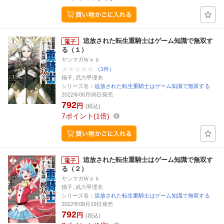
追放された転生重騎士はゲーム知識で無双す
る（１）
ヤンマガＷｅｂ
（1件）
猫子, 武六甲理衣
シリーズ名：
追放された転生重騎士はゲーム知識で無双する
2022年06月06日発売
792
円
(税込)
7
ポイント
1倍
追放された転生重騎士はゲーム知識で無双す
る（２）
ヤンマガＷｅｂ
猫子, 武六甲理衣
シリーズ名：
追放された転生重騎士はゲーム知識で無双する
2022年08月19日発売
792
円
(税込)