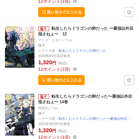
12
ポイント
1倍
転生したらドラゴンの卵だった 〜最強以外目
指さねぇ〜 12
アース・スターノベル
猫子
シリーズ名：
転生したらドラゴンの卵だった
2020年05月15日発売
1,320
円
(税込)
12
ポイント
1倍
転生したらドラゴンの卵だった〜最強以外目
指さねぇ〜 14巻
SQEXノベル
猫子
シリーズ名：
転生したらドラゴンの卵だった〜最強以外目…
2021年06月07日発売
1,320
円
(税込)
12
ポイント
1倍