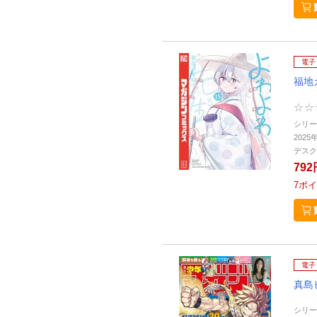
電子
福地
シリー
2025
デスク
792
7
ポイ
電子
真島
シリー