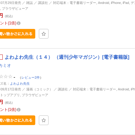
年07月29日発売 ／ 雑誌 ／ 講談社 ／ 対応端末：電子書籍リーダー, Android, iPhone, iPad,
, ブラウザビューア
円
(税込)
ント
1倍
よわよわ先生（１４） （週刊少年マガジン）[電子書籍版]
カミオ
-
（
レビュー2件
）
ズ名：
よわよわ先生
年09月17日発売 ／ 漫画（コミック） ／ 講談社 ／ 対応端末：電子書籍リーダー, Android, iPhone
トップアプリ, ブラウザビューア
円
(税込)
ント
1倍