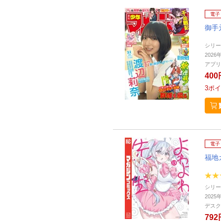
電子
御手
シリー
2026
アプリ
400
3
ポイ
電子
福地
シリー
2025
デスク
792