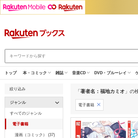
トップ
本・コミック
雑誌
音楽CD
DVD・ブルーレイ
絞り込み
「
著者名：福地カミオ
」の
ジャンル
電子書籍
すべてのジャンル
電子書籍
漫画（コミック） (37)