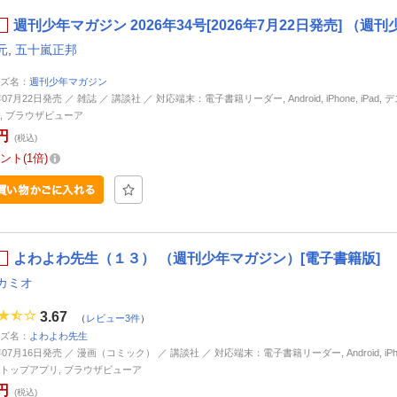
週刊少年マガジン 2026年34号[2026年7月22日発売] （
元
,
五十嵐正邦
ズ名：
週刊少年マガジン
年07月22日発売 ／ 雑誌 ／ 講談社 ／ 対応端末：電子書籍リーダー, Android, iPhone, iPad,
, ブラウザビューア
円
(税込)
ント
1倍
よわよわ先生（１３） （週刊少年マガジン）[電子書籍版]
カミオ
3.67
（
レビュー3件
）
ズ名：
よわよわ先生
年07月16日発売 ／ 漫画（コミック） ／ 講談社 ／ 対応端末：電子書籍リーダー, Android, iPhone
トップアプリ, ブラウザビューア
円
(税込)