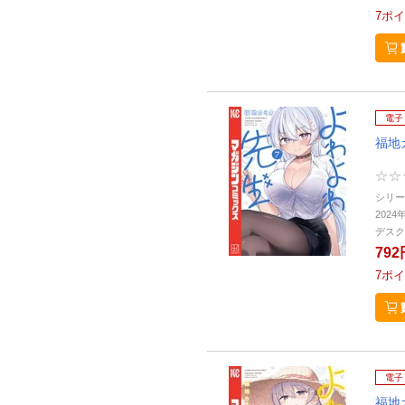
7
ポイ
電子
福地
シリー
2024
デスク
792
7
ポイ
電子
福地