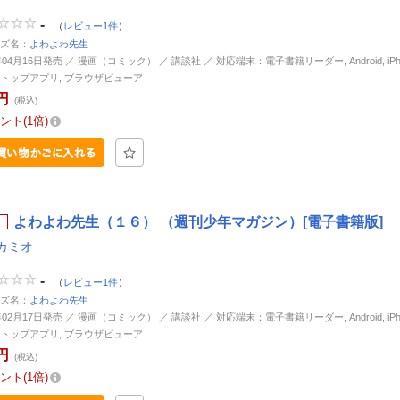
-
（
レビュー1件
）
ズ名：
よわよわ先生
年04月16日発売 ／ 漫画（コミック） ／ 講談社 ／ 対応端末：電子書籍リーダー, Android, iPhone
トップアプリ, ブラウザビューア
円
(税込)
ント
1倍
よわよわ先生（１６） （週刊少年マガジン）[電子書籍版]
カミオ
-
（
レビュー1件
）
ズ名：
よわよわ先生
年02月17日発売 ／ 漫画（コミック） ／ 講談社 ／ 対応端末：電子書籍リーダー, Android, iPhone
トップアプリ, ブラウザビューア
円
(税込)
ント
1倍