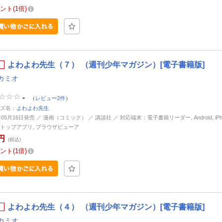
ント
1倍
よわよわ先生（７） （週刊少年マガジン）[電子書籍版]
カミオ
-
（
レビュー2件
）
ズ名：
よわよわ先生
年05月16日発売 ／ 漫画（コミック） ／ 講談社 ／ 対応端末：電子書籍リーダー, Android, iPhone
トップアプリ, ブラウザビューア
円
(税込)
ント
1倍
よわよわ先生（４） （週刊少年マガジン）[電子書籍版]
カミオ