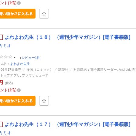
ント
1倍
よわよわ先生（１８） （週刊少年マガジン）[電子書籍版]
カミオ
-
（
レビュー1件
）
ズ名：
よわよわ先生
年06月17日発売 ／ 漫画（コミック） ／ 講談社 ／ 対応端末：電子書籍リーダー, Android, iPhone
トップアプリ, ブラウザビューア
円
(税込)
ント
1倍
よわよわ先生（１７） （週刊少年マガジン）[電子書籍版]
カミオ