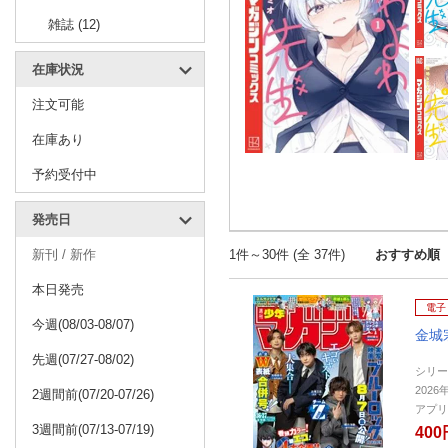
雑誌 (12)
在庫状況
注文可能
在庫あり
予約受付中
発売日
新刊 / 新作
1件～30件 (全 37件)
おすすめ順
本日発売
電子
今週(08/03-08/07)
金城
先週(07/27-08/02)
シリー
2026
2週間前(07/20-07/26)
アプリ
3週間前(07/13-07/19)
400