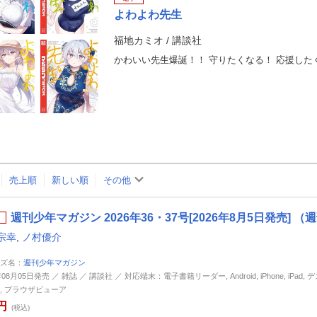
よわよわ先生
福地カミオ
/
講談社
売上順
新しい順
その他
週刊少年マガジン 2026年36・37号[2026年8月5日発売]
宗幸
,
ノ村優介
ズ名：
週刊少年マガジン
年08月05日発売 ／ 雑誌 ／ 講談社 ／ 対応端末：電子書籍リーダー, Android, iPhone, iPad,
, ブラウザビューア
円
(税込)