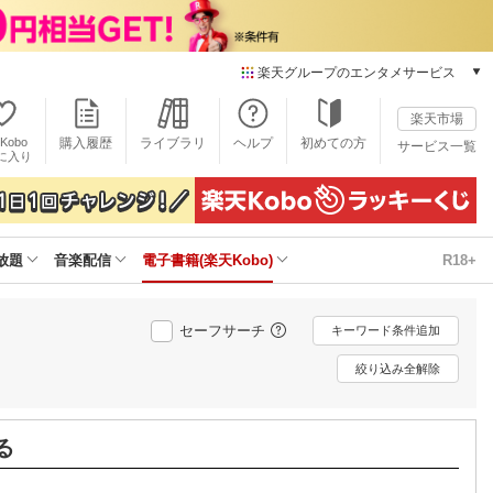
楽天グループのエンタメサービス
電子書籍
楽天市場
楽天Kobo
Kobo
購入履歴
ライブラリ
ヘルプ
初めての方
サービス一覧
本/ゲーム/CD/DVD
に入り
楽天ブックス
雑誌読み放題
楽天マガジン
放題
音楽配信
電子書籍(楽天Kobo)
R18+
音楽配信
楽天ミュージック
動画配信
セーフサーチ
キーワード条件追加
楽天TV
動画配信ガイド
絞り込み全解除
Rakuten PLAY
無料テレビ
Rチャンネル
る
チケット