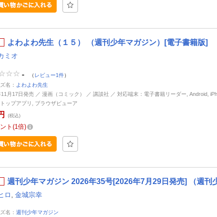
よわよわ先生（１５） （週刊少年マガジン）[電子書籍版]
カミオ
-
（
レビュー1件
）
ズ名：
よわよわ先生
年11月17日発売 ／ 漫画（コミック） ／ 講談社 ／ 対応端末：電子書籍リーダー, Android, iPhone
トップアプリ, ブラウザビューア
円
(税込)
ント
1倍
週刊少年マガジン 2026年35号[2026年7月29日発売] （
ヒロ
,
金城宗幸
ズ名：
週刊少年マガジン