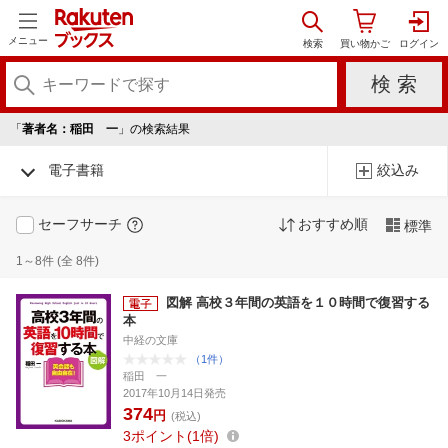
メニュー
「
著者名：稲田 一
」の検索結果
電子書籍
絞込み
セーフサーチ
おすすめ順
標準
1～8件 (全 8件)
図解 高校３年間の英語を１０時間で復習する
本
中経の文庫
（1件）
稲田 一
2017年10月14日発売
374
円
(税込)
3
ポイント
1倍