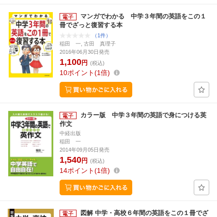
マンガでわかる 中学３年間の英語をこの１
冊でざっと復習する本
（1件）
稲田 一, 古田 真理子
2016年06月30日発売
1,100
円
(税込)
10
ポイント
1倍
カラー版 中学３年間の英語で身につける英
作文
中経出版
稲田 一
2014年09月05日発売
1,540
円
(税込)
14
ポイント
1倍
図解 中学・高校６年間の英語をこの１冊でざ