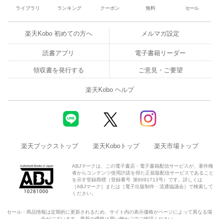
ライブラリ
ランキング
クーポン
無料
セール
楽天Kobo 初めての方へ
メルマガ設定
読書アプリ
電子書籍リーダー
領収書を発行する
ご意見・ご要望
楽天Kobo ヘルプ
楽天ブックストップ
楽天Koboトップ
楽天市場トップ
ABJマークは、この電子書店・電子書籍配信サービスが、著作権
者からコンテンツ使用許諾を得た正規版配信サービスであること
を示す登録商標（登録番号 第6091713号）です。詳しくは
［ABJマーク］または［電子出版制作・流通協議会］で検索して
ください。
セール・商品情報は定期的に更新されるため、サイト内の表示価格がページによって異なる場
合がございます。最新の価格は買い物かごでご確認ください。