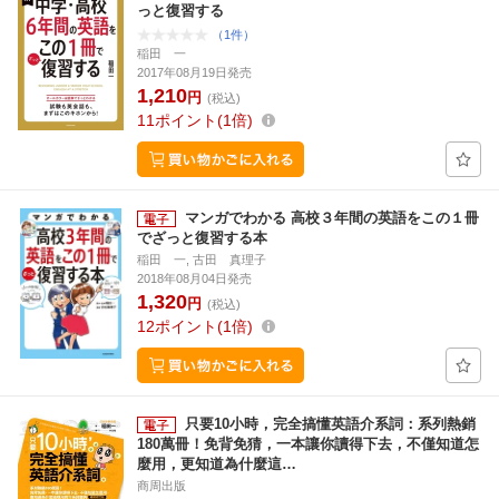
っと復習する
（1件）
稲田 一
2017年08月19日発売
1,210
円
(税込)
11
ポイント
1倍
マンガでわかる 高校３年間の英語をこの１冊
でざっと復習する本
稲田 一, 古田 真理子
2018年08月04日発売
1,320
円
(税込)
12
ポイント
1倍
只要10小時，完全搞懂英語介系詞：系列熱銷
180萬冊！免背免猜，一本讓你讀得下去，不僅知道怎
麼用，更知道為什麼這…
商周出版