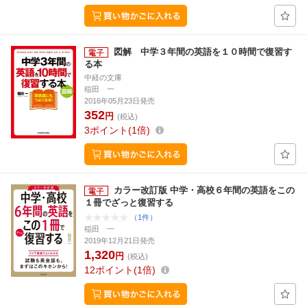
図解 中学３年間の英語を１０時間で復習す
る本
中経の文庫
稲田 一
2016年05月23日発売
352
円
(税込)
3
ポイント
1倍
カラー改訂版 中学・高校６年間の英語をこの
１冊でざっと復習する
（1件）
稲田 一
2019年12月21日発売
1,320
円
(税込)
12
ポイント
1倍