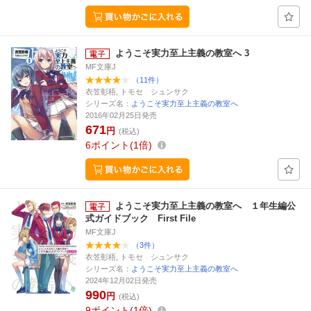
ようこそ実力至上主義の教室へ 3
MF文庫J
（11件）
衣笠彰梧, トモセ シュンサク
シリーズ名：
ようこそ実力至上主義の教室へ
2016年02月25日発売
671
円
(税込)
6
ポイント
1倍
ようこそ実力至上主義の教室へ １年生編公
式ガイドブック First File
MF文庫J
（3件）
衣笠彰梧, トモセ シュンサク
シリーズ名：
ようこそ実力至上主義の教室へ
2024年12月02日発売
990
円
(税込)
9
ポイント
1倍