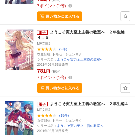
7
ポイント
1倍
ようこそ実力至上主義の教室へ ２年生編
４．５
MF文庫J
（9件）
衣笠彰梧, トモセ シュンサク
シリーズ名：
ようこそ実力至上主義の教室へ
2021年06月25日発売
781
円
(税込)
7
ポイント
1倍
ようこそ実力至上主義の教室へ ２年生編４
MF文庫J
（15件）
衣笠彰梧, トモセ シュンサク
シリーズ名：
ようこそ実力至上主義の教室へ
2021年02月25日発売