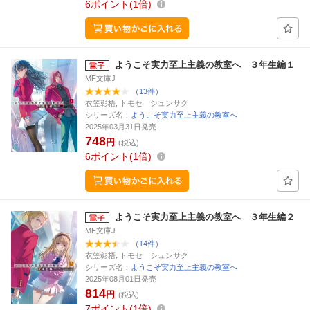
6
ポイント
1倍
ようこそ実力至上主義の教室へ ３年生編１
MF文庫J
（13件）
衣笠彰梧, トモセ シュンサク
シリーズ名：
ようこそ実力至上主義の教室へ
2025年03月31日発売
748
円
(税込)
6
ポイント
1倍
ようこそ実力至上主義の教室へ ３年生編２
MF文庫J
（14件）
衣笠彰梧, トモセ シュンサク
シリーズ名：
ようこそ実力至上主義の教室へ
2025年08月01日発売
814
円
(税込)
7
ポイント
1倍