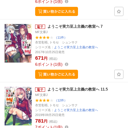
6
ポイント
1倍
ようこそ実力至上主義の教室へ 7
MF文庫J
（11件）
衣笠彰梧, トモセ シュンサク
シリーズ名：
ようこそ実力至上主義の教室へ
2017年10月25日発売
671
円
(税込)
6
ポイント
1倍
ようこそ実力至上主義の教室へ 11.5
MF文庫J
（12件）
衣笠彰梧, トモセ シュンサク
シリーズ名：
ようこそ実力至上主義の教室へ
2019年09月25日発売
781
円
(税込)
7
ポイント
1倍