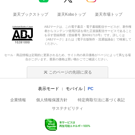
楽天ブックストップ
楽天Koboトップ
楽天市場トップ
ABJマークは、この電子書店・電子書籍配信サービスが、著作権
者からコンテンツ使用許諾を得た正規版配信サービスであること
を示す登録商標（登録番号 第6091713号）です。詳しくは
［ABJマーク］または［電子出版制作・流通協議会］で検索して
ください。
セール・商品情報は定期的に更新されるため、サイト内の表示価格がページによって異なる場
合がございます。最新の価格は買い物かごでご確認ください。
このページの先頭に戻る
表示モード
モバイル
PC
企業情報
個人情報保護方針
特定商取引法に基づく表記
サステナビリティ