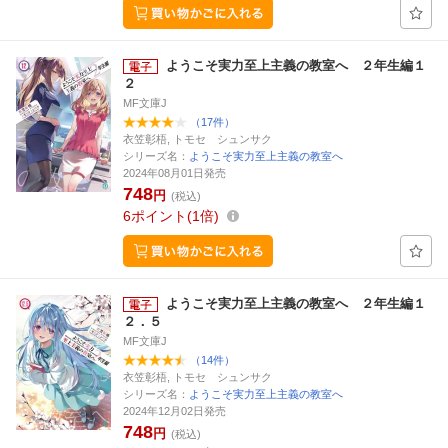
ようこそ実力至上主義の教室へ ２年生編１
２
MF文庫J
（17件）
衣笠彰梧, トモセ シュンサク
シリーズ名：
ようこそ実力至上主義の教室へ
2024年08月01日発売
748
円
(税込)
6
ポイント
1倍
ようこそ実力至上主義の教室へ ２年生編１
２．５
MF文庫J
（14件）
衣笠彰梧, トモセ シュンサク
シリーズ名：
ようこそ実力至上主義の教室へ
2024年12月02日発売
748
円
(税込)