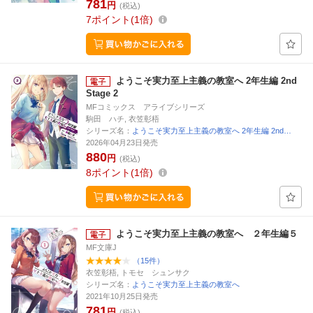
781
円
(税込)
7
ポイント
1倍
ようこそ実力至上主義の教室へ 2年生編 2nd
Stage 2
MFコミックス アライブシリーズ
駒田 ハチ, 衣笠彰梧
シリーズ名：
ようこそ実力至上主義の教室へ 2年生編 2nd…
2026年04月23日発売
880
円
(税込)
8
ポイント
1倍
ようこそ実力至上主義の教室へ ２年生編５
MF文庫J
（15件）
衣笠彰梧, トモセ シュンサク
シリーズ名：
ようこそ実力至上主義の教室へ
2021年10月25日発売
781
円
(税込)