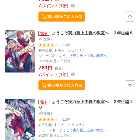
7
ポイント
1倍
ようこそ実力至上主義の教室へ ２年生編８
MF文庫J
（12件）
衣笠彰梧, トモセ シュンサク
シリーズ名：
ようこそ実力至上主義の教室へ
2022年10月25日発売
781
円
(税込)
7
ポイント
1倍
ようこそ実力至上主義の教室へ ２年生編１
０
MF文庫J
（12件）
衣笠彰梧, トモセ シュンサク
シリーズ名：
ようこそ実力至上主義の教室へ
2023年10月25日発売