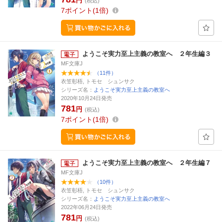
円
(税込)
7
ポイント
1倍
ようこそ実力至上主義の教室へ ２年生編３
MF文庫J
（11件）
衣笠彰梧, トモセ シュンサク
シリーズ名：
ようこそ実力至上主義の教室へ
2020年10月24日発売
781
円
(税込)
7
ポイント
1倍
ようこそ実力至上主義の教室へ ２年生編７
MF文庫J
（10件）
衣笠彰梧, トモセ シュンサク
シリーズ名：
ようこそ実力至上主義の教室へ
2022年06月24日発売
781
円
(税込)