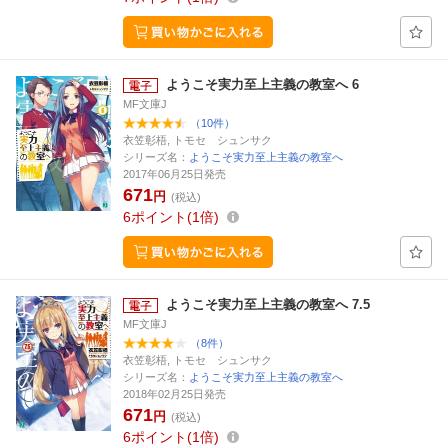
ようこそ実力至上主義の教室へ 6
MF文庫J
（10件）
衣笠彰梧, トモセ シュンサク
シリーズ名：
ようこそ実力至上主義の教室へ
2017年06月25日発売
671
円
(税込)
6
ポイント
1倍
ようこそ実力至上主義の教室へ 7.5
MF文庫J
（8件）
衣笠彰梧, トモセ シュンサク
シリーズ名：
ようこそ実力至上主義の教室へ
2018年02月25日発売
671
円
(税込)
6
ポイント
1倍