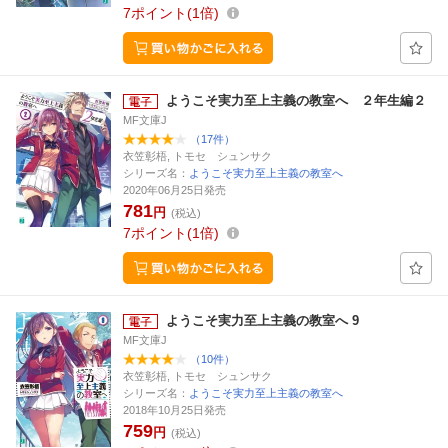
7
ポイント
1倍
ようこそ実力至上主義の教室へ ２年生編２
MF文庫J
（17件）
衣笠彰梧, トモセ シュンサク
シリーズ名：
ようこそ実力至上主義の教室へ
2020年06月25日発売
781
円
(税込)
7
ポイント
1倍
ようこそ実力至上主義の教室へ 9
MF文庫J
（10件）
衣笠彰梧, トモセ シュンサク
シリーズ名：
ようこそ実力至上主義の教室へ
2018年10月25日発売
759
円
(税込)