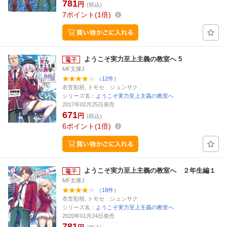
781
円
(税込)
7
ポイント
1倍
ようこそ実力至上主義の教室へ 5
MF文庫J
（12件）
衣笠彰梧, トモセ シュンサク
シリーズ名：
ようこそ実力至上主義の教室へ
2017年02月25日発売
671
円
(税込)
6
ポイント
1倍
ようこそ実力至上主義の教室へ ２年生編１
MF文庫J
（18件）
衣笠彰梧, トモセ シュンサク
シリーズ名：
ようこそ実力至上主義の教室へ
2020年01月24日発売
781