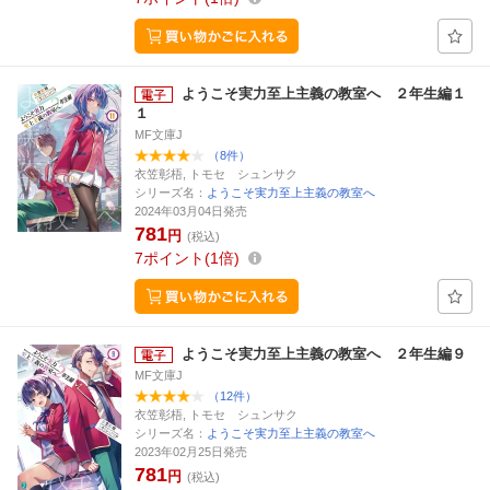
ようこそ実力至上主義の教室へ ２年生編１
１
MF文庫J
（8件）
衣笠彰梧, トモセ シュンサク
シリーズ名：
ようこそ実力至上主義の教室へ
2024年03月04日発売
781
円
(税込)
7
ポイント
1倍
ようこそ実力至上主義の教室へ ２年生編９
MF文庫J
（12件）
衣笠彰梧, トモセ シュンサク
シリーズ名：
ようこそ実力至上主義の教室へ
2023年02月25日発売
781
円
(税込)