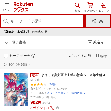
メニュー
「
著者名：衣笠彰梧
」の検索結果
電子書籍
絞込み
セーフサーチ
おすすめ順
標準
1～30件 (全 268件)
ようこそ実力至上主義の教室へ ３年生編４
MF文庫J
（10件）
衣笠彰梧, トモセ シュンサク
シリーズ名：
ようこそ実力至上主義の教室へ
2026年05月30日発売
902
円
(税込)
8
ポイント
1倍