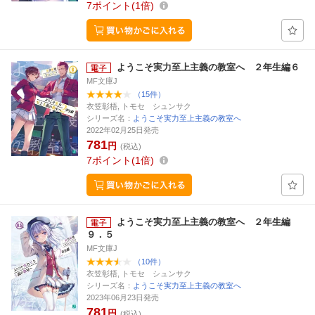
7
ポイント
1倍
ようこそ実力至上主義の教室へ ２年生編６
MF文庫J
（15件）
衣笠彰梧, トモセ シュンサク
シリーズ名：
ようこそ実力至上主義の教室へ
2022年02月25日発売
781
円
(税込)
7
ポイント
1倍
ようこそ実力至上主義の教室へ ２年生編
９．５
MF文庫J
（10件）
衣笠彰梧, トモセ シュンサク
シリーズ名：
ようこそ実力至上主義の教室へ
2023年06月23日発売
781
円
(税込)