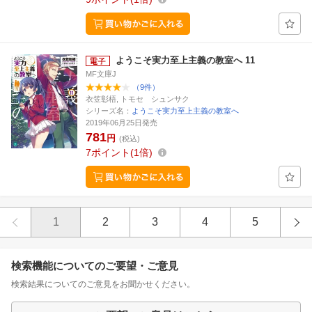
ようこそ実力至上主義の教室へ 11
MF文庫J
（9件）
衣笠彰梧, トモセ シュンサク
シリーズ名：
ようこそ実力至上主義の教室へ
2019年06月25日発売
781
円
(税込)
7
ポイント
1倍
1
2
3
4
5
検索機能についてのご要望・ご意見
検索結果についてのご意見をお聞かせください。