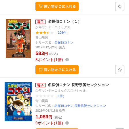
名探偵コナン（１）
少年サンデーコミックス
（108件）
青山剛昌
シリーズ名：
名探偵コナン
2012年12月20日発売
583
円
(税込)
5
ポイント
1倍
名探偵コナン 長野県警セレクション
少年サンデーコミックススペシャル
（1件）
青山剛昌
シリーズ名：
名探偵コナン 長野県警セレクション
2025年04月18日発売
1,089
円
(税込)
9
ポイント
1倍