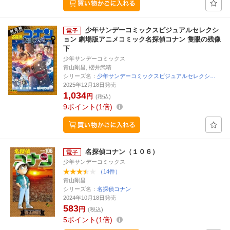
少年サンデーコミックスビジュアルセレクシ
ョン 劇場版アニメコミック名探偵コナン 隻眼の残像
下
少年サンデーコミックス
青山剛昌, 櫻井武晴
シリーズ名：
少年サンデーコミックスビジュアルセレクシ…
2025年12月18日発売
1,034
円
(税込)
9
ポイント
1倍
名探偵コナン（１０６）
少年サンデーコミックス
（14件）
青山剛昌
シリーズ名：
名探偵コナン
2024年10月18日発売
583
円
(税込)
5
ポイント
1倍