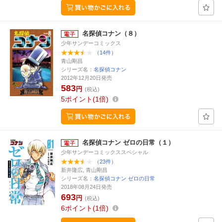
名探偵コナン（８）
少年サンデーコミックス
（14件）
青山剛昌
シリーズ名：
名探偵コナン
2012年12月20日発売
583
円
(税込)
5
ポイント
1倍
名探偵コナン ゼロの日常（１）
少年サンデーコミックススペシャル
（23件）
新井隆広, 青山剛昌
シリーズ名：
名探偵コナン ゼロの日常
2018年08月24日発売
693
円
(税込)
6
ポイント
1倍