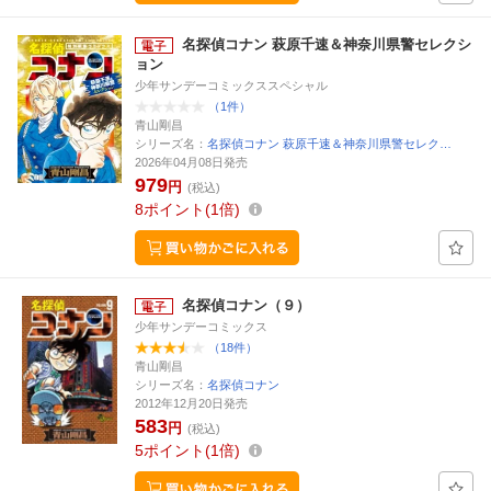
名探偵コナン 萩原千速＆神奈川県警セレクシ
ョン
少年サンデーコミックススペシャル
（1件）
青山剛昌
シリーズ名：
名探偵コナン 萩原千速＆神奈川県警セレク…
2026年04月08日発売
979
円
(税込)
8
ポイント
1倍
名探偵コナン（９）
少年サンデーコミックス
（18件）
青山剛昌
シリーズ名：
名探偵コナン
2012年12月20日発売
583
円
(税込)
5
ポイント
1倍