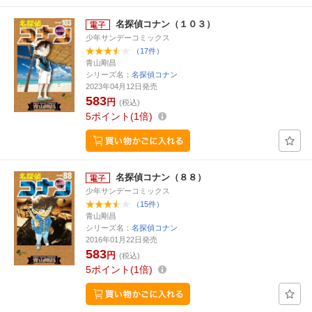
名探偵コナン（１０３）
少年サンデーコミックス
（17件）
青山剛昌
シリーズ名：
名探偵コナン
2023年04月12日発売
583
円
(税込)
5
ポイント
1倍
名探偵コナン（８８）
少年サンデーコミックス
（15件）
青山剛昌
シリーズ名：
名探偵コナン
2016年01月22日発売
583
円
(税込)
5
ポイント
1倍