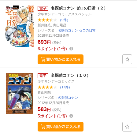
名探偵コナン ゼロの日常（２）
少年サンデーコミックススペシャル
（9件）
新井隆広, 青山剛昌
シリーズ名：
名探偵コナン ゼロの日常
2018年11月02日発売
693
円
(税込)
6
ポイント
1倍
名探偵コナン（１０）
少年サンデーコミックス
（17件）
青山剛昌
シリーズ名：
名探偵コナン
2012年12月20日発売
583
円
(税込)
5
ポイント
1倍