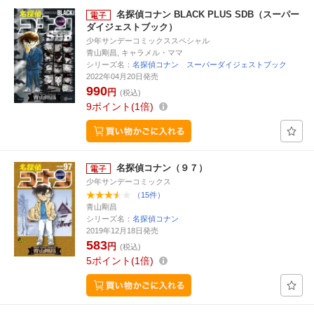
名探偵コナン BLACK PLUS SDB（スーパー
ダイジェストブック）
少年サンデーコミックススペシャル
青山剛昌, キャラメル・ママ
シリーズ名：
名探偵コナン スーパーダイジェストブック
2022年04月20日発売
990
円
(税込)
9
ポイント
1倍
名探偵コナン（９７）
少年サンデーコミックス
（15件）
青山剛昌
シリーズ名：
名探偵コナン
2019年12月18日発売
583
円
(税込)
5
ポイント
1倍