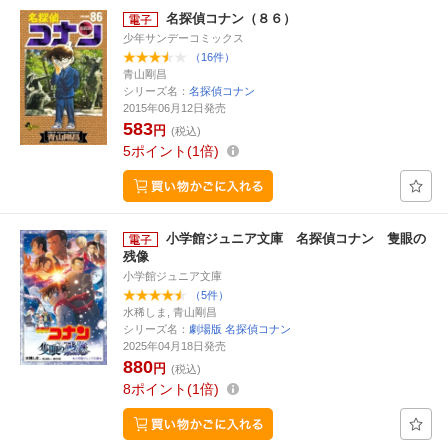
名探偵コナン（８６）
少年サンデーコミックス
（16件）
青山剛昌
シリーズ名：
名探偵コナン
2015年06月12日発売
583
円
(税込)
5
ポイント
1倍
小学館ジュニア文庫 名探偵コナン 隻眼の
残像
小学館ジュニア文庫
（5件）
水稀しま, 青山剛昌
シリーズ名：
劇場版 名探偵コナン
2025年04月18日発売
880
円
(税込)
8
ポイント
1倍