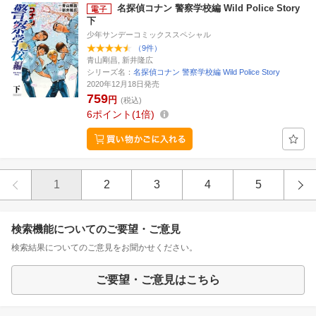
名探偵コナン 警察学校編 Wild Police Story
下
少年サンデーコミックススペシャル
（9件）
青山剛昌, 新井隆広
シリーズ名：
名探偵コナン 警察学校編 Wild Police Story
2020年12月18日発売
759
円
(税込)
6
ポイント
1倍
1
2
3
4
5
検索機能についてのご要望・ご意見
検索結果についてのご意見をお聞かせください。
ご要望・ご意見はこちら