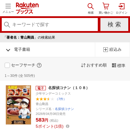
メニュー
「
著者名：青山剛昌
」の検索結果
電子書籍
絞込み
セーフサーチ
おすすめ順
標準
1～30件 (全 505件)
名探偵コナン（１０８）
少年サンデーコミックス
（7件）
青山剛昌
シリーズ名：
名探偵コナン
2026年04月08日発売
583
円
(税込)
5
ポイント
1倍