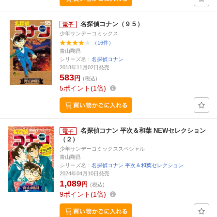
名探偵コナン（９５）
少年サンデーコミックス
（16件）
青山剛昌
シリーズ名：
名探偵コナン
2018年11月02日発売
583
円
(税込)
5
ポイント
1倍
名探偵コナン 平次＆和葉 NEWセレクション
（２）
少年サンデーコミックススペシャル
青山剛昌
シリーズ名：
名探偵コナン 平次＆和葉セレクション
2024年04月10日発売
1,089
円
(税込)
9
ポイント
1倍