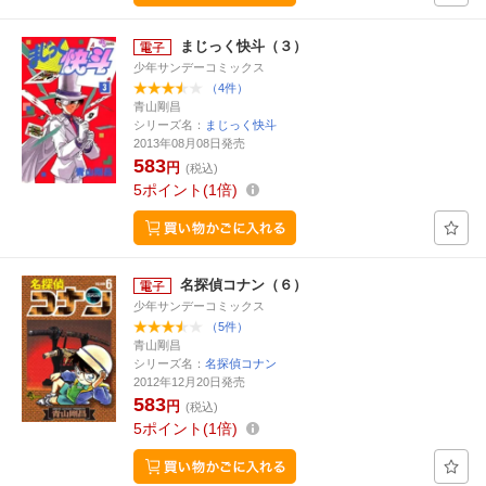
まじっく快斗（３）
少年サンデーコミックス
（4件）
青山剛昌
シリーズ名：
まじっく快斗
2013年08月08日発売
583
円
(税込)
5
ポイント
1倍
名探偵コナン（６）
少年サンデーコミックス
（5件）
青山剛昌
シリーズ名：
名探偵コナン
2012年12月20日発売
583
円
(税込)
5
ポイント
1倍