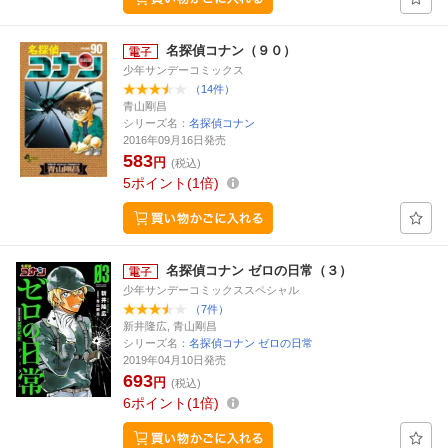
名探偵コナン（９０）
少年サンデーコミックス
（14件）
青山剛昌
シリーズ名：
名探偵コナン
2016年09月16日発売
583
円
(税込)
5
ポイント
1倍
名探偵コナン ゼロの日常（３）
少年サンデーコミックススペシャル
（7件）
新井隆広, 青山剛昌
シリーズ名：
名探偵コナン ゼロの日常
2019年04月10日発売
693
円
(税込)
6
ポイント
1倍