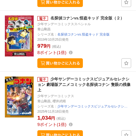
名探偵コナンvs.怪盗キッド 完全版（２）
少年サンデーコミックススペシャル
青山剛昌
シリーズ名：
名探偵コナンvs.怪盗キッド 完全版
2019年10月25日発売
979
円
(税込)
8
ポイント
1倍
少年サンデーコミックスビジュアルセレクシ
ョン 劇場版アニメコミック名探偵コナン 隻眼の残像
上
少年サンデーコミックス
青山剛昌, 櫻井武晴
シリーズ名：
少年サンデーコミックスビジュアルセレクシ…
2025年11月18日発売
1,034
円
(税込)
9
ポイント
1倍