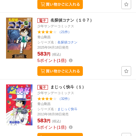
名探偵コナン（１０７）
少年サンデーコミックス
（21件）
青山剛昌
シリーズ名：
名探偵コナン
2025年04月18日発売
583
円
(税込)
5
ポイント
1倍
まじっく快斗（１）
少年サンデーコミックス
（32件）
青山剛昌
シリーズ名：
まじっく快斗
2013年08月08日発売
583
円
(税込)
5
ポイント
1倍