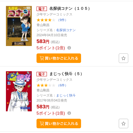
名探偵コナン（１０５）
少年サンデーコミックス
（9件）
青山剛昌
シリーズ名：
名探偵コナン
2024年04月10日発売
583
円
(税込)
5
ポイント
1倍
まじっく快斗（５）
少年サンデーコミックス
（6件）
青山剛昌
シリーズ名：
まじっく快斗
2017年08月04日発売
583
円
(税込)
5
ポイント
1倍