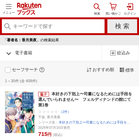
メニュー
「
著者名：香月美夜
」の検索結果
電子書籍
絞込み
セーフサーチ
おすすめ順
標準
1～30件 (全 408件)
本好きの下剋上〜司書になるためには手段を
選んでいられません〜 フェルディナンドの館にて
第1巻
（2件）
千仮, 香月美夜
シリーズ名：
本好きの下剋上〜司書になるためには手段を…
2026年07月15日発売
715
円
(税込)