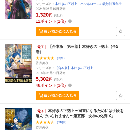
シリーズ名：
本好きの下剋上 ハンネローレの貴族院五年生
2024年08月10日発売
1,320
円
(税込)
12
ポイント
1倍
【合本版 第三部】本好きの下剋上（全5
巻）
（3件）
香月美夜
シリーズ名：
【合本版】本好きの下剋上
2018年05月31日発売
5,302
円
(税込)
48
ポイント
1倍
本好きの下剋上〜司書になるためには手段を
選んでいられません〜第五部「女神の化身IX」
（36件）
香月美夜