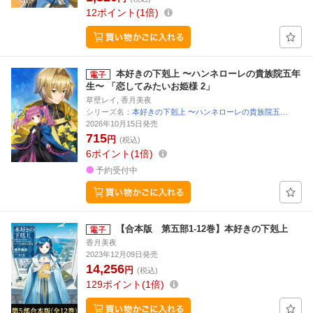
12
ポイント
1倍
本好きの下剋上 〜ハンネローレの貴族院五年
生〜 「恋してみたいお姫様 2」
草壁レイ, 香月美夜
シリーズ名：
本好きの下剋上 〜ハンネローレの貴族院五…
2026年10月15日発売
715
円
(税込)
6
ポイント
1倍
予約受付中
【合本版 第五部1-12巻】本好きの下剋上
香月美夜
2023年12月09日発売
14,256
円
(税込)
129
ポイント
1倍