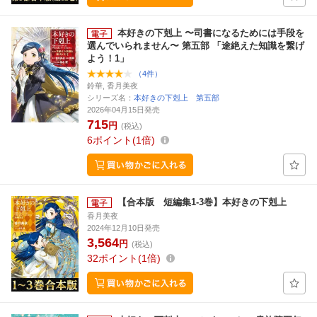
本好きの下剋上 〜司書になるためには手段を
選んでいられません〜 第五部 「途絶えた知識を繋げ
よう！1」
（4件）
鈴華, 香月美夜
シリーズ名：
本好きの下剋上 第五部
2026年04月15日発売
715
円
(税込)
6
ポイント
1倍
【合本版 短編集1-3巻】本好きの下剋上
香月美夜
2024年12月10日発売
3,564
円
(税込)
32
ポイント
1倍