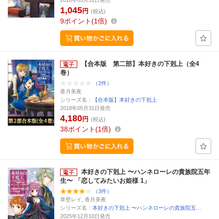
2018年05月31日発売
1,045
円
(税込)
9
ポイント
1倍
【合本版 第二部】本好きの下剋上（全4
巻）
（2件）
香月美夜
シリーズ名：
【合本版】本好きの下剋上
2018年05月31日発売
4,180
円
(税込)
38
ポイント
1倍
本好きの下剋上 〜ハンネローレの貴族院五年
生〜 「恋してみたいお姫様 1」
（3件）
草壁レイ, 香月美夜
シリーズ名：
本好きの下剋上 〜ハンネローレの貴族院五…
2025年12月10日発売