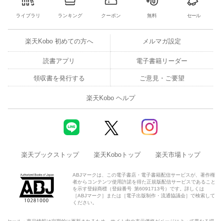
ライブラリ
ランキング
クーポン
無料
セール
楽天Kobo 初めての方へ
メルマガ設定
読書アプリ
電子書籍リーダー
領収書を発行する
ご意見・ご要望
楽天Kobo ヘルプ
楽天ブックストップ
楽天Koboトップ
楽天市場トップ
ABJマークは、この電子書店・電子書籍配信サービスが、著作権
者からコンテンツ使用許諾を得た正規版配信サービスであること
を示す登録商標（登録番号 第6091713号）です。詳しくは
［ABJマーク］または［電子出版制作・流通協議会］で検索して
ください。