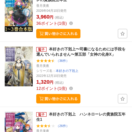
香月美夜
2026年04月10日発売
3,960
円
(税込)
36
ポイント
1倍
本好きの下剋上〜司書になるためには手段を
選んでいられません〜第五部「女神の化身X」
（36件）
香月美夜
シリーズ名：
本好きの下剋上
2022年12月10日発売
1,320
円
(税込)
12
ポイント
1倍
本好きの下剋上 ハンネローレの貴族院五年
生1
（26件）
香月美夜