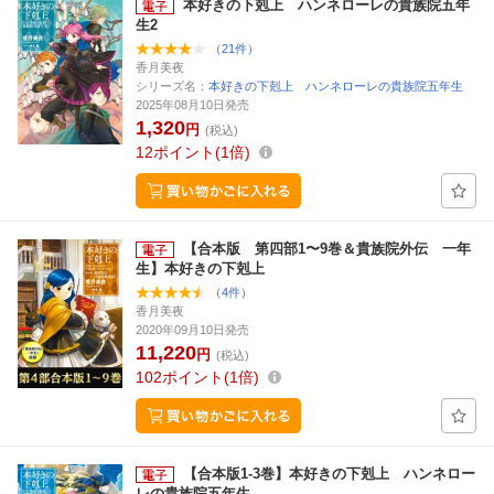
本好きの下剋上 ハンネローレの貴族院五年
生2
（21件）
香月美夜
シリーズ名：
本好きの下剋上 ハンネローレの貴族院五年生
2025年08月10日発売
1,320
円
(税込)
12
ポイント
1倍
【合本版 第四部1〜9巻＆貴族院外伝 一年
生】本好きの下剋上
（4件）
香月美夜
2020年09月10日発売
11,220
円
(税込)
102
ポイント
1倍
【合本版1-3巻】本好きの下剋上 ハンネロー
レの貴族院五年生