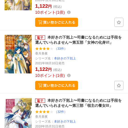
2020年12月10日発売
1,122
円
(税込)
10
ポイント
1倍
本好きの下剋上〜司書になるためには手段を
選んでいられません〜第五部「女神の化身VI」
（33件）
香月美夜
シリーズ名：
本好きの下剋上
2021年08月10日発売
1,122
円
(税込)
10
ポイント
1倍
本好きの下剋上〜司書になるためには手段を
選んでいられません〜第三部「領主の養女III」
（32件）
香月美夜
シリーズ名：
本好きの下剋上
2018年05月31日発売