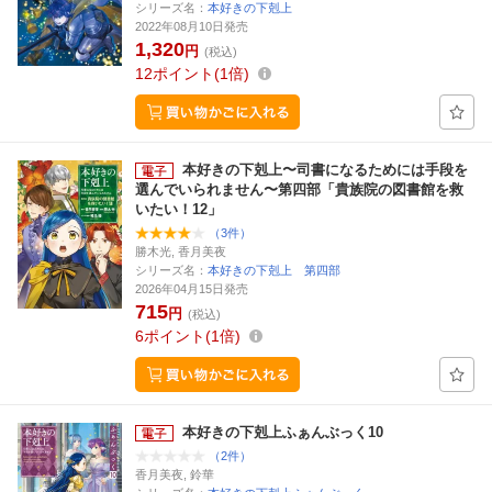
シリーズ名：
本好きの下剋上
2022年08月10日発売
1,320
円
(税込)
12
ポイント
1倍
本好きの下剋上〜司書になるためには手段を
選んでいられません〜第四部「貴族院の図書館を救
いたい！12」
（3件）
勝木光, 香月美夜
シリーズ名：
本好きの下剋上 第四部
2026年04月15日発売
715
円
(税込)
6
ポイント
1倍
本好きの下剋上ふぁんぶっく10
（2件）
香月美夜, 鈴華