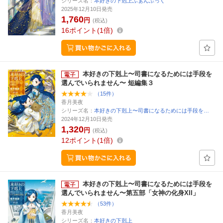
シリーズ名：
本好きの下剋上ふぁんぶっく
2025年12月10日発売
1,760
円
(税込)
16
ポイント
1倍
本好きの下剋上〜司書になるためには手段を
選んでいられません〜 短編集３
（15件）
香月美夜
シリーズ名：
本好きの下剋上〜司書になるためには手段を…
2024年12月10日発売
1,320
円
(税込)
12
ポイント
1倍
本好きの下剋上〜司書になるためには手段を
選んでいられません〜第五部「女神の化身XII」
（53件）
香月美夜
シリーズ名：
本好きの下剋上