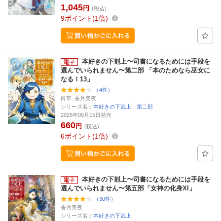
1,045
円
(税込)
9
ポイント
1倍
本好きの下剋上〜司書になるためには手段を
選んでいられません〜第二部 「本のためなら巫女に
なる！13」
（4件）
鈴華, 香月美夜
シリーズ名：
本好きの下剋上 第二部
2025年09月15日発売
660
円
(税込)
6
ポイント
1倍
本好きの下剋上〜司書になるためには手段を
選んでいられません〜第五部「女神の化身XI」
（30件）
香月美夜
シリーズ名：
本好きの下剋上