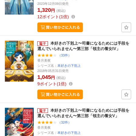
2023年12月09日発売
1,320
円
(税込)
12
ポイント
1倍
本好きの下剋上〜司書になるためには手段を
選んでいられません〜第三部「領主の養女IV」
（33件）
香月美夜
シリーズ名：
本好きの下剋上
2018年05月31日発売
1,045
円
(税込)
9
ポイント
1倍
本好きの下剋上〜司書になるためには手段を
選んでいられません〜第三部「領主の養女V」
（32件）
香月美夜
シリーズ名：
本好きの下剋上