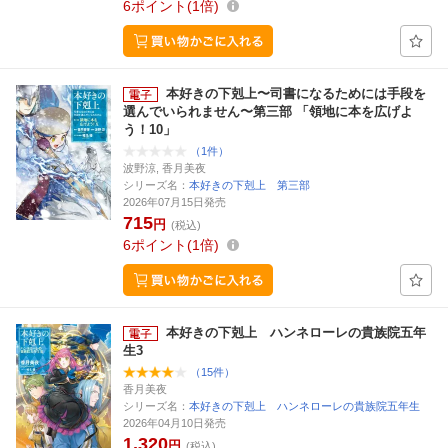
6
ポイント
1倍
本好きの下剋上〜司書になるためには手段を
選んでいられません〜第三部 「領地に本を広げよ
う！10」
（1件）
波野涼, 香月美夜
シリーズ名：
本好きの下剋上 第三部
2026年07月15日発売
715
円
(税込)
6
ポイント
1倍
本好きの下剋上 ハンネローレの貴族院五年
生3
（15件）
香月美夜
シリーズ名：
本好きの下剋上 ハンネローレの貴族院五年生
2026年04月10日発売
1,320
円
(税込)