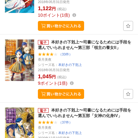
2018年05月31日発売
1,122
円
(税込)
10
ポイント
1倍
本好きの下剋上〜司書になるためには手段を
選んでいられません〜第三部「領主の養女II」
（33件）
香月美夜
シリーズ名：
本好きの下剋上
2018年05月31日発売
1,045
円
(税込)
9
ポイント
1倍
本好きの下剋上〜司書になるためには手段を
選んでいられません〜第五部「女神の化身IV」
（37件）
香月美夜
シリーズ名：
本好きの下剋上