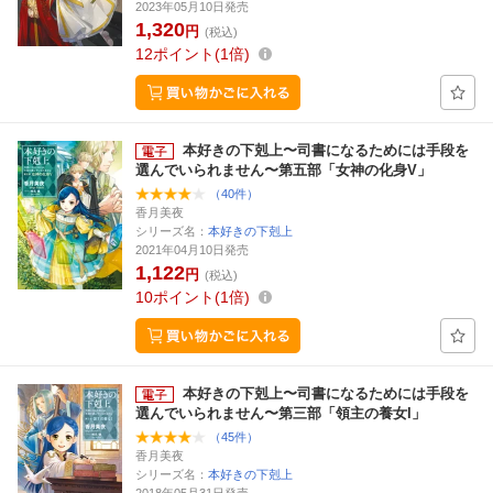
2023年05月10日発売
1,320
円
(税込)
12
ポイント
1倍
本好きの下剋上〜司書になるためには手段を
選んでいられません〜第五部「女神の化身V」
（40件）
香月美夜
シリーズ名：
本好きの下剋上
2021年04月10日発売
1,122
円
(税込)
10
ポイント
1倍
本好きの下剋上〜司書になるためには手段を
選んでいられません〜第三部「領主の養女I」
（45件）
香月美夜
シリーズ名：
本好きの下剋上