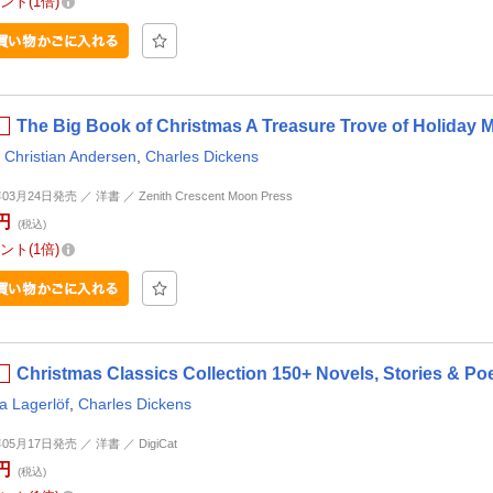
ント
1倍
The Big Book of Christmas A Treasure Trove of Holid
 Christian Andersen
,
Charles Dickens
03月24日発売 ／ 洋書 ／ Zenith Crescent Moon Press
円
(税込)
ント
1倍
Christmas Classics Collection 150+ Novels, Stories & 
a Lagerlöf
,
Charles Dickens
年05月17日発売 ／ 洋書 ／ DigiCat
円
(税込)