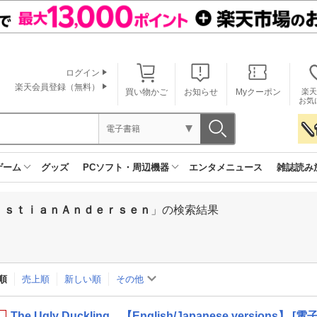
ログイン
楽天会員登録（無料）
買い物かご
お知らせ
Myクーポン
楽天
お気
電子書籍
ゲーム
グッズ
PCソフト・周辺機器
エンタメニュース
雑誌読み
ｉｓｔｉａｎＡｎｄｅｒｓｅｎ
」の検索結果
順
売上順
新しい順
その他
The Ugly Duckling 【English/Japanese versions】 [