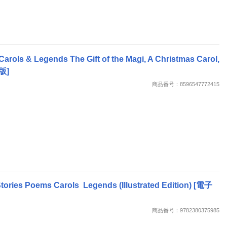
Carols & Legends The Gift of the Magi, A Christmas Carol,
籍版]
商品番号：8596547772415
tories Poems Carols Legends (Illustrated Edition) [電子
商品番号：9782380375985