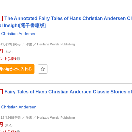
The Annotated Fairy Tales of Hans Christian Andersen Cl
al Insight[電子書籍版]
 Christian Andersen
12月29日発売 ／ 洋書 ／ Heritage Words Publishing
円
(税込)
ント
1倍
Fairy Tales of Hans Christian Andersen Classic Storie
 Christian Andersen
12月24日発売 ／ 洋書 ／ Heritage Words Publishing
円
(税込)
ント
1倍