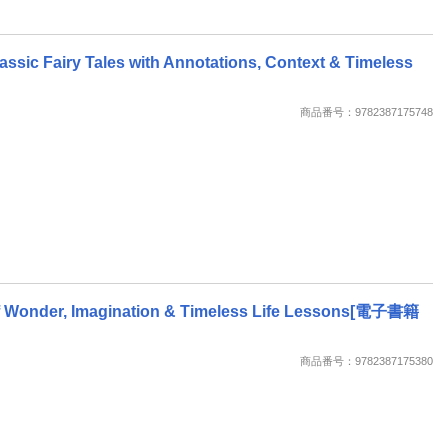
assic Fairy Tales with Annotations, Context & Timeless
商品番号：9782387175748
s of Wonder, Imagination & Timeless Life Lessons[電子書籍
商品番号：9782387175380