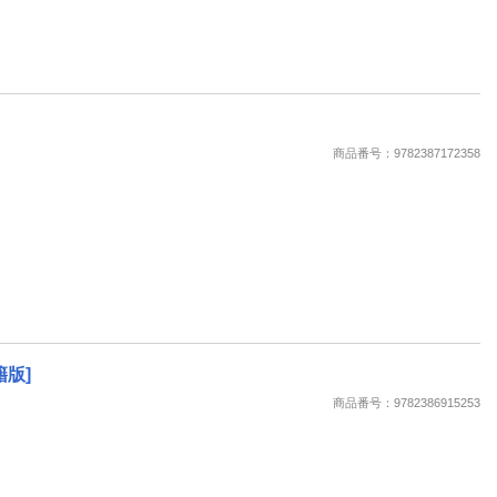
商品番号：9782387172358
書籍版]
商品番号：9782386915253