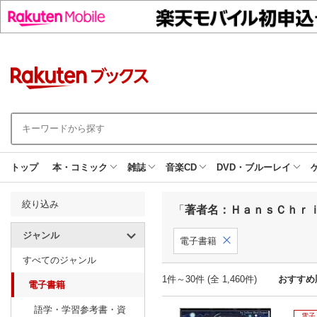
トップ
本・コミック
雑誌
音楽CD
DVD・ブルーレイ
絞り込み
「
著者名：ＨａｎｓＣｈｒ
ジャンル
電子書籍
すべてのジャンル
1件～30件 (全 1,460件)
おすすめ
電子書籍
語学・学習参考書・資
電子