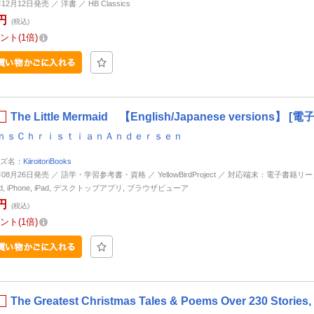
年12月12日発売 ／ 洋書 ／ HB Classics
円
(税込)
ント
1倍
The Little Mermaid 【English/Japanese versions】 [
ｎｓＣｈｒｉｓｔｉａｎＡｎｄｅｒｓｅｎ
ズ名：
KiiroitoriBooks
年08月26日発売 ／ 語学・学習参考書・資格 ／ YellowBirdProject ／ 対応端末：電子書籍リー
oid, iPhone, iPad, デスクトップアプリ, ブラウザビューア
円
(税込)
ント
1倍
The Greatest Christmas Tales & Poems Over 230 Stor