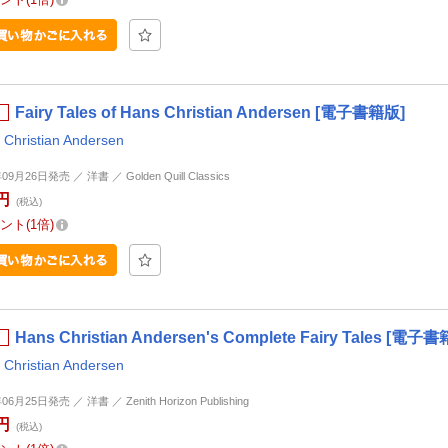
Fairy Tales of Hans Christian Andersen [電子書籍版]
 Christian Andersen
09月26日発売 ／ 洋書 ／ Golden Quill Classics
円
(税込)
ント
1倍
Hans Christian Andersen's Complete Fairy Tales [電子
 Christian Andersen
06月25日発売 ／ 洋書 ／ Zenith Horizon Publishing
円
(税込)