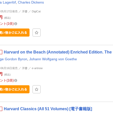
a Lagerlöf
,
Charles Dickens
年05月17日発売 ／ 洋書 ／ DigiCat
円
(税込)
ント
1倍
Harvard on the Beach (Annotated) Enriched Edition.
ge Gordon Byron
,
Johann Wolfgang von Goethe
年06月16日発売 ／ 洋書 ／ e-artnow
円
(税込)
ント
1倍
Harvard Classics (All 51 Volumes) [電子書籍版]