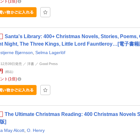
ント
1倍
Santa's Library: 400+ Christmas Novels, Stories, Poems, 
nt Night, The Three Kings, Little Lord Fauntleroy…[電子書
stjerne Bjørnson
,
Selma Lagerlöf
年12月09日発売 ／ 洋書 ／ Good Press
円
(税込)
ント
1倍
The Ultimate Christmas Reading: 400 Christmas Novels S
版]
a May Alcott
,
O. Henry