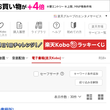
楽天グループのエンタメサービス
電子書籍
楽天市場
楽天Kobo
Kobo
購入履歴
ライブラリ
ヘルプ
初めての方
サービス一覧
本/ゲーム/CD/DVD
に入り
楽天ブックス
雑誌読み放題
楽天マガジン
放題
音楽配信
電子書籍(楽天Kobo)
R18+
音楽配信
楽天ミュージック
動画配信
セーフサーチ
キーワード条件追加
楽天TV
動画配信ガイド
絞り込み全解除
Rakuten PLAY
無料テレビ
表示件数：
30件
Rチャンネル
チケット
電子書籍版]