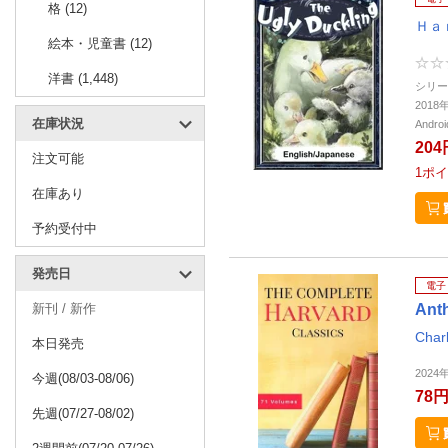
格 (12)
Ｈａ
絵本・児童書 (12)
洋書 (1,448)
シリー
2018
在庫状況
Andr
204
注文可能
1
ポイ
在庫あり
予約受付中
発売日
電子
新刊 / 新作
Ant
Char
本日発売
2024
今週(08/03-08/06)
78
先週(07/27-08/02)