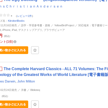
ｎｓＣｈｒｉｓｔｉａｎＡｎｄｅｒｓｅｎ
-
（
レビュー1件
）
ズ名：
KiiroitoriBooks
年11月16日発売 ／ 語学・学習参考書・資格 ／ YellowBirdProject ／ 対応端末：電子書籍リー
oid, iPhone, iPad, デスクトップアプリ, ブラウザビューア
円
(税込)
ント
1倍
The Complete Harvard Classics - ALL 71 Volumes: The Fiv
hology of the Greatest Works of World Literature [電子書籍版
les Darwin
,
John Milton
年02月24日発売 ／ 洋書 ／ Biblioteq
円
(税込)