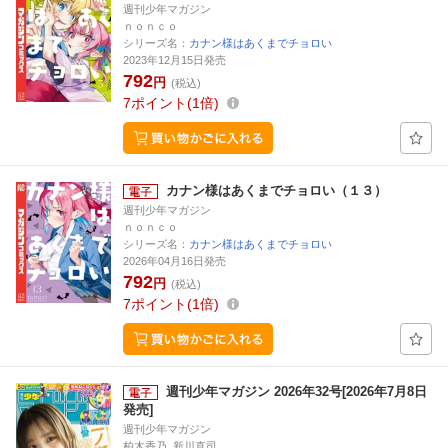
週刊少年マガジン
ｎｏｎｃｏ
シリーズ名：
カナン様はあくまでチョロい
2023年12月15日発売
792
円
(税込)
7
ポイント
1倍
カナン様はあくまでチョロい（１３）
週刊少年マガジン
ｎｏｎｃｏ
シリーズ名：
カナン様はあくまでチョロい
2026年04月16日発売
792
円
(税込)
7
ポイント
1倍
週刊少年マガジン 2026年32号[2026年7月8日
発売]
週刊少年マガジン
柏木香乃, 新川直司