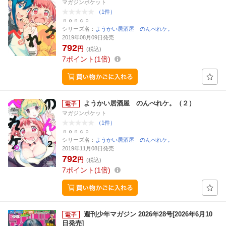
マガジンポケット
（1件）
ｎｏｎｃｏ
シリーズ名：
ようかい居酒屋 のんべれケ。
2019年08月09日発売
792
円
(税込)
7
ポイント
1倍
ようかい居酒屋 のんべれケ。（２）
マガジンポケット
（1件）
ｎｏｎｃｏ
シリーズ名：
ようかい居酒屋 のんべれケ。
2019年11月08日発売
792
円
(税込)
7
ポイント
1倍
週刊少年マガジン 2026年28号[2026年6月10
日発売]