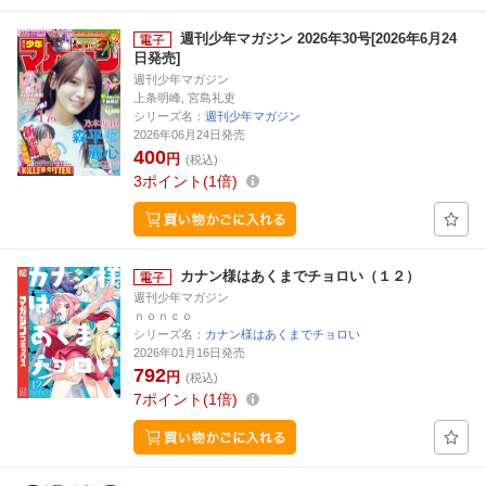
週刊少年マガジン 2026年30号[2026年6月24
日発売]
週刊少年マガジン
上条明峰, 宮島礼吏
シリーズ名：
週刊少年マガジン
2026年06月24日発売
400
円
(税込)
3
ポイント
1倍
カナン様はあくまでチョロい（１２）
週刊少年マガジン
ｎｏｎｃｏ
シリーズ名：
カナン様はあくまでチョロい
2026年01月16日発売
792
円
(税込)
7
ポイント
1倍