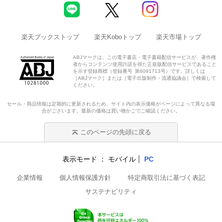
楽天ブックストップ
楽天Koboトップ
楽天市場トップ
ABJマークは、この電子書店・電子書籍配信サービスが、著作権
者からコンテンツ使用許諾を得た正規版配信サービスであること
を示す登録商標（登録番号 第6091713号）です。詳しくは
［ABJマーク］または［電子出版制作・流通協議会］で検索して
ください。
セール・商品情報は定期的に更新されるため、サイト内の表示価格がページによって異なる場
合がございます。最新の価格は買い物かごでご確認ください。
このページの先頭に戻る
表示モード
モバイル
PC
企業情報
個人情報保護方針
特定商取引法に基づく表記
サステナビリティ