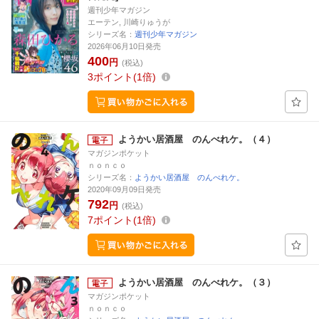
週刊少年マガジン
エーテン, 川崎りゅうが
シリーズ名：
週刊少年マガジン
2026年06月10日発売
400
円
(税込)
3
ポイント
1倍
ようかい居酒屋 のんべれケ。（４）
マガジンポケット
ｎｏｎｃｏ
シリーズ名：
ようかい居酒屋 のんべれケ。
2020年09月09日発売
792
円
(税込)
7
ポイント
1倍
ようかい居酒屋 のんべれケ。（３）
マガジンポケット
ｎｏｎｃｏ