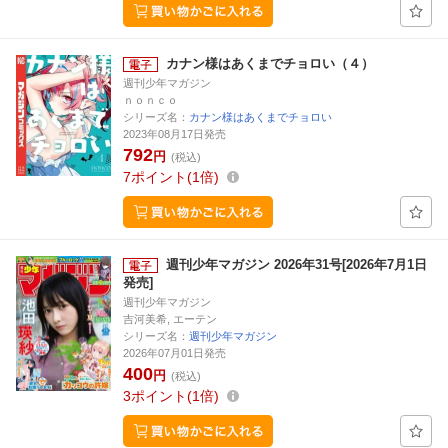
カナン様はあくまでチョロい（４）
週刊少年マガジン
ｎｏｎｃｏ
シリーズ名：
カナン様はあくまでチョロい
2023年08月17日発売
792
円
(税込)
7
ポイント
1倍
週刊少年マガジン 2026年31号[2026年7月1日
発売]
週刊少年マガジン
吉河美希, エーテン
シリーズ名：
週刊少年マガジン
2026年07月01日発売
400
円
(税込)
3
ポイント
1倍