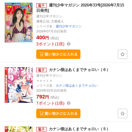
週刊少年マガジン 2026年33号[2026年7月15
日発売]
週刊少年マガジン
瀬尾公治, 大暮維人
シリーズ名：
週刊少年マガジン
2026年07月15日発売
400
円
(税込)
3
ポイント
1倍
カナン様はあくまでチョロい（６）
週刊少年マガジン
ｎｏｎｃｏ
シリーズ名：
カナン様はあくまでチョロい
2024年03月15日発売
792
円
(税込)
7
ポイント
1倍
カナン様はあくまでチョロい（５）