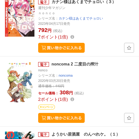
カナン様はあくまでチョロい（３）
週刊少年マガジン
ｎｏｎｃｏ
シリーズ名：
カナン様はあくまでチョロい
2023年04月17日発売
792
円
(税込)
7
ポイント
1倍
noncoma 2 二度目の搾汁
nonco
シリーズ名：
noncoma
2020年03月20日発売
通常価格：
440円
308
円
セール価格：
(税込)
2
ポイント
1倍
ようかい居酒屋 のんべれケ。（１）