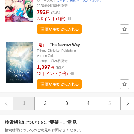
シリーズ名：
ようかい居酒屋 のんべれケ。
2020年04月09日発売
792
円
(税込)
7
ポイント
1倍
The Narrow Way
Trilogy Christian Publishing
Vernon Cole
2025年11月25日発売
1,397
円
(税込)
12
ポイント
1倍
1
2
3
4
5
検索機能についてのご要望・ご意見
検索結果についてのご意見をお聞かせください。