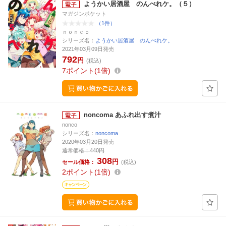
ようかい居酒屋 のんべれケ。（５）
マガジンポケット
（1件）
ｎｏｎｃｏ
シリーズ名：
ようかい居酒屋 のんべれケ。
2021年03月09日発売
792
円
(税込)
7
ポイント
1倍
noncoma あふれ出す煮汁
nonco
シリーズ名：
noncoma
2020年03月20日発売
通常価格：
440円
308
円
セール価格：
(税込)
2
ポイント
1倍