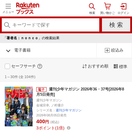
メニュー
「
著者名：ｎｏｎｃｏ
」の検索結果
電子書籍
絞込み
セーフサーチ
おすすめ順
標準
1～30件 (全 104件)
週刊少年マガジン 2026年36・37号[2026年8
月5日発売]
週刊少年マガジン
金城宗幸, ノ村優介
シリーズ名：
週刊少年マガジン
2026年08月05日発売
400
円
(税込)
3
ポイント
1倍