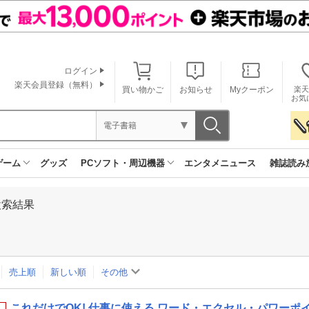
ログイン
楽天会員登録（無料）
買い物かご
お知らせ
Myクーポン
楽天
お気
電子書籍
ゲーム
グッズ
PCソフト・周辺機器
エンタメニュース
雑誌読み
検索結果
売上順
新しい順
その他
これだけでOK! 仕事に使える ワード・エクセル・パワーポイ