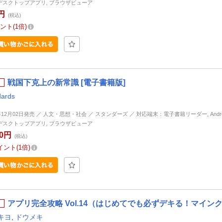
d, デスクトップアプリ, ブラウザビューア
円
(税込)
ント
1倍
戦国下克上の新常識 [電子書籍版]
dards
年12月02日発売 ／ 人文・思想・社会 ／ スタンダーズ ／ 対応端末：電子書籍リーダー, Android, 
d, デスクトップアプリ, ブラウザビューア
00円
(税込)
イント
1倍
アプリ完全攻略 Vol.14（はじめてでも必ずデキる！マインクラフト
キヨ
,
ドウメキ