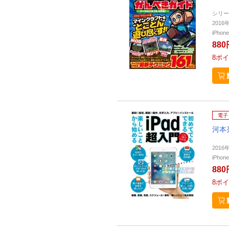
シリー
201
iPho
880
8
ポイ
電子
河本
201
iPho
880
8
ポイ