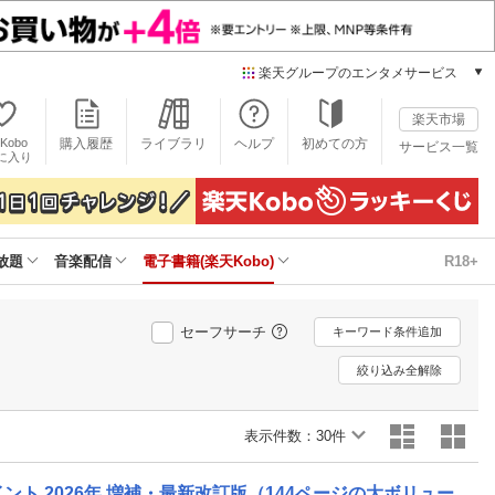
楽天グループのエンタメサービス
電子書籍
楽天市場
楽天Kobo
Kobo
購入履歴
ライブラリ
ヘルプ
初めての方
サービス一覧
本/ゲーム/CD/DVD
に入り
楽天ブックス
雑誌読み放題
楽天マガジン
放題
音楽配信
電子書籍(楽天Kobo)
R18+
音楽配信
楽天ミュージック
動画配信
セーフサーチ
キーワード条件追加
楽天TV
動画配信ガイド
絞り込み全解除
Rakuten PLAY
無料テレビ
表示件数：
30件
Rチャンネル
チケット
ント 2026年 増補・最新改訂版（144ページの大ボリュー