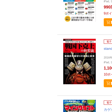
iPa
990
9
ポイ
電子
stan
2016
iPa
1,1
10
ポ
電子
カゲ