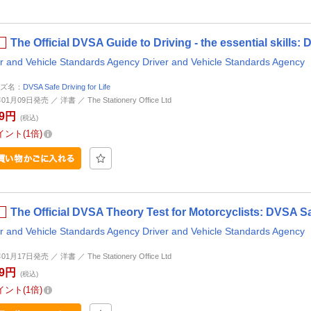
The Official DVSA Guide to Driving - the essential ski
er and Vehicle Standards Agency Driver and Vehicle Standards Agency
ズ名：
DVSA Safe Driving for Life
01月09日発売 ／ 洋書 ／ The Stationery Office Ltd
59円
(税込)
イント
1倍
The Official DVSA Theory Test for Motorcyclists: DVS
er and Vehicle Standards Agency Driver and Vehicle Standards Agency
01月17日発売 ／ 洋書 ／ The Stationery Office Ltd
59円
(税込)
イント
1倍