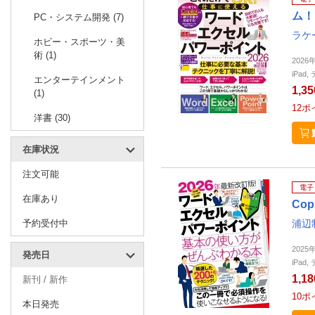
ム！
PC・システム開発 (7)
ラケ
ホビー・スポーツ・美
術 (1)
2026
iPa
エンターテインメント
1,3
(1)
12
ポ
洋書 (30)
在庫状況
注文可能
電子
在庫あり
Co
予約受付中
浦辺
2025
発売日
iPa
1,1
新刊 / 新作
10
ポ
本日発売