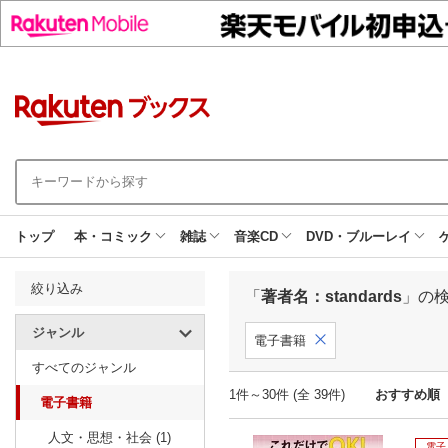
トップ
本・コミック
雑誌
音楽CD
DVD・ブルーレイ
絞り込み
「
著者名：standards
」の
ジャンル
電子書籍
すべてのジャンル
1件～30件 (全 39件)
おすすめ順
電子書籍
人文・思想・社会 (1)
電子