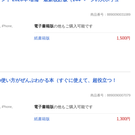
楽天チケット
エンタメニュース
推し楽
商品番号：8890090031089
電子書籍版
の他もご購入可能です
Phone,
紙書籍版
1,500円
基本の使い方がぜんぶわかる本（すぐに使えて、超役立つ！
商品番号：8890090007079
電子書籍版
の他もご購入可能です
Phone,
紙書籍版
1,300円