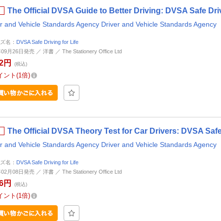
The Official DVSA Guide to Better Driving: DVSA Safe
er and Vehicle Standards Agency Driver and Vehicle Standards Agency
ズ名：
DVSA Safe Driving for Life
09月26日発売 ／ 洋書 ／ The Stationery Office Ltd
02円
(税込)
イント
1倍
The Official DVSA Theory Test for Car Drivers: DVSA 
er and Vehicle Standards Agency Driver and Vehicle Standards Agency
ズ名：
DVSA Safe Driving for Life
02月08日発売 ／ 洋書 ／ The Stationery Office Ltd
46円
(税込)
イント
1倍