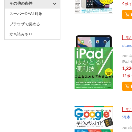
その他の条件
9
ポイ
スーパーDEAL対象
ブラウザで読める
立ち読みあり
電子
stan
2019
iPa
1,3
12
ポ
電子
河本 亮
2017