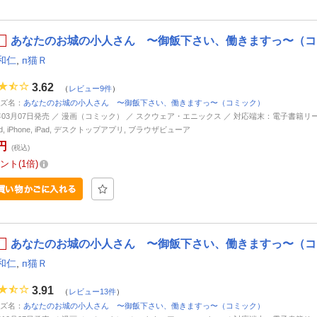
あなたのお城の小人さん 〜御飯下さい、働きますっ〜（コミ
和仁
,
п猫Ｒ
3.62
（
レビュー9件
）
ズ名：
あなたのお城の小人さん 〜御飯下さい、働きますっ〜（コミック）
5年03月07日発売 ／ 漫画（コミック） ／ スクウェア・エニックス ／ 対応端末：電子書籍リ
oid, iPhone, iPad, デスクトップアプリ, ブラウザビューア
円
(税込)
ント
1倍
あなたのお城の小人さん 〜御飯下さい、働きますっ〜（コミ
和仁
,
п猫Ｒ
3.91
（
レビュー13件
）
ズ名：
あなたのお城の小人さん 〜御飯下さい、働きますっ〜（コミック）