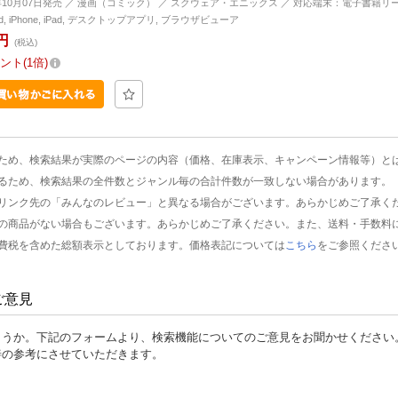
4年10月07日発売 ／ 漫画（コミック） ／ スクウェア・エニックス ／ 対応端末：電子書籍リ
oid, iPhone, iPad, デスクトップアプリ, ブラウザビューア
円
(税込)
ント
1倍
ため、検索結果が実際のページの内容（価格、在庫表示、キャンペーン情報等）と
るため、検索結果の全件数とジャンル毎の合計件数が一致しない場合があります。
リンク先の「みんなのレビュー」と異なる場合がございます。あらかじめご了承く
の商品がない場合もございます。あらかじめご了承ください。また、送料・手数料
費税を含めた総額表示としております。価格表記については
こちら
をご参照くださ
ご意見
ょうか。下記のフォームより、検索機能についてのご意見をお聞かせください
善の参考にさせていただきます。