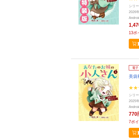
シリー
202
Andr
1,4
13
ポ
電子
美袋
シリー
202
Andr
770
7
ポイ