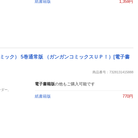
紙書籍版
1,359円
ック） 5巻通常版 （ガンガンコミックスＵＰ！）[電子書
商品番号：7328131415888
電子書籍版
の他もご購入可能です
ーダー,
紙書籍版
770円