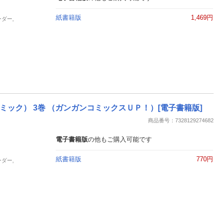
紙書籍版
1,469円
ーダー,
ック） 3巻 （ガンガンコミックスＵＰ！）[電子書籍版]
商品番号：7328129274682
電子書籍版
の他もご購入可能です
紙書籍版
770円
ーダー,