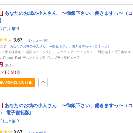
あなたのお城の小人さん 〜御飯下さい、働きますっ〜（コミ
]
和仁
,
п猫Ｒ
3.67
（
レビュー4件
）
ズ名：
あなたのお城の小人さん 〜御飯下さい、働きますっ〜（コミック）
6年03月06日発売 ／ 漫画（コミック） ／ スクウェア・エニックス ／ 対応端末：電子書籍リ
oid, iPhone, iPad, デスクトップアプリ, ブラウザビューア
円
(税込)
ント
1倍
あなたのお城の小人さん 〜御飯下さい、働きますっ〜（コミ
）[電子書籍版]
和仁
,
п猫Ｒ
3.67
（
レビュー3件
）