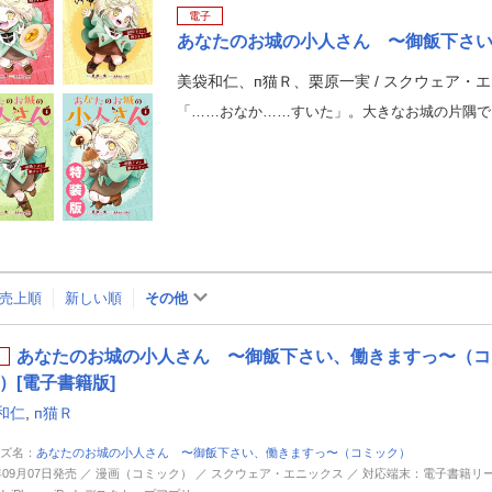
電子
あなたのお城の小人さん 〜御飯下さ
美袋和仁、п猫Ｒ、栗原一実
/
スクウェア・エ
売上順
新しい順
その他
あなたのお城の小人さん 〜御飯下さい、働きますっ〜（コミ
）[電子書籍版]
和仁
,
п猫Ｒ
ズ名：
あなたのお城の小人さん 〜御飯下さい、働きますっ〜（コミック）
6年09月07日発売 ／ 漫画（コミック） ／ スクウェア・エニックス ／ 対応端末：電子書籍リ