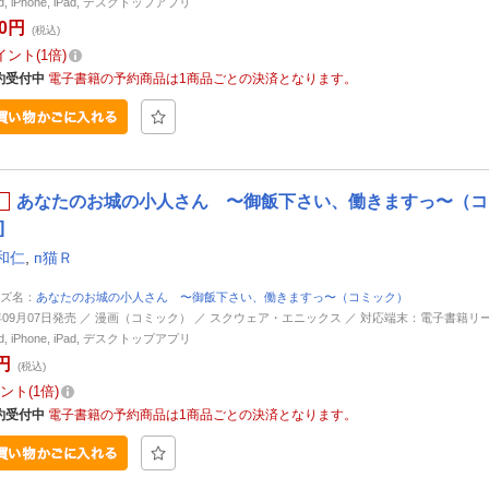
id, iPhone, iPad, デスクトップアプリ
60円
(税込)
イント
1倍
約受付中
電子書籍の予約商品は1商品ごとの決済となります。
あなたのお城の小人さん 〜御飯下さい、働きますっ〜（コミ
]
和仁
,
п猫Ｒ
ズ名：
あなたのお城の小人さん 〜御飯下さい、働きますっ〜（コミック）
6年09月07日発売 ／ 漫画（コミック） ／ スクウェア・エニックス ／ 対応端末：電子書籍リ
id, iPhone, iPad, デスクトップアプリ
円
(税込)
ント
1倍
約受付中
電子書籍の予約商品は1商品ごとの決済となります。