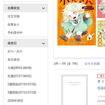
在庫状況
注文可能
在庫あり
予約受付中
発売日
新刊 / 新作
本日発売
1件～7件 (全 7件)
おすすめ順
今週(08/03-08/09)
先週(07/27-08/02)
電子
Ｐ！
2週間前(07/20-07/26)
美袋
3週間前(07/13-07/19)
シリー
2026年08月
202