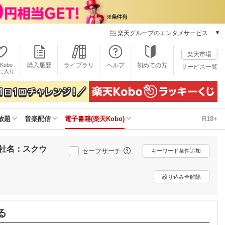
楽天グループのエンタメサービス
電子書籍
楽天市場
楽天Kobo
Kobo
購入履歴
ライブラリ
ヘルプ
初めての方
サービス一覧
本/ゲーム/CD/DVD
に入り
楽天ブックス
雑誌読み放題
楽天マガジン
放題
音楽配信
電子書籍(楽天Kobo)
R18+
音楽配信
楽天ミュージック
動画配信
社名：スクウ
セーフサーチ
キーワード条件追加
楽天TV
動画配信ガイド
絞り込み全解除
Rakuten PLAY
無料テレビ
Rチャンネル
る
チケット