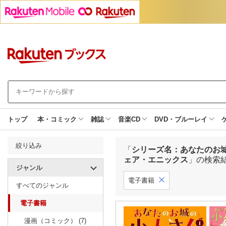
トップ
本・コミック
雑誌
音楽CD
DVD・ブルーレイ
絞り込み
「
シリーズ名：あなたのお
ェア・エニックス
」の検索
ジャンル
電子書籍
すべてのジャンル
電子書籍
漫画（コミック） (7)