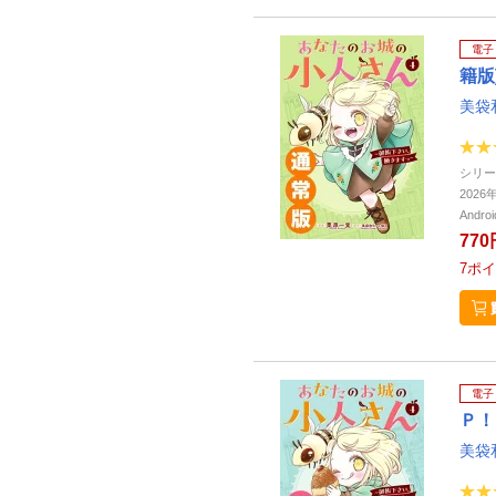
電子
籍版
美袋
シリー
202
Andr
770
7
ポイ
電子
Ｐ！
美袋