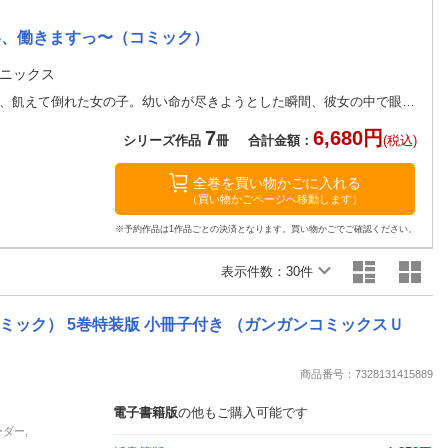
楽天チケット
エンタメニュース
い、働きますっ〜（コミック）
推し楽
ニックス
「……おなか……すいた」。大きなお城の片隅で、飢えて倒れた女の子。幼い命が尽きようとした瞬間、彼女の中で眼を覚ましたのは、元日本人ＯＬの相模千尋。「……死んでたまるかっ！」。食べ物を探してお城をさまよう千尋は、やがて優しい料理人たちと出会います。「御飯下さい！働きますっ！」。小さな体で懸命に、お城の厨房を駆け回りついたあだ名は「小人さん」！多くの人に愛されて今日もお城を駆け回る！だけど、彼女は
7
6,680円
シリーズ作品
冊
合計金額：
(税込)
全巻を買い物かごに入れる
（買い物かごページへ移動します）
※予約作品は1作品ごとの決済となります。買い物かごでご確認ください。
表示件数：
30件
ック） 5巻特装版 小冊子付き （ガンガンコミックスＵ
商品番号：7328131415889
電子書籍版
の他もご購入可能です
ーダー,