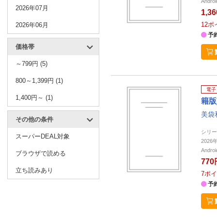
Andro
2026年07月
1,3
12
ポ
2026年06月
予
価格帯
～799円 (5)
800～1,399円 (1)
電子
1,400円～ (1)
籍版
美袋
その他の条件
シリー
スーパーDEAL対象
202
Andro
ブラウザで読める
770
立ち読みあり
7
ポイ
予