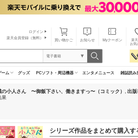
ログイン
楽天会員登録（無料）
買い物かご
お知らせ
Myクーポン
楽天
お気
電子書籍
ゲーム
グッズ
PCソフト・周辺機器
エンタメニュース
雑誌読み
城の小人さん 〜御飯下さい、働きますっ〜（コミック）
,
出版
結果
シリーズ作品をまとめて購入す