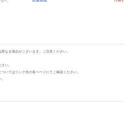
紙書籍版
770円
ーダー,
は異なる場合がございます。ご注意ください。
ださい。
についてはリンク先の各ページにてご確認ください。
い。
。