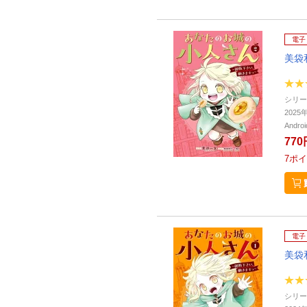
電子
美袋
シリー
202
Andr
770
7
ポイ
電子
美袋
シリー