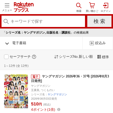
メニュー
「
シリーズ名：ヤングマガジン, 出版社名：講談社
」の検索結果
電子書籍
絞込み
セーフサーチ
シリーズNo.新しい順
標準
1～12件 (全 12件)
ヤングマガジン 2026年36・37号 [2026年8月3
日発売]
ヤングマガジン
五褒美, つくものい
シリーズ名：
ヤングマガジン
2026年08月03日発売
510
円
(税込)
4
ポイント
1倍