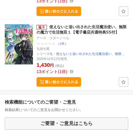
13
ポイント
1倍
使えないと追い出された生活魔法使い、無限
の魔力で生活無双１【電子書店共通特典SS付】
アース・スターノベル
（1件）
九頭七尾
シリーズ名：
使えないと追い出された生活魔法使い、無限…
2025年12月17日発売
1,430
円
(税込)
13
ポイント
1倍
検索機能についてのご要望・ご意見
検索結果についてのご意見をお聞かせください。
ご要望・ご意見はこちら