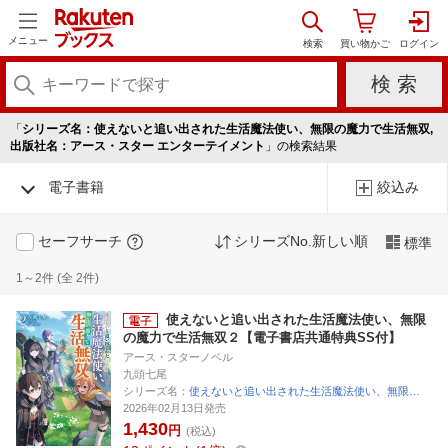
メニュー
「
シリーズ名：使えないと追い出された生活魔法使い、無限の魔力で生活無双,
出版社名：アース・スター エンターテイメント
」の検索結果
電子書籍
絞込み
セーフサーチ
シリーズNo.新しい順
標準
1～2件 (全 2件)
使えないと追い出された生活魔法使い、無限
の魔力で生活無双２【電子書店共通特典SS付】
アース・スターノベル
九頭七尾
シリーズ名：
使えないと追い出された生活魔法使い、無限…
2026年02月13日発売
1,430
円
(税込)