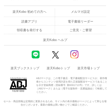
楽天Kobo 初めての方へ
メルマガ設定
読書アプリ
電子書籍リーダー
領収書を発行する
ご意見・ご要望
楽天Kobo ヘルプ
楽天ブックストップ
楽天Koboトップ
楽天市場トップ
ABJマークは、この電子書店・電子書籍配信サービスが、著作権
者からコンテンツ使用許諾を得た正規版配信サービスであること
を示す登録商標（登録番号 第6091713号）です。詳しくは
［ABJマーク］または［電子出版制作・流通協議会］で検索して
ください。
セール・商品情報は定期的に更新されるため、サイト内の表示価格がページによって異なる場
合がございます。最新の価格は買い物かごでご確認ください。