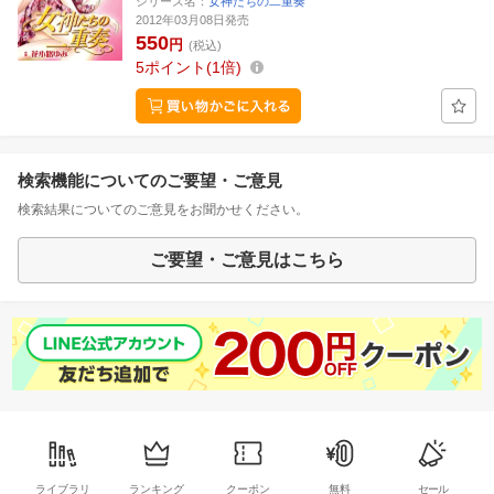
シリーズ名：
女神たちの二重奏
2012年03月08日発売
550
円
(税込)
5
ポイント
1倍
検索機能についてのご要望・ご意見
検索結果についてのご意見をお聞かせください。
ご要望・ご意見はこちら
ライブラリ
ランキング
クーポン
無料
セール