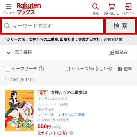
メニュー
「
シリーズ名：女神たちの二重奏, 出版社名：実業之日本社
」の検索結果
電子書籍
絞込み
セーフサーチ
シリーズNo.新しい順
標準
1～10件 (全 10件)
女神たちの二重奏10
マンサンコミックス
（2件）
花小路ゆみ
シリーズ名：
女神たちの二重奏
2012年07月25日発売
550
円
(税込)
5
ポイント
1倍