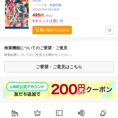
朝松健
シリーズ名：
私闘学園
2015年09月29日発売
495
円
(税込)
4
ポイント
1倍
検索機能についてのご要望・ご意見
検索結果についてのご意見をお聞かせください。
ご要望・ご意見はこちら