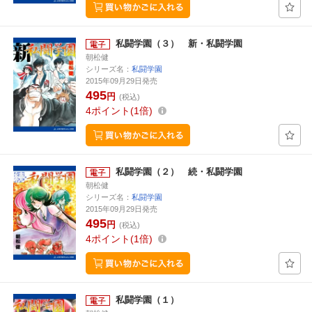
私闘学園（３） 新・私闘学園
朝松健
シリーズ名：
私闘学園
2015年09月29日発売
495
円
(税込)
4
ポイント
1倍
私闘学園（２） 続・私闘学園
朝松健
シリーズ名：
私闘学園
2015年09月29日発売
495
円
(税込)
4
ポイント
1倍
私闘学園（１）