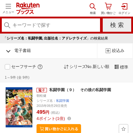
メニュー
「
シリーズ名：私闘学園, 出版社名：アドレナライズ
」の検索結果
電子書籍
絞込み
セーフサーチ
シリーズNo.新しい順
標準
1～9件 (全 9件)
私闘学園（９） その後の私闘学園
朝松健
シリーズ名：
私闘学園
2015年09月29日発売
495
円
(税込)
4
ポイント
1倍