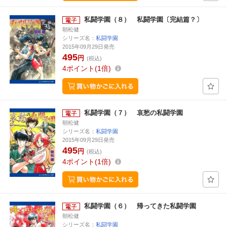
私闘学園（８） 私闘学園〔完結篇？〕
朝松健
シリーズ名：
私闘学園
2015年09月29日発売
495
円
(税込)
4
ポイント
1倍
私闘学園（７） 哀愁の私闘学園
朝松健
シリーズ名：
私闘学園
2015年09月29日発売
495
円
(税込)
4
ポイント
1倍
私闘学園（６） 帰ってきた私闘学園
朝松健
シリーズ名：
私闘学園