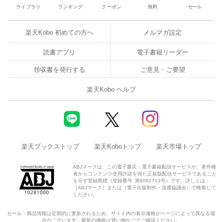
ライブラリ
ランキング
クーポン
無料
セール
楽天Kobo 初めての方へ
メルマガ設定
読書アプリ
電子書籍リーダー
領収書を発行する
ご意見・ご要望
楽天Kobo ヘルプ
楽天ブックストップ
楽天Koboトップ
楽天市場トップ
ABJマークは、この電子書店・電子書籍配信サービスが、著作権
者からコンテンツ使用許諾を得た正規版配信サービスであること
を示す登録商標（登録番号 第6091713号）です。詳しくは
［ABJマーク］または［電子出版制作・流通協議会］で検索して
ください。
セール・商品情報は定期的に更新されるため、サイト内の表示価格がページによって異なる場
合がございます。最新の価格は買い物かごでご確認ください。