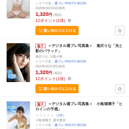
シリーズ名：
週プレ PHOTO BOOK
2020年09月03日発売
1,320
円
(税込)
12
ポイント
1倍
＜デジタル週プレ写真集＞ 逢沢りな「光と
影のバラッド」
逢沢りな, 川島小鳥
シリーズ名：
週プレ PHOTO BOOK
2020年09月28日発売
1,320
円
(税込)
12
ポイント
1倍
＜デジタル週プレ写真集＞ 小島瑠璃子「ヒ
ロインの予感」
（1件）
小島瑠璃子, 唐木貴央
シリーズ名：
週プレ PHOTO BOOK