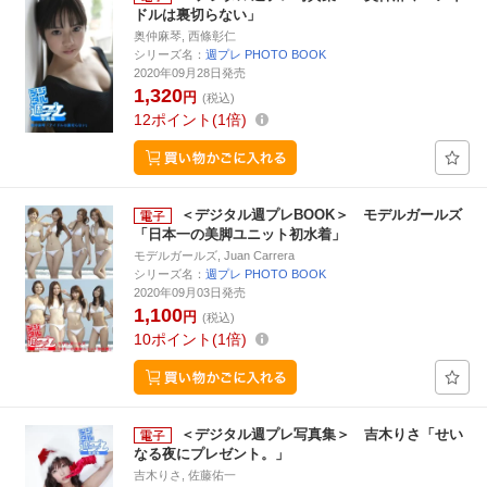
ドルは裏切らない」
奥仲麻琴, 西條彰仁
シリーズ名：
週プレ PHOTO BOOK
2020年09月28日発売
1,320
円
(税込)
12
ポイント
1倍
＜デジタル週プレBOOK＞ モデルガールズ
「日本一の美脚ユニット初水着」
モデルガールズ, Juan Carrera
シリーズ名：
週プレ PHOTO BOOK
2020年09月03日発売
1,100
円
(税込)
10
ポイント
1倍
＜デジタル週プレ写真集＞ 吉木りさ「せい
なる夜にプレゼント。」
吉木りさ, 佐藤佑一