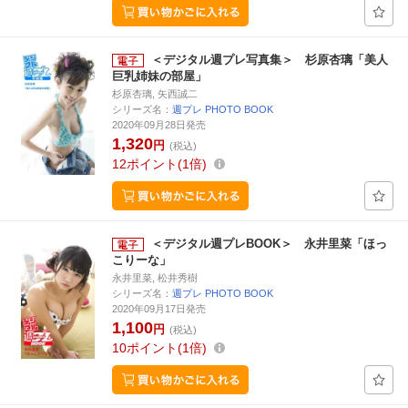
＜デジタル週プレ写真集＞ 杉原杏璃「美人
巨乳姉妹の部屋」
杉原杏璃, 矢西誠二
シリーズ名：
週プレ PHOTO BOOK
2020年09月28日発売
1,320
円
(税込)
12
ポイント
1倍
＜デジタル週プレBOOK＞ 永井里菜「ほっ
こりーな」
永井里菜, 松井秀樹
シリーズ名：
週プレ PHOTO BOOK
2020年09月17日発売
1,100
円
(税込)
10
ポイント
1倍