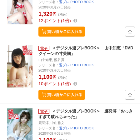
シリーズ名：
週プレ PHOTO BOOK
2020年08月27日発売
1,320
円
(税込)
12
ポイント
1倍
＜デジタル週プレBOOK＞ 山中知恵「DVD
クイーンの甘美胸」
山中知恵, 熊谷貫
シリーズ名：
週プレ PHOTO BOOK
2020年09月03日発売
1,100
円
(税込)
10
ポイント
1倍
＜デジタル週プレBOOK＞ 鷹羽澪「おっき
すぎて破れちゃった」
鷹羽澪, 中山雅文
シリーズ名：
週プレ PHOTO BOOK
2020年09月03日発売