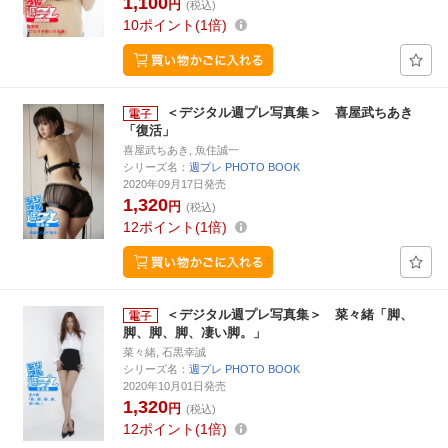
1,100
円
(税込)
10
ポイント
1倍
＜デジタル週プレ写真集＞ 喜屋武ちあき
「復活」
喜屋武ちあき, 魚住誠一
シリーズ名：
週プレ PHOTO BOOK
2020年09月17日発売
1,320
円
(税込)
12
ポイント
1倍
＜デジタル週プレ写真集＞ 菜々緒「脚、
脚、脚、脚、凄い脚。」
菜々緒, 石黒幸誠
シリーズ名：
週プレ PHOTO BOOK
2020年10月01日発売
1,320
円
(税込)
12
ポイント
1倍