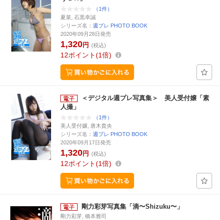
（1件）
夏菜, 石黒幸誠
シリーズ名：
週プレ PHOTO BOOK
2020年09月28日発売
1,320
円
(税込)
12
ポイント
1倍
＜デジタル週プレ写真集＞ 美人受付嬢「素
人撮」
（1件）
美人受付嬢, 唐木貴央
シリーズ名：
週プレ PHOTO BOOK
2020年09月17日発売
1,320
円
(税込)
12
ポイント
1倍
剛力彩芽写真集「滴〜Shizuku〜」
剛力彩芽, 橋本雅司