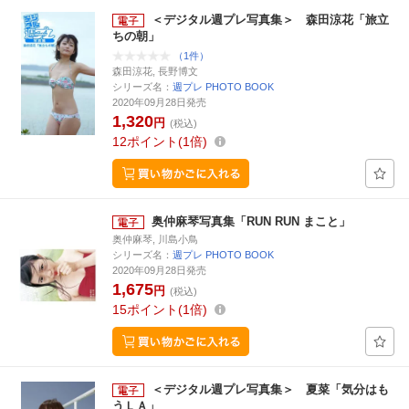
＜デジタル週プレ写真集＞ 森田涼花「旅立
ちの朝」
（1件）
森田涼花, 長野博文
シリーズ名：
週プレ PHOTO BOOK
2020年09月28日発売
1,320
円
(税込)
12
ポイント
1倍
奥仲麻琴写真集「RUN RUN まこと」
奥仲麻琴, 川島小鳥
シリーズ名：
週プレ PHOTO BOOK
2020年09月28日発売
1,675
円
(税込)
15
ポイント
1倍
＜デジタル週プレ写真集＞ 夏菜「気分はも
うＬＡ」