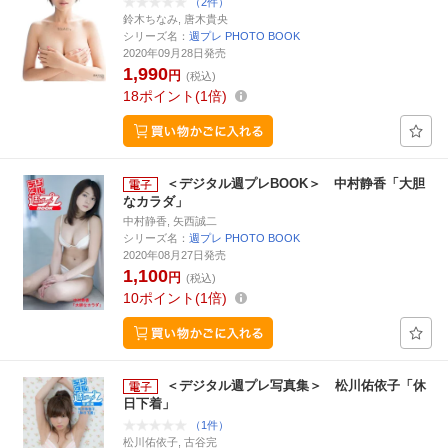
（2件）
鈴木ちなみ, 唐木貴央
シリーズ名：
週プレ PHOTO BOOK
2020年09月28日発売
1,990
円
(税込)
18
ポイント
1倍
＜デジタル週プレBOOK＞ 中村静香「大胆
なカラダ」
中村静香, 矢西誠二
シリーズ名：
週プレ PHOTO BOOK
2020年08月27日発売
1,100
円
(税込)
10
ポイント
1倍
＜デジタル週プレ写真集＞ 松川佑依子「休
日下着」
（1件）
松川佑依子, 古谷完