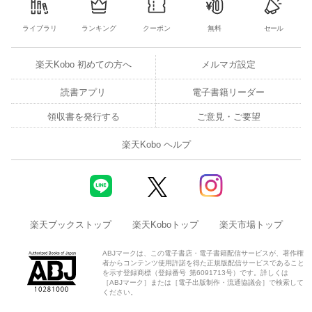
ライブラリ
ランキング
クーポン
無料
セール
楽天Kobo 初めての方へ
メルマガ設定
読書アプリ
電子書籍リーダー
領収書を発行する
ご意見・ご要望
楽天Kobo ヘルプ
楽天ブックストップ
楽天Koboトップ
楽天市場トップ
ABJマークは、この電子書店・電子書籍配信サービスが、著作権
者からコンテンツ使用許諾を得た正規版配信サービスであること
を示す登録商標（登録番号 第6091713号）です。詳しくは
［ABJマーク］または［電子出版制作・流通協議会］で検索して
ください。