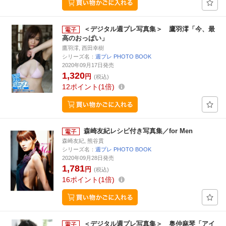
＜デジタル週プレ写真集＞ 鷹羽澪「今、最
高のおっぱい」
鷹羽澪, 西田幸樹
シリーズ名：
週プレ PHOTO BOOK
2020年09月17日発売
1,320
円
(税込)
12
ポイント
1倍
森崎友紀レシピ付き写真集／for Men
森崎友紀, 熊谷貫
シリーズ名：
週プレ PHOTO BOOK
2020年09月28日発売
1,781
円
(税込)
16
ポイント
1倍
＜デジタル週プレ写真集＞ 奥仲麻琴「アイ