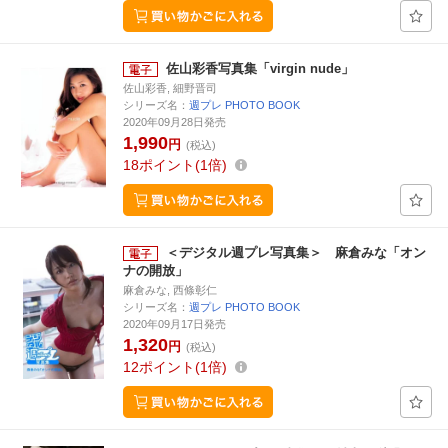
佐山彩香写真集「virgin nude」
佐山彩香, 細野晋司
シリーズ名：
週プレ PHOTO BOOK
2020年09月28日発売
1,990
円
(税込)
18
ポイント
1倍
＜デジタル週プレ写真集＞ 麻倉みな「オン
ナの開放」
麻倉みな, 西條彰仁
シリーズ名：
週プレ PHOTO BOOK
2020年09月17日発売
1,320
円
(税込)
12
ポイント
1倍