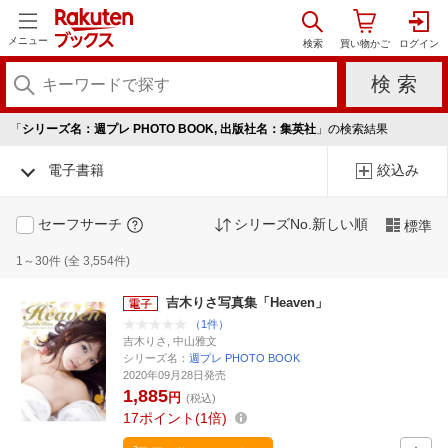
メニュー
「
シリーズ名：週プレ PHOTO BOOK, 出版社名：集英社
」の検索結果
電子書籍
絞込み
セーフサーチ
シリーズNo.新しい順
標準
1～30件 (全 3,554件)
吉木りさ写真集「Heaven」
（1件）
吉木りさ, 中山雅文
シリーズ名：
週プレ PHOTO BOOK
2020年09月28日発売
1,885
円
(税込)
17
ポイント
1倍