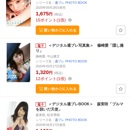
シリーズ名：
週プレ PHOTO BOOK
2020年09月28日発売
1,675
円
(税込)
15
ポイント
1倍
＜デジタル週プレ写真集＞ 篠崎愛「隠し撮
り」
篠崎愛, 中山雅文
シリーズ名：
週プレ PHOTO BOOK
2020年09月17日発売
1,320
円
(税込)
12
ポイント
1倍
＜デジタル週プレBOOK＞ 森実咲「ブルマ
を脱いだ天使」
森実咲, 松井秀樹
シリーズ名：
週プレ PHOTO BOOK
2020年09月17日発売