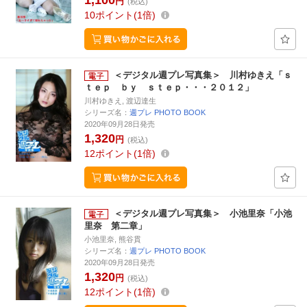
1,100
円
(税込)
10
ポイント
1倍
＜デジタル週プレ写真集＞ 川村ゆきえ「ｓ
ｔｅｐ ｂｙ ｓｔｅｐ・・・２０１２」
川村ゆきえ, 渡辺達生
シリーズ名：
週プレ PHOTO BOOK
2020年09月28日発売
1,320
円
(税込)
12
ポイント
1倍
＜デジタル週プレ写真集＞ 小池里奈「小池
里奈 第二章」
小池里奈, 熊谷貫
シリーズ名：
週プレ PHOTO BOOK
2020年09月28日発売
1,320
円
(税込)
12
ポイント
1倍