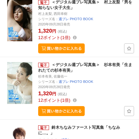
＜デジタル週プレ写真集＞ 村上友梨「男を
知らない女子大生」
村上友梨, 西田幸樹
シリーズ名：
週プレ PHOTO BOOK
2020年09月28日発売
1,320
円
(税込)
12
ポイント
1倍
＜デジタル週プレ写真集＞ 杉本有美「生ま
れたての杉本有美」
杉本有美, 佐藤佑一
シリーズ名：
週プレ PHOTO BOOK
2020年09月28日発売
1,320
円
(税込)
12
ポイント
1倍
鈴木ちなみファースト写真集「ちなみ
に…。」