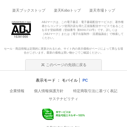
楽天ブックストップ
楽天Koboトップ
楽天市場トップ
ABJマークは、この電子書店・電子書籍配信サービスが、著作権
者からコンテンツ使用許諾を得た正規版配信サービスであること
を示す登録商標（登録番号 第6091713号）です。詳しくは
［ABJマーク］または［電子出版制作・流通協議会］で検索して
ください。
セール・商品情報は定期的に更新されるため、サイト内の表示価格がページによって異なる場
合がございます。最新の価格は買い物かごでご確認ください。
このページの先頭に戻る
表示モード
モバイル
PC
企業情報
個人情報保護方針
特定商取引法に基づく表記
サステナビリティ