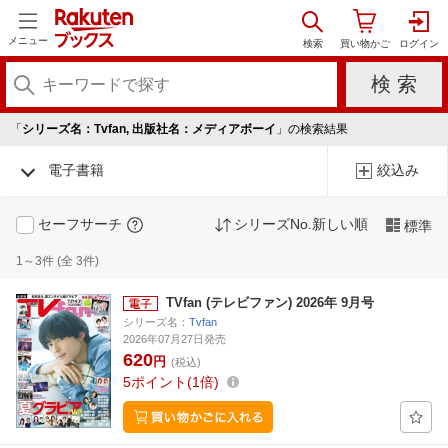
メニュー
「
シリーズ名：Tvfan, 出版社名：メディアボーイ
」の検索結果
電子書籍
絞込み
セーフサーチ
シリーズNo.新しい順
標準
1～3件 (全 3件)
TVfan (テレビファン) 2026年 9月号
シリーズ名：
Tvfan
2026年07月27日発売
620
円
(税込)
5
ポイント
1倍